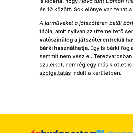
is kiderül, hogy
Hová tűnt Damon Hil
és 10 között. Sok előnye van tehát 
A járműveket a játszótéren belül bá
tábla, amit nyilván az üzemeltető s
valószínűleg a játszótéren belüli 
bárki használhatja.
Így is bárki fogj
semmit nem vesz el. Terézvárosban 
szüleiket, nemrég egy másik ötlet is
szolgáltatás
indult a kerületben.