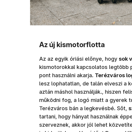
Az új kismotorflotta
Az az egyik óriási előnye, hogy
sok v
kismotorokkal kapcsolatos legtöbb p
pont használni akarja.
Terézváros lo
lesz lophatatlan, de talán elveszi a
aztán máshol használják., hiszen fel
működni fog, a logó miatt a gyerek t
Terézváros bán a legkevésbé. Sőt,
s
tartani, hogy hányat használnak épp
szerveznek, akkor jól lehet közvetít