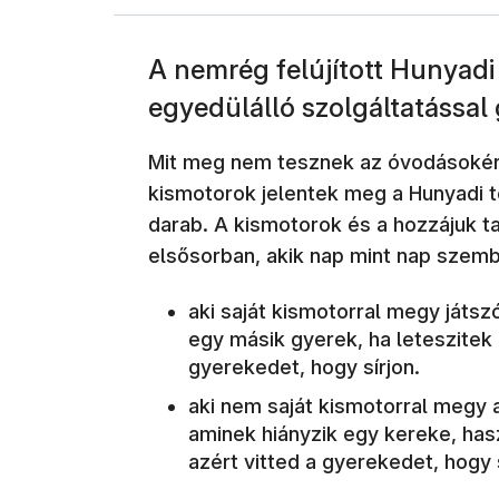
A nemrég felújított Hunyadi
egyedülálló szolgáltatással
Mit meg nem tesznek az óvodásokért 
kismotorok jelentek meg a Hunyadi té
darab. A kismotorok és a hozzájuk t
elsősorban, akik nap mint nap szemb
aki saját kismotorral megy játszó
egy másik gyerek, ha leteszitek 
gyerekedet, hogy sírjon.
aki nem saját kismotorral megy a
aminek hiányzik egy kereke, has
azért vitted a gyerekedet, hogy s