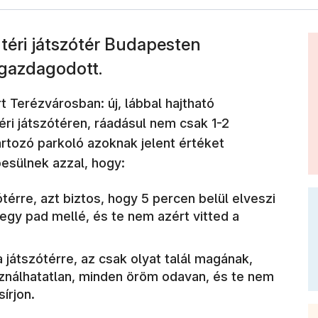
 téri játszótér Budapesten
 gazdagodott.
Terézvárosban: új, lábbal hajtható
ri játszótéren, ráadásul nem csak 1-2
artozó parkoló azoknak jelent értéket
esülnek azzal, hogy:
térre, azt biztos, hogy 5 percen belül elveszi
egy pad mellé, és te nem azért vitted a
 játszótérre, az csak olyat talál magának,
ználhatatlan, minden öröm odavan, és te nem
írjon.