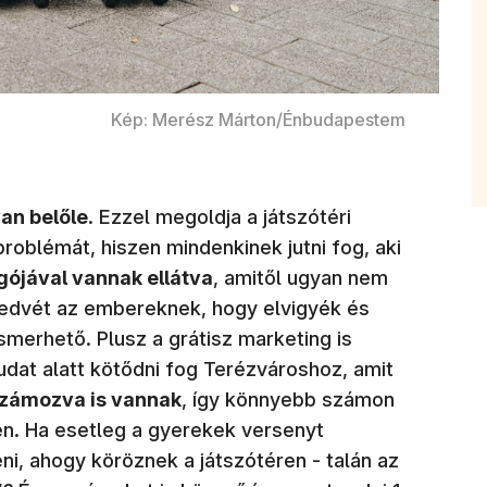
Kép: Merész Márton/Énbudapestem
an belőle
. Ezzel megoldja a játszótéri
roblémát, hiszen mindenkinek jutni fog, aki
gójával vannak ellátva
, amitől ugyan nem
 kedvét az embereknek, hogy elvigyék és
ismerhető. Plusz a grátisz marketing is
udat alatt kötődni fog Terézvároshoz, amit
zámozva is vannak
, így könnyebb számon
en. Ha esetleg a gyerekek versenyt
eni, ahogy köröznek a játszótéren - talán az