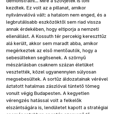
demonstrálni... Mire a szovjetek is lőni
kezdtek. Ez volt az a pillanat, amikor
nyilvánvalóvá vált: a hatalom nem enged, és a
legbrutálisabb eszközöktől sem riad vissza
annak érdekében, hogy eltiporja a nemzeti
ellenállást. A Kossuth tér percekig kereszttűz
alá került, akkor sem maradt abba, amikor
megérkeztek az első mentőautók, hogy a
sebesülteken segítsenek. A szörnyű
mészárlásban csaknem százan életüket
vesztették, közel ugyanennyien súlyosan
megsebesültek. A sortűz áldozatainak vérével
áztatott hatalmas zászlóval tüntető tömeg
vonult végig Budapesten. A kegyetlen
vérengzés hatással volt a felkelők
elszántságára is, lendületet kapott a stratégiai