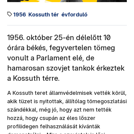
1956
Kossuth tér
évforduló
1956. október 25-én délelőtt 10
órára békés, fegyvertelen tömeg
vonult a Parlament elé, de
hamarosan szovjet tankok érkeztek
a Kossuth térre.
A Kossuth teret államvédelmisek vették körül,
akik tüzet is nyitottak, állítólag tömegoszlatási
szándékkal, még jó, hogy azt nem tették
hozzá, hogy csupán az éles lőszer
profilidegen felhasználását kívánták