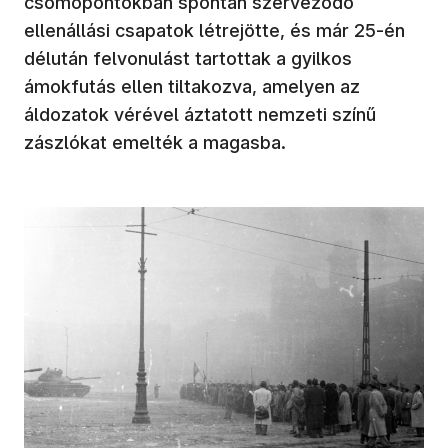
csomópontokban spontán szerveződő
ellenállási csapatok létrejötte, és már 25-én
délután felvonulást tartottak a gyilkos
ámokfutás ellen tiltakozva, amelyen az
áldozatok vérével áztatott nemzeti színű
zászlókat emelték a magasba.