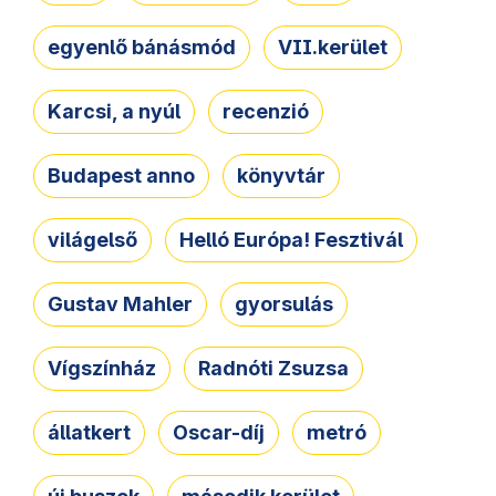
egyenlő bánásmód
VII.kerület
Karcsi, a nyúl
recenzió
Budapest anno
könyvtár
világelső
Helló Európa! Fesztivál
Gustav Mahler
gyorsulás
Vígszínház
Radnóti Zsuzsa
állatkert
Oscar-díj
metró