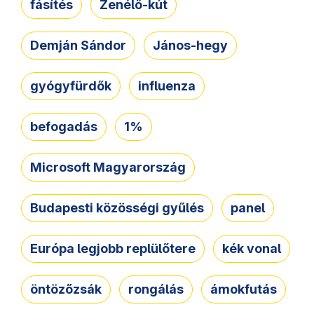
fásítés
Zenélő-kút
Demján Sándor
János-hegy
gyógyfürdők
influenza
befogadás
1%
Microsoft Magyarország
Budapesti közösségi gyűlés
panel
Európa legjobb replülőtere
kék vonal
öntözőzsák
rongálás
ámokfutás