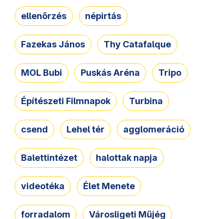
ellenőrzés
népirtás
Fazekas János
Thy Catafalque
MOL Bubi
Puskás Aréna
Tripo
Építészeti Filmnapok
Turbina
csend
Lehel tér
agglomeráció
Balettintézet
halottak napja
videotéka
Élet Menete
forradalom
Városligeti Műjég