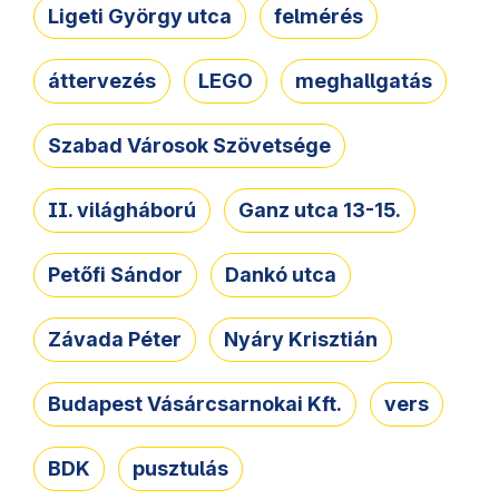
Ligeti György utca
felmérés
áttervezés
LEGO
meghallgatás
Szabad Városok Szövetsége
II. világháború
Ganz utca 13-15.
Petőfi Sándor
Dankó utca
Závada Péter
Nyáry Krisztián
Budapest Vásárcsarnokai Kft.
vers
BDK
pusztulás