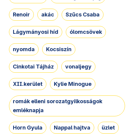
Renoir
akác
Szűcs Csaba
Lágymányosi híd
ólomcsövek
nyomda
Kocsiszín
Cinkotai Tájház
vonaljegy
XII.kerület
Kylie Minogue
romák elleni sorozatgyilkosságok
emléknapja
Horn Gyula
Nappal hajtva
üzlet