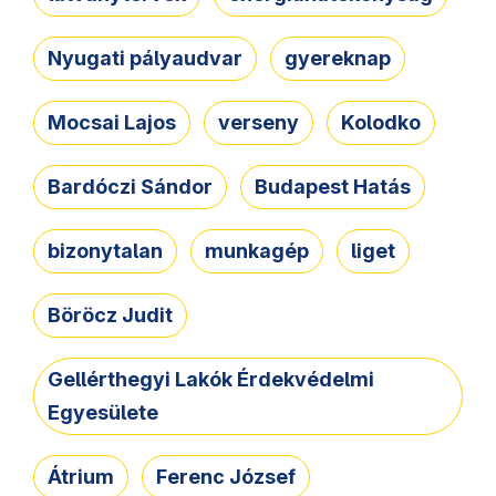
Nyugati pályaudvar
gyereknap
Mocsai Lajos
verseny
Kolodko
Bardóczi Sándor
Budapest Hatás
bizonytalan
munkagép
liget
Böröcz Judit
Gellérthegyi Lakók Érdekvédelmi
Egyesülete
Átrium
Ferenc József