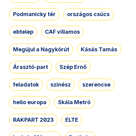
Podmanicky tér
országos csúcs
ebtelep
CAF villamos
Megújul a Nagykörút
Kásás Tamás
Árasztó-part
Szép Ernő
feladatok
színész
szerencse
hello europa
Skála Metró
RAKPART 2023
ELTE