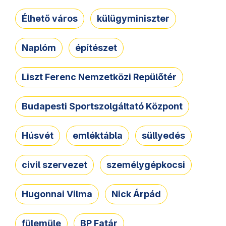
Élhető város
külügyminiszter
Naplóm
építészet
Liszt Ferenc Nemzetközi Repülőtér
Budapesti Sportszolgáltató Központ
Húsvét
emléktábla
süllyedés
civil szervezet
személygépkocsi
Hugonnai Vilma
Nick Árpád
fülemüle
BP Fatár