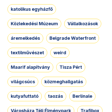
katolikus egyházfő
Közlekedési Múzeum
Vállalkozások
áremelkedés
Belgrade Waterfront
textilművészet
weird
Maarif alapítvány
Tisza Pért
világcsúcs
közmeghallgatás
kutyafuttató
taozás
Berlinale
Városháza Téli Élménypark
Trafibox