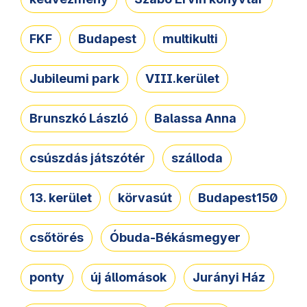
FKF
Budapest
multikulti
Jubileumi park
VIII.kerület
Brunszkó László
Balassa Anna
csúszdás játszótér
szálloda
13. kerület
körvasút
Budapest150
csőtörés
Óbuda-Békásmegyer
ponty
új állomások
Jurányi Ház