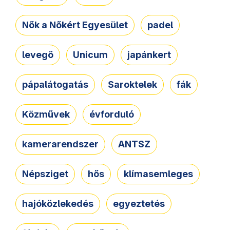
Nők a Nőkért Egyesület
padel
levegő
Unicum
japánkert
pápalátogatás
Saroktelek
fák
Közművek
évforduló
kamerarendszer
ANTSZ
Népsziget
hős
klímasemleges
hajóközlekedés
egyeztetés