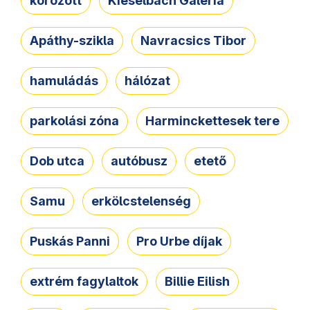
körözött
Kieselbach Galéria
Apáthy-szikla
Navracsics Tibor
hamuládás
hálózat
parkolási zóna
Harminckettesek tere
Dob utca
autóbusz
etető
Samu
erkölcstelenség
Puskás Panni
Pro Urbe díjak
extrém fagylaltok
Billie Eilish