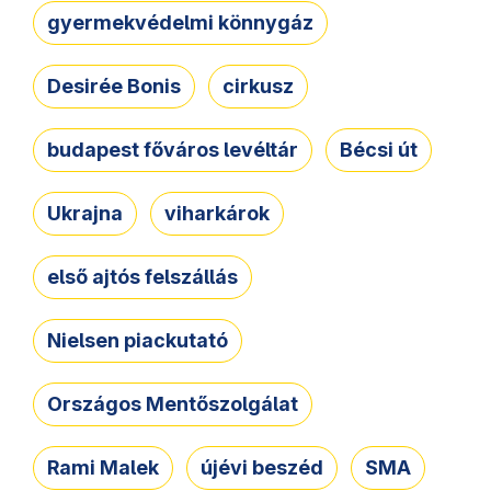
gyermekvédelmi könnygáz
Desirée Bonis
cirkusz
budapest főváros levéltár
Bécsi út
Ukrajna
viharkárok
első ajtós felszállás
Nielsen piackutató
Országos Mentőszolgálat
Rami Malek
újévi beszéd
SMA