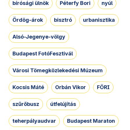
bírósági ülnök
Péterfy Bori
nyúl
Ördög-árok
bisztró
urbanisztika
Alsó-Jegenye-völgy
Budapest FotóFesztivál
Városi Tömegközlekedési Múzeum
Kocsis Máté
Orbán Vikor
FÖRI
szűrőbusz
útfelújítás
teherpályaudvar
Budapest Maraton