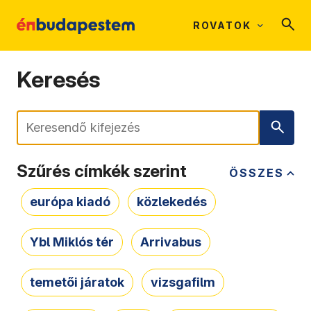
ROVATOK
Keresés
Keresés
Szűrés címkék szerint
ÖSSZES
európa kiadó
közlekedés
Ybl Miklós tér
Arrivabus
temetői járatok
vizsgafilm