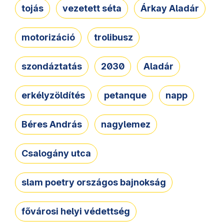
tojás
vezetett séta
Árkay Aladár
motorizáció
trolibusz
szondáztatás
2030
Aladár
erkélyzöldítés
petanque
napp
Béres András
nagylemez
Csalogány utca
slam poetry országos bajnokság
fővárosi helyi védettség