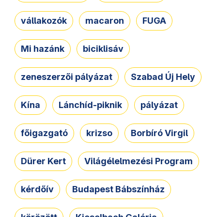
vállakozók
macaron
FUGA
Mi hazánk
biciklisáv
zeneszerzői pályázat
Szabad Új Hely
Kína
Lánchíd-piknik
pályázat
főigazgató
krizso
Borbíró Virgil
Dürer Kert
Világélelmezési Program
kérdőív
Budapest Bábszínház