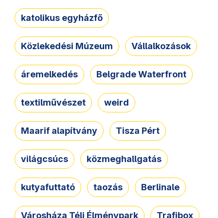
katolikus egyházfő
Közlekedési Múzeum
Vállalkozások
áremelkedés
Belgrade Waterfront
textilművészet
weird
Maarif alapítvány
Tisza Pért
világcsúcs
közmeghallgatás
kutyafuttató
taozás
Berlinale
Városháza Téli Élménypark
Trafibox