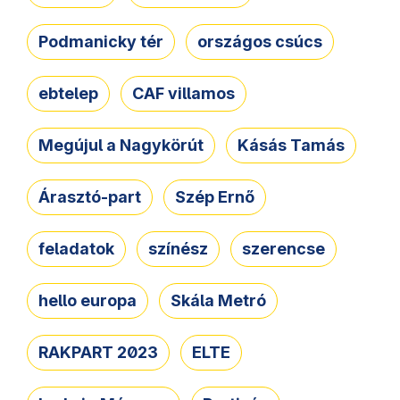
Podmanicky tér
országos csúcs
ebtelep
CAF villamos
Megújul a Nagykörút
Kásás Tamás
Árasztó-part
Szép Ernő
feladatok
színész
szerencse
hello europa
Skála Metró
RAKPART 2023
ELTE