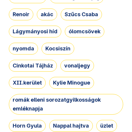
Renoir
akác
Szűcs Csaba
Lágymányosi híd
ólomcsövek
nyomda
Kocsiszín
Cinkotai Tájház
vonaljegy
XII.kerület
Kylie Minogue
romák elleni sorozatgyilkosságok
emléknapja
Horn Gyula
Nappal hajtva
üzlet