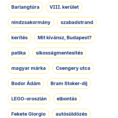
Barlangtúra
VIII. kerület
nindzsakormány
szabadstrand
kerítés
Mit kívánsz, Budapest?
patika
síkosságmentesítés
magyar márka
Csengery utca
Bodor Ádám
Bram Stoker-díj
LEGO-oroszlán
elbontás
Fekete Giorgio
autósüldözés