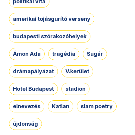
politikai vita
amerikai tojásgurító verseny
budapesti szórakozóhelyek
Ámon Ada
tragédia
Sugár
drámapályázat
V.kerület
Hotel Budapest
stadion
elnevezés
Katlan
slam poetry
újdonság