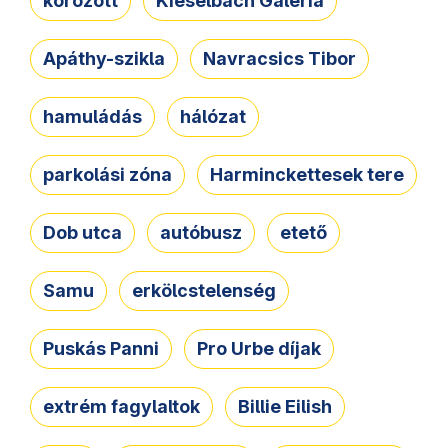
körözött
Kieselbach Galéria
Apáthy-szikla
Navracsics Tibor
hamuládás
hálózat
parkolási zóna
Harminckettesek tere
Dob utca
autóbusz
etető
Samu
erkölcstelenség
Puskás Panni
Pro Urbe díjak
extrém fagylaltok
Billie Eilish