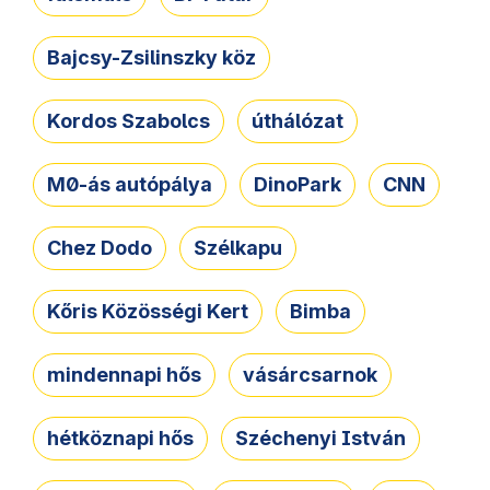
Bajcsy-Zsilinszky köz
Kordos Szabolcs
úthálózat
M0-ás autópálya
DinoPark
CNN
Chez Dodo
Szélkapu
Kőris Közösségi Kert
Bimba
mindennapi hős
vásárcsarnok
hétköznapi hős
Széchenyi István