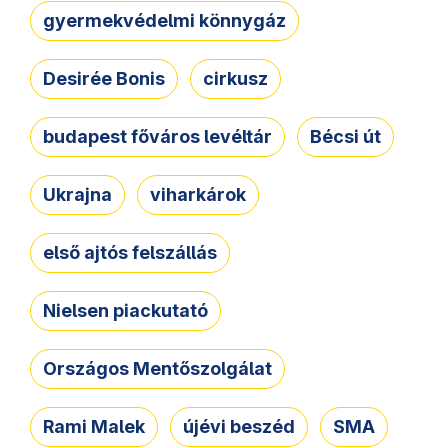
gyermekvédelmi könnygáz
Desirée Bonis
cirkusz
budapest főváros levéltár
Bécsi út
Ukrajna
viharkárok
első ajtós felszállás
Nielsen piackutató
Országos Mentőszolgálat
Rami Malek
újévi beszéd
SMA