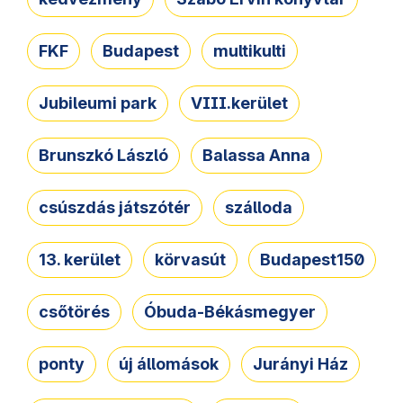
FKF
Budapest
multikulti
Jubileumi park
VIII.kerület
Brunszkó László
Balassa Anna
csúszdás játszótér
szálloda
13. kerület
körvasút
Budapest150
csőtörés
Óbuda-Békásmegyer
ponty
új állomások
Jurányi Ház