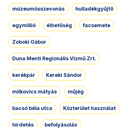
múzeumösszevonás
hulladékgyűjtő
egymillió
élhetőség
facsemete
Zoboki Gábor
Duna Menti Regionális Vízmű Zrt.
kerékpár
Kereki Sándor
milkovics mátyás
műjég
bacsó béla utca
Közterület használat
hirdetés
befolyásolás