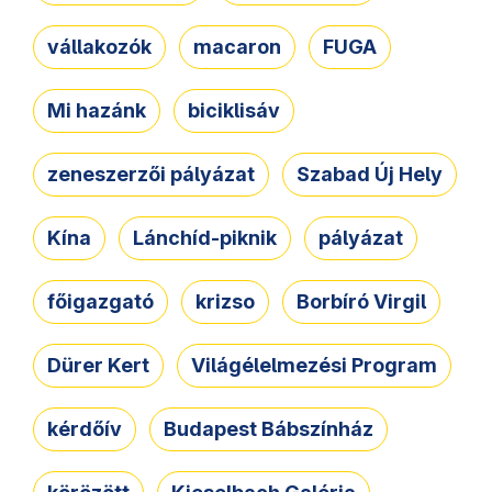
vállakozók
macaron
FUGA
Mi hazánk
biciklisáv
zeneszerzői pályázat
Szabad Új Hely
Kína
Lánchíd-piknik
pályázat
főigazgató
krizso
Borbíró Virgil
Dürer Kert
Világélelmezési Program
kérdőív
Budapest Bábszínház