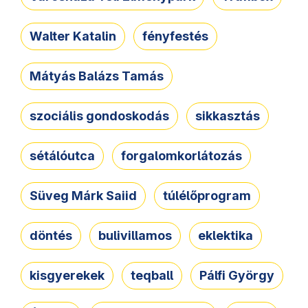
Walter Katalin
fényfestés
Mátyás Balázs Tamás
szociális gondoskodás
sikkasztás
sétálóutca
forgalomkorlátozás
Süveg Márk Saiid
túlélőprogram
döntés
bulivillamos
eklektika
kisgyerekek
teqball
Pálfi György