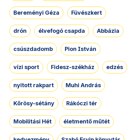
Bereményi Géza
Füvészkert
drón
élvefogó csapda
Abbázia
csúszdadomb
Pion István
vízi sport
Fidesz-székház
edzés
nyitott rakpart
Muhi András
Kőrösy-sétány
Rákóczi tér
Mobilitási Hét
életmentő műtét
kedvezmény
Szabó Ervin könyvtár