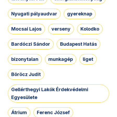
Nyugati pályaudvar
gyereknap
Mocsai Lajos
verseny
Kolodko
Bardóczi Sándor
Budapest Hatás
bizonytalan
munkagép
liget
Böröcz Judit
Gellérthegyi Lakók Érdekvédelmi
Egyesülete
Átrium
Ferenc József