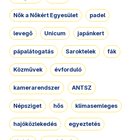
Nők a Nőkért Egyesület
padel
levegő
Unicum
japánkert
pápalátogatás
Saroktelek
fák
Közművek
évforduló
kamerarendszer
ANTSZ
Népsziget
hős
klímasemleges
hajóközlekedés
egyeztetés