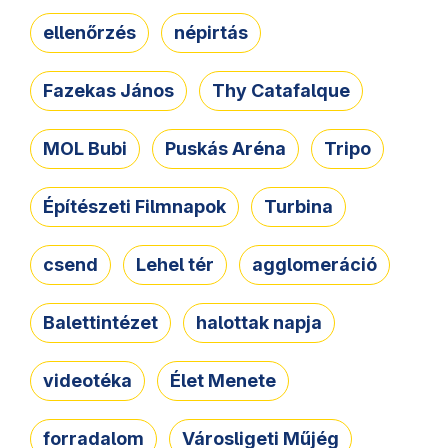
ellenőrzés
népirtás
Fazekas János
Thy Catafalque
MOL Bubi
Puskás Aréna
Tripo
Építészeti Filmnapok
Turbina
csend
Lehel tér
agglomeráció
Balettintézet
halottak napja
videotéka
Élet Menete
forradalom
Városligeti Műjég