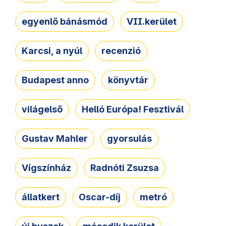
egyenlő bánásmód
VII.kerület
Karcsi, a nyúl
recenzió
Budapest anno
könyvtár
világelső
Helló Európa! Fesztivál
Gustav Mahler
gyorsulás
Vígszínház
Radnóti Zsuzsa
állatkert
Oscar-díj
metró