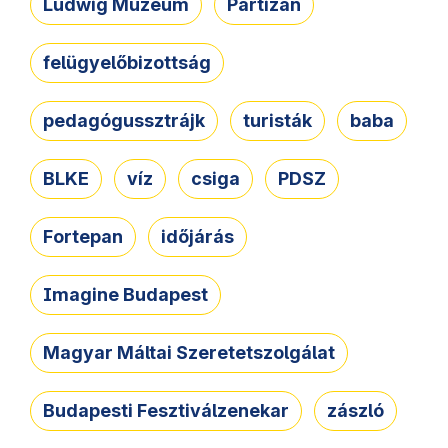
Ludwig Múzeum
Partizán
felügyelőbizottság
pedagógussztrájk
turisták
baba
BLKE
víz
csiga
PDSZ
Fortepan
időjárás
Imagine Budapest
Magyar Máltai Szeretetszolgálat
Budapesti Fesztiválzenekar
zászló