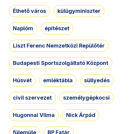
Élhető város
külügyminiszter
Naplóm
építészet
Liszt Ferenc Nemzetközi Repülőtér
Budapesti Sportszolgáltató Központ
Húsvét
emléktábla
süllyedés
civil szervezet
személygépkocsi
Hugonnai Vilma
Nick Árpád
fülemüle
BP Fatár