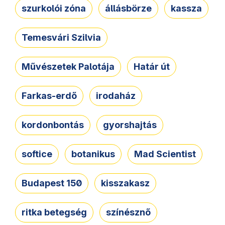
szurkolói zóna
állásbörze
kassza
Temesvári Szilvia
Művészetek Palotája
Határ út
Farkas-erdő
irodaház
kordonbontás
gyorshajtás
softice
botanikus
Mad Scientist
Budapest 150
kisszakasz
ritka betegség
színésznő