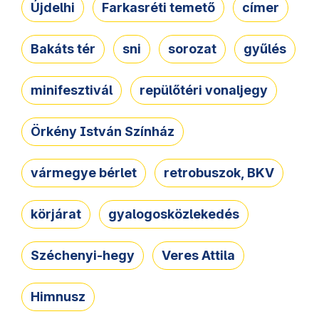
Újdelhi
Farkasréti temető
címer
Bakáts tér
sni
sorozat
gyűlés
minifesztivál
repülőtéri vonaljegy
Örkény István Színház
vármegye bérlet
retrobuszok, BKV
körjárat
gyalogosközlekedés
Széchenyi-hegy
Veres Attila
Himnusz