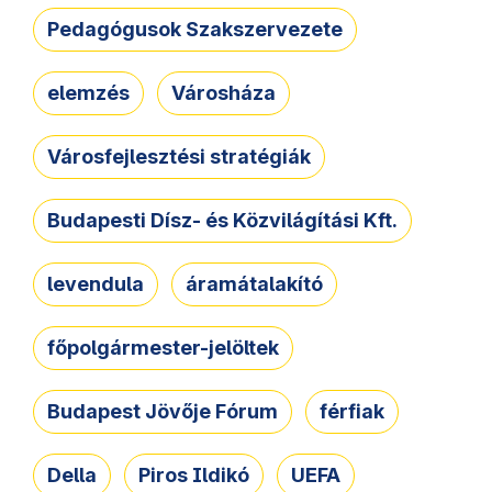
Pedagógusok Szakszervezete
elemzés
Városháza
Városfejlesztési stratégiák
Budapesti Dísz- és Közvilágítási Kft.
levendula
áramátalakító
főpolgármester-jelöltek
Budapest Jövője Fórum
férfiak
Della
Piros Ildikó
UEFA