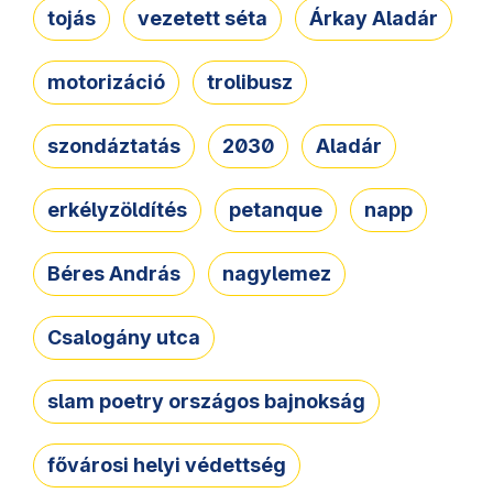
tojás
vezetett séta
Árkay Aladár
motorizáció
trolibusz
szondáztatás
2030
Aladár
erkélyzöldítés
petanque
napp
Béres András
nagylemez
Csalogány utca
slam poetry országos bajnokság
fővárosi helyi védettség