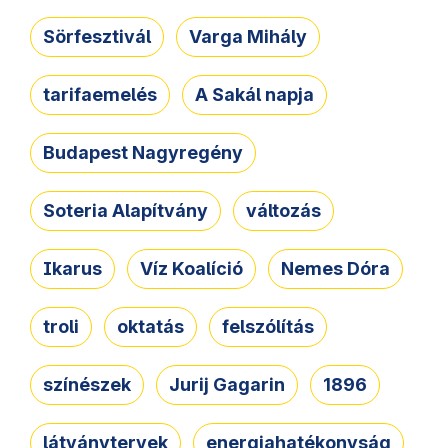
Sörfesztivál
Varga Mihály
tarifaemelés
A Sakál napja
Budapest Nagyregény
Soteria Alapítvány
változás
Ikarus
Víz Koalíció
Nemes Dóra
troli
oktatás
felszólítás
színészek
Jurij Gagarin
1896
látványtervek
energiahatékonyság