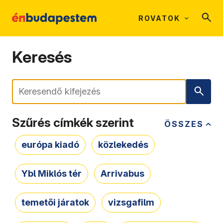
ROVATOK
Keresés
Keresés
Szűrés címkék szerint
ÖSSZES
európa kiadó
közlekedés
Ybl Miklós tér
Arrivabus
temetői járatok
vizsgafilm