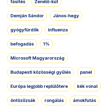
fásítés
Zenélő-kút
Demján Sándor
János-hegy
gyógyfürdők
influenza
befogadás
1%
Microsoft Magyarország
Budapesti közösségi gyűlés
panel
Európa legjobb replülőtere
kék vonal
öntözőzsák
rongálás
ámokfutás