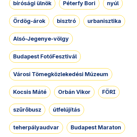
bírósági ülnök
Péterfy Bori
nyúl
Ördög-árok
bisztró
urbanisztika
Alsó-Jegenye-völgy
Budapest FotóFesztivál
Városi Tömegközlekedési Múzeum
Kocsis Máté
Orbán Vikor
FÖRI
szűrőbusz
útfelújítás
teherpályaudvar
Budapest Maraton