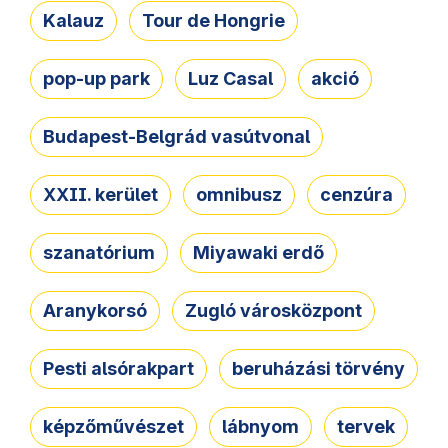
Kalauz
Tour de Hongrie
pop-up park
Luz Casal
akció
Budapest-Belgrád vasútvonal
XXII. kerület
omnibusz
cenzúra
szanatórium
Miyawaki erdő
Aranykorsó
Zugló városközpont
Pesti alsórakpart
beruházási törvény
képzőművészet
lábnyom
tervek