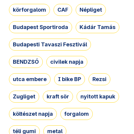
körforgalom
CAF
Népliget
Budapest Sportiroda
Kádár Tamás
Budapesti Tavaszi Fesztivál
BENDZSÓ
civilek napja
utca embere
I bike BP
Rezsi
Zugliget
kraft sör
nyitott kapuk
költészet napja
forgalom
téli gumi
metal