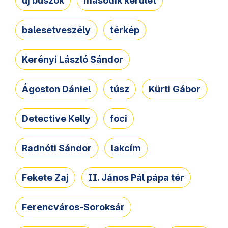
új buszok
második kerület
balesetveszély
térkép
Kerényi László Sándor
Ágoston Dániel
túsz
Kürti Gábor
Detective Kelly
foci
Radnóti Sándor
lakcím
Fekete Zaj
II. János Pál pápa tér
Ferencváros-Soroksár