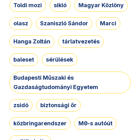
Toldi mozi
sikló
Magyar Közlöny
olasz
Szaniszló Sándor
Marci
Hanga Zoltán
tárlatvezetés
baleset
sérülések
Budapesti Műszaki és
Gazdaságtudományi Egyetem
zsidó
biztonsági őr
közbringarendszer
M0-s autóút