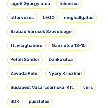
Ligeti György utca
felmérés
áttervezés
LEGO
meghallgatás
Szabad Városok Szövetsége
II. világháború
Ganz utca 13-15.
Petőfi Sándor
Dankó utca
Závada Péter
Nyáry Krisztián
Budapest Vásárcsarnokai Kft.
vers
BDK
pusztulás