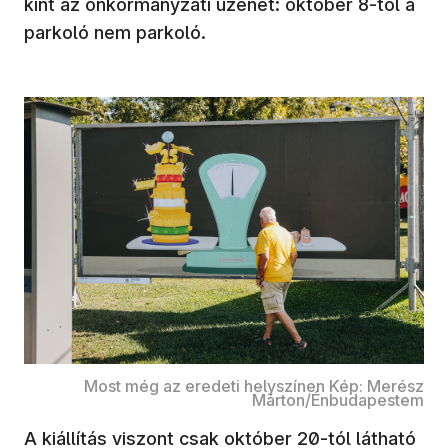
kint az önkormányzati üzenet: október 8-tól a
parkoló nem parkoló.
Most még az eredeti helyszínen Kép: Merész
Márton/Énbudapestem
A kiállítás viszont csak október 20-tól látható