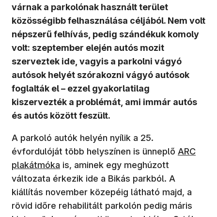
várnak a parkolónak használt terület
közösségibb felhasználása céljából. Nem volt
népszerű felhívás, pedig szándékuk komoly
volt: szeptember elején autós mozit
szerveztek ide, vagyis a parkolni vágyó
autósok helyét szórakozni vágyó autósok
foglalták el – ezzel gyakorlatilag
kiszervezték a problémát, ami immár autós
és autós között feszült.
A parkoló autók helyén nyílik a 25.
évfordulóját több helyszínen is ünneplő
ARC
plakátmóka
is, aminek egy meghúzott
változata érkezik ide a Bikás parkból. A
kiállítás november közepéig látható majd, a
rövid időre rehabilitált parkolón pedig máris