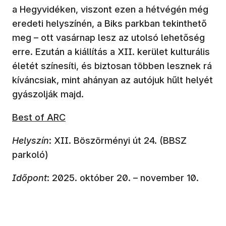
a Hegyvidéken, viszont ezen a hétvégén még
eredeti helyszínén, a Biks parkban tekinthető
meg – ott vasárnap lesz az utolsó lehetőség
erre. Ezután a kiállítás a XII. kerület kulturális
életét színesíti, és biztosan többen lesznek rá
kíváncsiak, mint ahányan az autójuk hűlt helyét
gyászolják majd.
(új ablakban nyílik meg)
Best of ARC
Helyszín
: XII. Böszörményi út 24. (BBSZ
parkoló)
Időpont
: 2025. október 20. – november 10.