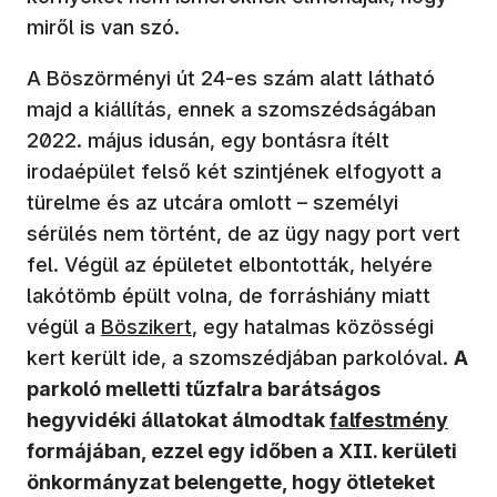
miről is van szó.
A Böszörményi út 24-es szám alatt látható
majd a kiállítás, ennek a szomszédságában
2022. május idusán, egy bontásra ítélt
irodaépület felső két szintjének elfogyott a
türelme és az utcára omlott – személyi
sérülés nem történt, de az ügy nagy port vert
fel. Végül az épületet elbontották, helyére
lakótömb épült volna, de forráshiány miatt
(új ablakban nyílik meg)
végül a
Böszikert
, egy hatalmas közösségi
kert került ide, a szomszédjában parkolóval.
A
parkoló melletti tűzfalra barátságos
hegyvidéki állatokat álmodtak
falfestmény
formájában, ezzel egy időben a XII. kerületi
önkormányzat belengette, hogy ötleteket