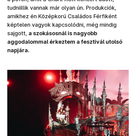
tudniillik vannak már olyan ún. Produkciók,
amikhez én Középkorú Családos Férfiként
képtelen vagyok kapcsolódni, még mindig
sajgott,
a szokásosnál is nagyobb
aggodalommal érkeztem a fesztivál utolsó
napjára
.