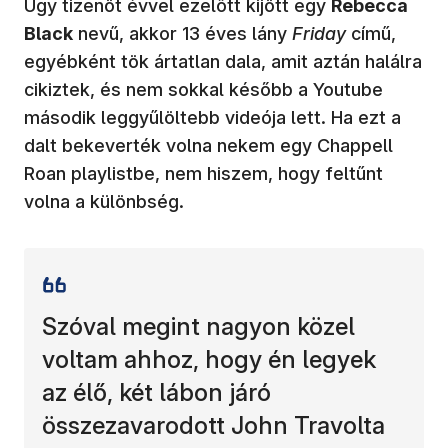
Úgy tizenöt évvel ezelőtt kijött egy
Rebecca
Black
nevű, akkor 13 éves lány
Friday
című,
egyébként tök ártatlan dala, amit aztán halálra
cikiztek, és nem sokkal később a Youtube
második leggyűlöltebb videója lett. Ha ezt a
dalt bekeverték volna nekem egy Chappell
Roan playlistbe, nem hiszem, hogy feltűnt
volna a különbség.
Szóval megint nagyon közel
voltam ahhoz, hogy én legyek
az élő, két lábon járó
összezavarodott John Travolta