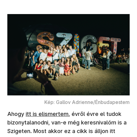
Kép: Gallov Adrienne/Énbudapestem
(új ablakban nyílik meg)
Ahogy
itt is elismertem
, évről évre el tudok
bizonytalanodni, van-e még keresnivalóm is a
Szigeten. Most akkor ez a cikk is álljon itt