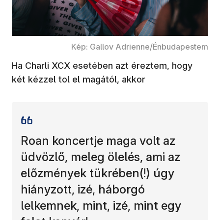
Kép: Gallov Adrienne/Énbudapestem
Ha Charli XCX esetében azt éreztem, hogy
két kézzel tol el magától, akkor
Roan koncertje maga volt az
üdvözlő, meleg ölelés, ami az
előzmények tükrében(!) úgy
hiányzott, izé, háborgó
lelkemnek, mint, izé, mint egy