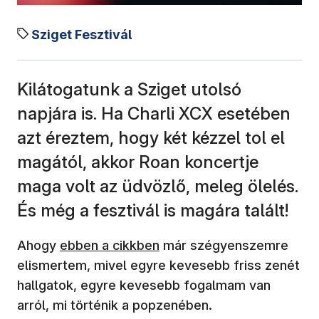
Sziget Fesztivál
Kilátogatunk a Sziget utolsó
napjára is. Ha Charli XCX esetében
azt éreztem, hogy két kézzel tol el
magától, akkor Roan koncertje
maga volt az üdvözlő, meleg ölelés.
És még a fesztivál is magára talált!
(új ablakban nyílik meg)
Ahogy
ebben a cikkben
már szégyenszemre
elismertem, mivel egyre kevesebb friss zenét
hallgatok, egyre kevesebb fogalmam van
arról, mi történik a popzenében.