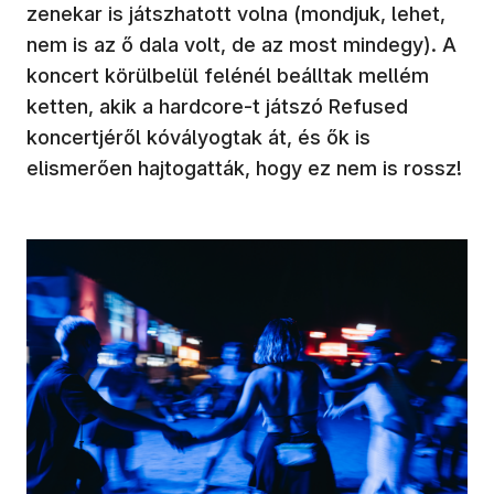
zenekar is játszhatott volna (mondjuk, lehet,
nem is az ő dala volt, de az most mindegy). A
koncert körülbelül felénél beálltak mellém
ketten, akik a hardcore-t játszó Refused
koncertjéről kóvályogtak át, és ők is
elismerően hajtogatták, hogy ez nem is rossz!