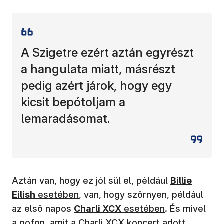
A Szigetre ezért aztán egyrészt
a hangulata miatt, másrészt
pedig azért járok, hogy egy
kicsit bepótoljam a
lemaradásomat.
(új ablakban
Aztán van, hogy ez jól sül el, például
Billie
Eilish
esetében
, van, hogy szörnyen, például
(új ablakban nyílik meg)
az első napos
Charli XCX
esetében
. És mivel
a pofon, amit a Charli XCX koncert adott,