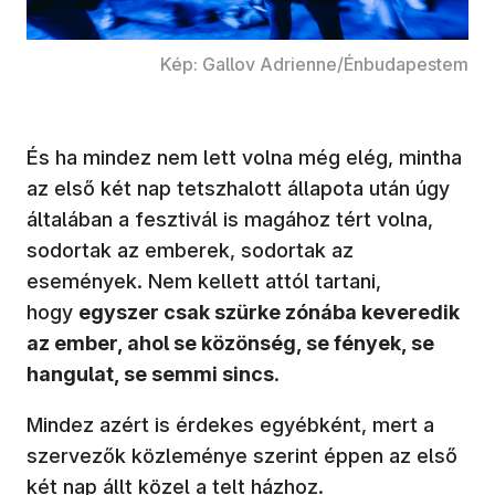
Kép: Gallov Adrienne/Énbudapestem
És ha mindez nem lett volna még elég, mintha
az első két nap tetszhalott állapota után úgy
általában a fesztivál is magához tért volna,
sodortak az emberek, sodortak az
események. Nem kellett attól tartani,
hogy
egyszer csak szürke zónába keveredik
az ember, ahol se közönség, se fények, se
hangulat, se semmi sincs
.
Mindez azért is érdekes egyébként, mert a
szervezők közleménye szerint éppen az első
két nap állt közel a telt házhoz.