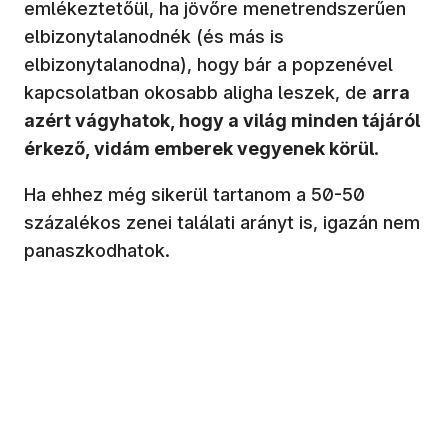
emlékeztetőül, ha jövőre menetrendszerűen
elbizonytalanodnék (és más is
elbizonytalanodna), hogy bár a popzenével
kapcsolatban okosabb aligha leszek, de
arra
azért vágyhatok, hogy a világ minden tájáról
érkező, vidám emberek vegyenek körül
.
Ha ehhez még sikerül tartanom a 50-50
százalékos zenei találati arányt is, igazán nem
panaszkodhatok.