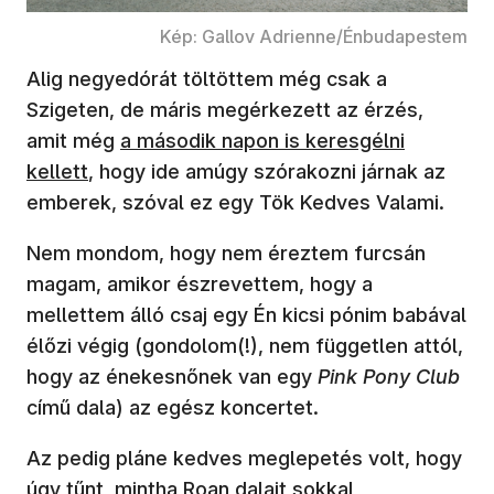
Kép: Gallov Adrienne/Énbudapestem
Alig negyedórát töltöttem még csak a
Szigeten, de máris megérkezett az érzés,
(új ablakban nyílik meg)
amit még
a második napon is keresgélni
kellett
, hogy ide amúgy szórakozni járnak az
emberek, szóval ez egy Tök Kedves Valami.
Nem mondom, hogy nem éreztem furcsán
magam, amikor észrevettem, hogy a
mellettem álló csaj egy Én kicsi pónim babával
élőzi végig (gondolom(!), nem független attól,
hogy az énekesnőnek van egy
Pink Pony Club
című dala) az egész koncertet.
Az pedig pláne kedves meglepetés volt, hogy
úgy tűnt, mintha Roan dalait sokkal