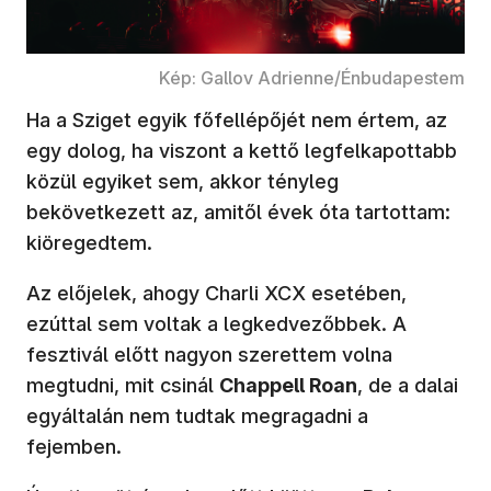
Kép: Gallov Adrienne/Énbudapestem
Ha a Sziget egyik főfellépőjét nem értem, az
egy dolog, ha viszont a kettő legfelkapottabb
közül egyiket sem, akkor tényleg
bekövetkezett az, amitől évek óta tartottam:
kiöregedtem.
Az előjelek, ahogy Charli XCX esetében,
ezúttal sem voltak a legkedvezőbbek. A
fesztivál előtt nagyon szerettem volna
megtudni, mit csinál
Chappell Roan
, de a dalai
egyáltalán nem tudtak megragadni a
fejemben.