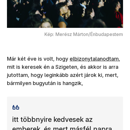
Kép: Merész Márton/Énbudapestem
(új ablakban nyílik meg)
Már két éve is volt, hogy
elbizonytalanodtam
,
mit is keresek én a Szigeten, és akkor is arra
jutottam, hogy leginkább azért járok ki, mert,
bármilyen bugyután is hangzik,
itt többnyire kedvesek az
emberek, és mert másfél napra