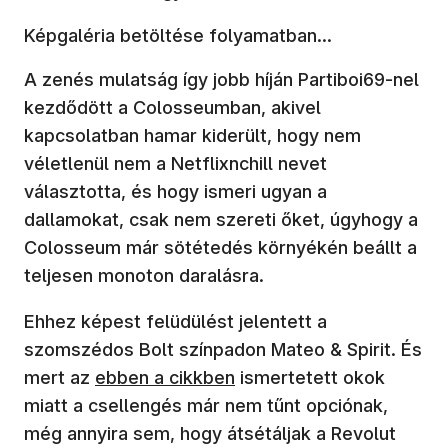
Képgaléria betöltése folyamatban...
A zenés mulatság így jobb híján Partiboi69-nel
kezdődött a Colosseumban, akivel
kapcsolatban hamar kiderült, hogy nem
véletlenül nem a Netflixnchill nevet
választotta, és hogy ismeri ugyan a
dallamokat, csak nem szereti őket, úgyhogy a
Colosseum már sötétedés környékén beállt a
teljesen monoton daralásra.
Ehhez képest felüdülést jelentett a
szomszédos Bolt színpadon Mateo & Spirit. És
(új ablakban nyílik meg)
mert az
ebben a cikkben
ismertetett okok
miatt a csellengés már nem tűnt opciónak,
még annyira sem, hogy átsétáljak a Revolut