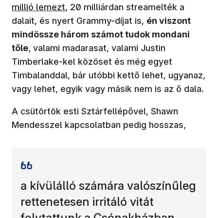
millió lemezt
, 20 milliárdan streamelték a
dalait, és nyert Grammy-díjat is,
én viszont
mindössze három számot tudok mondani
tőle
, valami madarasat, valami Justin
Timberlake-kel közöset és még egyet
Timbalanddal, bár utóbbi kettő lehet, ugyanaz,
vagy lehet, egyik vagy másik nem is az ő dala.
A csütörtök esti Sztárfellépővel, Shawn
Mendesszel kapcsolatban pedig hosszas,
a kívülálló számára valószínűleg
rettenetesen irritáló vitát
folytattunk a Csónakházban,