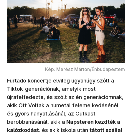
Kép: Merész Márton/Énbudapestem
Furtado koncertje elvileg ugyanúgy szólt a
Tiktok-generációnak, amelyik most
újrafelfedezte, és szólt az én generációmnak,
akik Ott Voltak a numetál felemelkedésénél
és gyors hanyatlásánál, az Outkast
berobbanásánál, akik
a Napsteren kezdték a
kalózkodást
, és akik iskola után
tátott szájjal