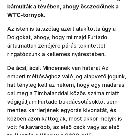
bámulták a tévében, ahogy összedőlnek a
WTC-tornyok.
Az isten is látszólag azért alakította úgy a
Dolgokat, ahogy, hogy mi majd Furtado
ártalmatlan zenéjére párás tekintettel
ringatózzunk a kellemes nyárestében.
De ácsi, ácsi! Mindennek van határa! Az
emberi méltósághoz való jog alapvető jogunk,
hát tényleg kell az nekem, hogy egy madaras
dal meg a Timbalanddal közös száma miatt
végigálljam Furtado bukdácsolásoktól sem
mentes karrierjének egyórás kivonatát, és
közben azon kattogjak, most akkor melyik is
volt felkavaróbb, az első csók vagy az első