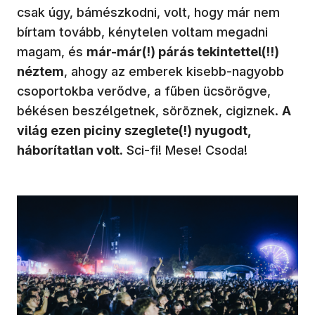
csak úgy, bámészkodni, volt, hogy már nem
bírtam tovább, kénytelen voltam megadni
magam, és
már-már(!) párás tekintettel(!!)
néztem
, ahogy az emberek kisebb-nagyobb
csoportokba verődve, a fűben ücsörögve,
békésen beszélgetnek, söröznek, cigiznek.
A
világ ezen piciny szeglete(!) nyugodt,
háborítatlan volt.
Sci-fi! Mese! Csoda!