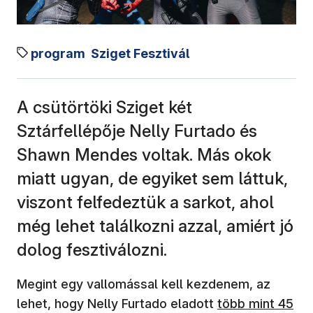
program
Sziget Fesztivál
A csütörtöki Sziget két
Sztárfellépője Nelly Furtado és
Shawn Mendes voltak. Más okok
miatt ugyan, de egyiket sem láttuk,
viszont felfedeztük a sarkot, ahol
még lehet találkozni azzal, amiért jó
dolog fesztiválozni.
Megint egy vallomással kell kezdenem, az
(új ablakban nyí
lehet, hogy Nelly Furtado eladott
több mint 45