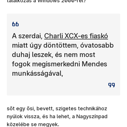
találkozás a Windows 2000-rel?
(új ablakban nyílik meg)
A szerdai,
Charli XCX-es fiaskó
miatt úgy döntöttem, óvatosabb
duhaj leszek, és nem most
fogok megismerkedni Mendes
munkásságával,
sőt egy ősi, bevett, szigetes technikához
nyúlok vissza, és ha lehet, a Nagyszínpad
közelébe se megyek.