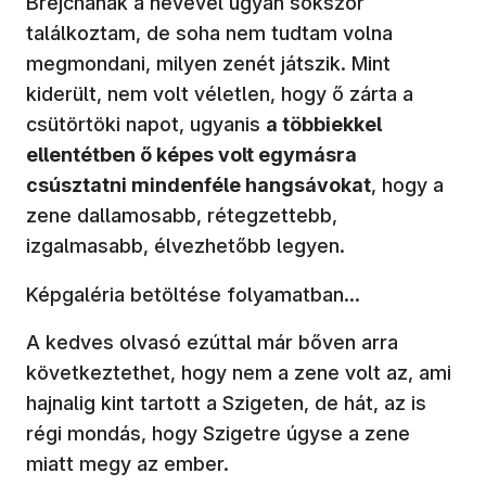
Brejchának a nevével ugyan sokszor
találkoztam, de soha nem tudtam volna
megmondani, milyen zenét játszik. Mint
kiderült, nem volt véletlen, hogy ő zárta a
csütörtöki napot, ugyanis
a többiekkel
ellentétben ő képes volt egymásra
csúsztatni mindenféle hangsávokat
, hogy a
zene dallamosabb, rétegzettebb,
izgalmasabb, élvezhetőbb legyen.
Képgaléria betöltése folyamatban...
A kedves olvasó ezúttal már bőven arra
következtethet, hogy nem a zene volt az, ami
hajnalig kint tartott a Szigeten, de hát, az is
régi mondás, hogy Szigetre úgyse a zene
miatt megy az ember.