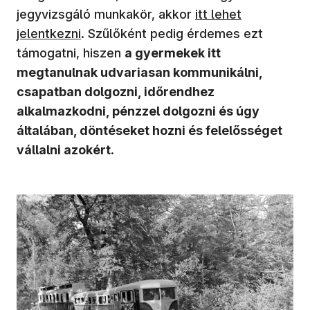
jegyvizsgáló munkakör, akkor
itt lehet
jelentkezni
. Szűlőként pedig érdemes ezt
támogatni, hiszen
a gyermekek itt
megtanulnak udvariasan kommunikálni,
csapatban dolgozni, időrendhez
alkalmazkodni, pénzzel dolgozni és úgy
általában, döntéseket hozni és felelősséget
vállalni azokért
.