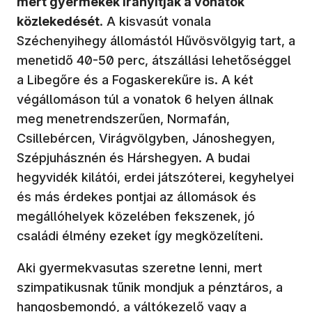
mert gyermekek irányítják a vonatok
közlekedését
. A kisvasút vonala
Széchenyihegy állomástól Hűvösvölgyig tart, a
menetidő 40-50 perc, átszállási lehetőséggel
a Libegőre és a Fogaskerekűre is. A két
végállomáson túl a vonatok 6 helyen állnak
meg menetrendszerűen, Normafán,
Csillebércen, Virágvölgyben, Jánoshegyen,
Szépjuhásznén és Hárshegyen. A budai
hegyvidék kilátói, erdei játszóterei, kegyhelyei
és más érdekes pontjai az állomások és
megállóhelyek közelében fekszenek, jó
családi élmény ezeket így megközelíteni.
Aki gyermekvasutas szeretne lenni, mert
szimpatikusnak tűnik mondjuk a pénztáros, a
hangosbemondó, a váltókezelő vagy a