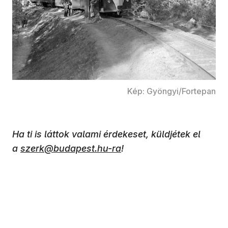
Kép: Gyöngyi/Fortepan
Ha ti is láttok valami érdekeset, küldjétek el
a
szerk@budapest.hu-ra
!