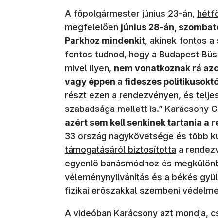
(új a
A főpolgármester június 23-án,
hétf
megfelelően
június 28-án, szombat
Parkhoz mindenkit
, akinek fontos 
fontos tudnod, hogy a Budapest Bü
mivel ilyen,
nem vonatkoznak rá azok
vagy éppen a fideszes politikusoktó
részt ezen a rendezvényen, és teljes
szabadsága mellett is.” Karácsony G
azért sem kell senkinek tartania a r
33 ország nagykövetsége és több kul
támogatásáról biztosította
a rendezv
egyenlő bánásmódhoz és megkülönb
véleménynyilvánítás és a békés gyül
fizikai erőszakkal szembeni védelme
A videóban Karácsony azt mondja, c