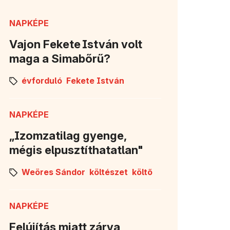
lik meg)
NAPKÉPE
Vajon Fekete István volt
maga a Simabőrű?
évforduló
Fekete István
NAPKÉPE
„Izomzatilag gyenge,
mégis elpusztíthatatlan"
Weöres Sándor
költészet
költő
NAPKÉPE
Felújítás miatt zárva