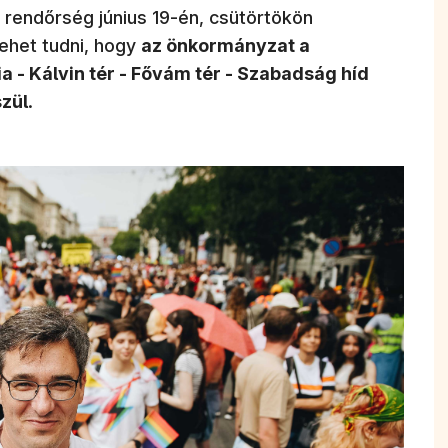
(új ablakban nyí
 rendőrség június 19-én, csütörtökön
ehet tudni, hogy
az önkormányzat a
ia - Kálvin tér - Fővám tér - Szabadság híd
szül
.