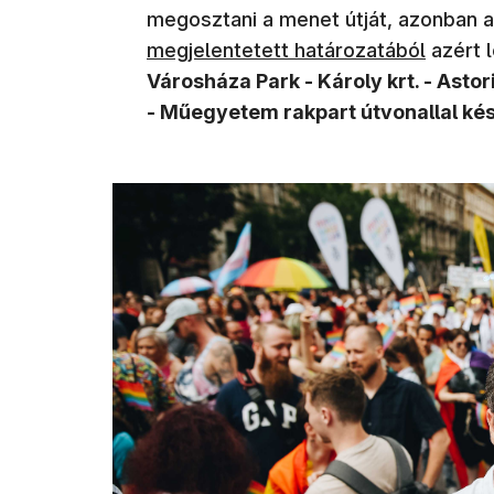
megosztani a menet útját, azonban a
megjelentetett határozatából
azért l
Városháza Park - Károly krt. - Astor
- Műegyetem rakpart útvonallal ké