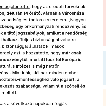
blakban nyílik meg)
őn bejelentette
, hogy az eredeti terveknek
on, délután 14 órától várnak a Városháza
a szabadság és fontos a szerelem. „Nagyon
szkeség egy önkormányzati rendezvény. És
 a tiltó jogszabályok, amiket a rendőrség
l hallasz
. Teljes biztonsággal vehetsz
 biztonsággal állhatsz ki mások
ergely azt is hozzátette, hogy
már csak
endezvénytől, mert itt lesz fél Európa is
.
(új ablakban nyílik meg
turális intézet is még hétfőn
ényt. Mint írják, kiállnak minden ember
öztetés-mentességhez való jogáért, a
ekezés szabadsága, valamint a szóbeli és
 mellett.
sak a következő napokban fogják