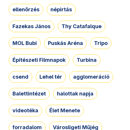
ellenőrzés
népirtás
Fazekas János
Thy Catafalque
MOL Bubi
Puskás Aréna
Tripo
Építészeti Filmnapok
Turbina
csend
Lehel tér
agglomeráció
Balettintézet
halottak napja
videotéka
Élet Menete
forradalom
Városligeti Műjég