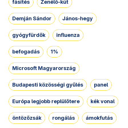
fásítés
Zenélő-kút
Demján Sándor
János-hegy
gyógyfürdők
influenza
befogadás
1%
Microsoft Magyarország
Budapesti közösségi gyűlés
panel
Európa legjobb replülőtere
kék vonal
öntözőzsák
rongálás
ámokfutás