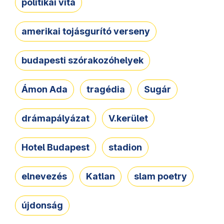
politikai vita
amerikai tojásgurító verseny
budapesti szórakozóhelyek
Ámon Ada
tragédia
Sugár
drámapályázat
V.kerület
Hotel Budapest
stadion
elnevezés
Katlan
slam poetry
újdonság