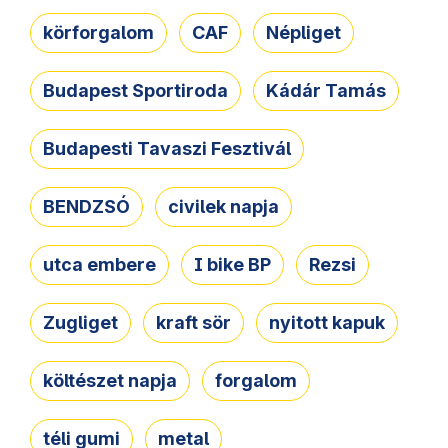
körforgalom
CAF
Népliget
Budapest Sportiroda
Kádár Tamás
Budapesti Tavaszi Fesztivál
BENDZSÓ
civilek napja
utca embere
I bike BP
Rezsi
Zugliget
kraft sör
nyitott kapuk
költészet napja
forgalom
téli gumi
metal