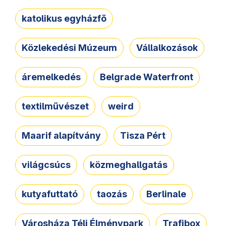
katolikus egyházfő
Közlekedési Múzeum
Vállalkozások
áremelkedés
Belgrade Waterfront
textilművészet
weird
Maarif alapítvány
Tisza Pért
világcsúcs
közmeghallgatás
kutyafuttató
taozás
Berlinale
Városháza Téli Élménypark
Trafibox