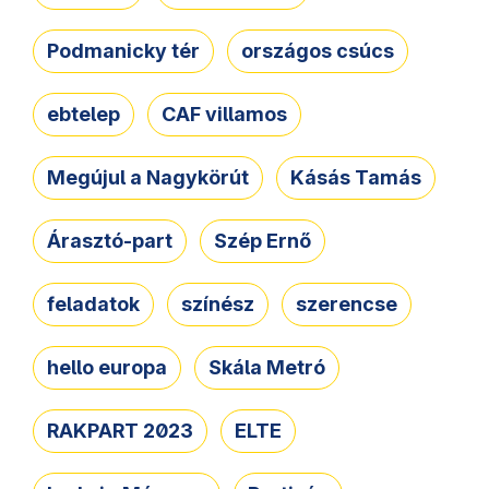
Podmanicky tér
országos csúcs
ebtelep
CAF villamos
Megújul a Nagykörút
Kásás Tamás
Árasztó-part
Szép Ernő
feladatok
színész
szerencse
hello europa
Skála Metró
RAKPART 2023
ELTE