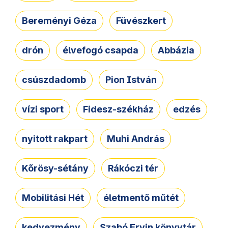
Bereményi Géza
Füvészkert
drón
élvefogó csapda
Abbázia
csúszdadomb
Pion István
vízi sport
Fidesz-székház
edzés
nyitott rakpart
Muhi András
Kőrösy-sétány
Rákóczi tér
Mobilitási Hét
életmentő műtét
kedvezmény
Szabó Ervin könyvtár