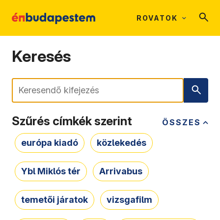
ROVATOK
Keresés
Keresés
Szűrés címkék szerint
ÖSSZES
európa kiadó
közlekedés
Ybl Miklós tér
Arrivabus
temetői járatok
vizsgafilm