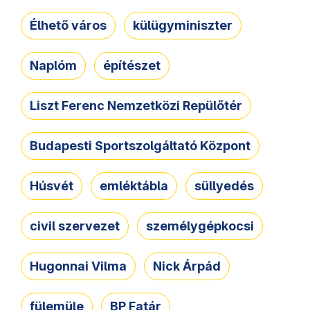
Élhető város
külügyminiszter
Naplóm
építészet
Liszt Ferenc Nemzetközi Repülőtér
Budapesti Sportszolgáltató Központ
Húsvét
emléktábla
süllyedés
civil szervezet
személygépkocsi
Hugonnai Vilma
Nick Árpád
fülemüle
BP Fatár