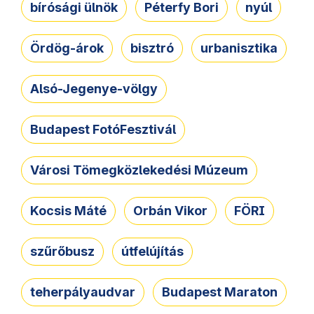
bírósági ülnök
Péterfy Bori
nyúl
Ördög-árok
bisztró
urbanisztika
Alsó-Jegenye-völgy
Budapest FotóFesztivál
Városi Tömegközlekedési Múzeum
Kocsis Máté
Orbán Vikor
FÖRI
szűrőbusz
útfelújítás
teherpályaudvar
Budapest Maraton