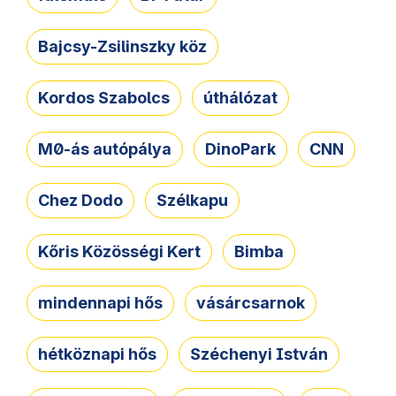
Bajcsy-Zsilinszky köz
Kordos Szabolcs
úthálózat
M0-ás autópálya
DinoPark
CNN
Chez Dodo
Szélkapu
Kőris Közösségi Kert
Bimba
mindennapi hős
vásárcsarnok
hétköznapi hős
Széchenyi István