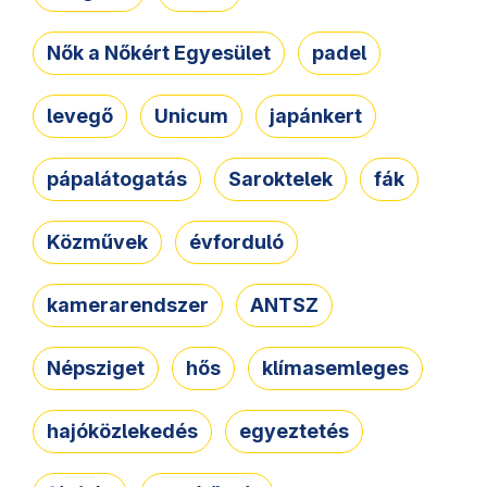
Nők a Nőkért Egyesület
padel
levegő
Unicum
japánkert
pápalátogatás
Saroktelek
fák
Közművek
évforduló
kamerarendszer
ANTSZ
Népsziget
hős
klímasemleges
hajóközlekedés
egyeztetés