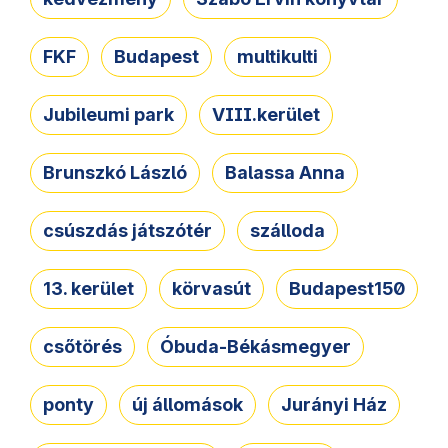
FKF
Budapest
multikulti
Jubileumi park
VIII.kerület
Brunszkó László
Balassa Anna
csúszdás játszótér
szálloda
13. kerület
körvasút
Budapest150
csőtörés
Óbuda-Békásmegyer
ponty
új állomások
Jurányi Ház