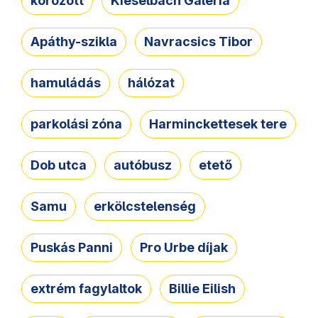
körözött
Kieselbach Galéria
Apáthy-szikla
Navracsics Tibor
hamuládás
hálózat
parkolási zóna
Harminckettesek tere
Dob utca
autóbusz
etető
Samu
erkölcstelenség
Puskás Panni
Pro Urbe díjak
extrém fagylaltok
Billie Eilish