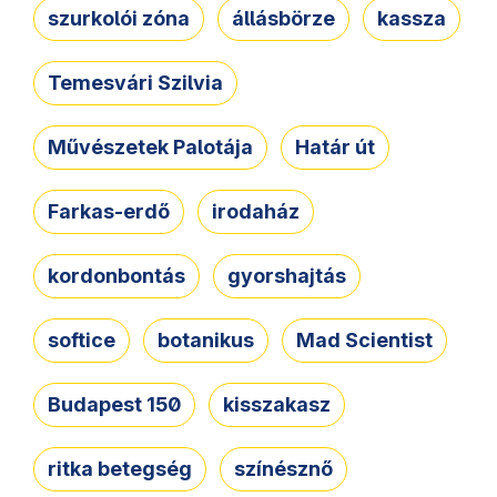
szurkolói zóna
állásbörze
kassza
Temesvári Szilvia
Művészetek Palotája
Határ út
Farkas-erdő
irodaház
kordonbontás
gyorshajtás
softice
botanikus
Mad Scientist
Budapest 150
kisszakasz
ritka betegség
színésznő