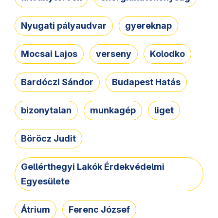
Nyugati pályaudvar
gyereknap
Mocsai Lajos
verseny
Kolodko
Bardóczi Sándor
Budapest Hatás
bizonytalan
munkagép
liget
Böröcz Judit
Gellérthegyi Lakók Érdekvédelmi
Egyesülete
Átrium
Ferenc József