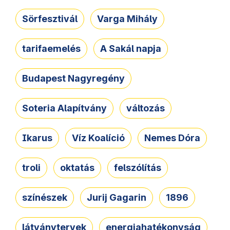
Sörfesztivál
Varga Mihály
tarifaemelés
A Sakál napja
Budapest Nagyregény
Soteria Alapítvány
változás
Ikarus
Víz Koalíció
Nemes Dóra
troli
oktatás
felszólítás
színészek
Jurij Gagarin
1896
látványtervek
energiahatékonyság