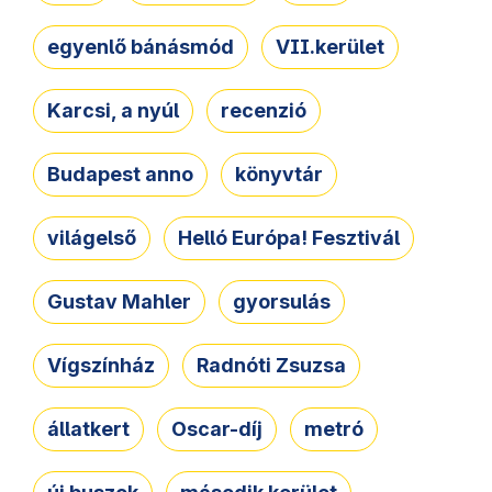
egyenlő bánásmód
VII.kerület
Karcsi, a nyúl
recenzió
Budapest anno
könyvtár
világelső
Helló Európa! Fesztivál
Gustav Mahler
gyorsulás
Vígszínház
Radnóti Zsuzsa
állatkert
Oscar-díj
metró