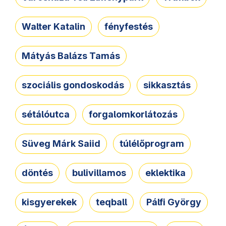
Walter Katalin
fényfestés
Mátyás Balázs Tamás
szociális gondoskodás
sikkasztás
sétálóutca
forgalomkorlátozás
Süveg Márk Saiid
túlélőprogram
döntés
bulivillamos
eklektika
kisgyerekek
teqball
Pálfi György