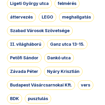
Ligeti György utca
felmérés
áttervezés
LEGO
meghallgatás
Szabad Városok Szövetsége
II. világháború
Ganz utca 13-15.
Petőfi Sándor
Dankó utca
Závada Péter
Nyáry Krisztián
Budapest Vásárcsarnokai Kft.
vers
BDK
pusztulás