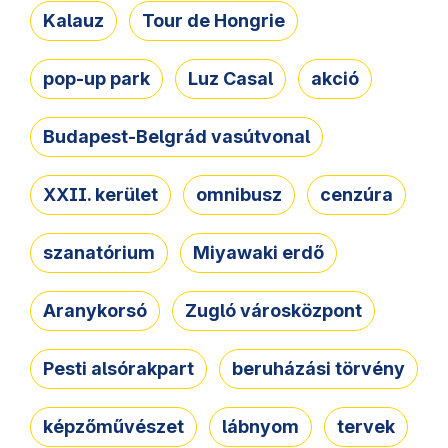
Kalauz
Tour de Hongrie
pop-up park
Luz Casal
akció
Budapest-Belgrád vasútvonal
XXII. kerület
omnibusz
cenzúra
szanatórium
Miyawaki erdő
Aranykorsó
Zugló városközpont
Pesti alsórakpart
beruházási törvény
képzőművészet
lábnyom
tervek