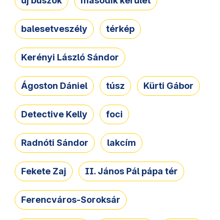
új buszok
második kerület
balesetveszély
térkép
Kerényi László Sándor
Ágoston Dániel
túsz
Kürti Gábor
Detective Kelly
foci
Radnóti Sándor
lakcím
Fekete Zaj
II. János Pál pápa tér
Ferencváros-Soroksár