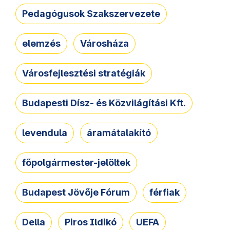
Pedagógusok Szakszervezete
elemzés
Városháza
Városfejlesztési stratégiák
Budapesti Dísz- és Közvilágítási Kft.
levendula
áramátalakító
főpolgármester-jelöltek
Budapest Jövője Fórum
férfiak
Della
Piros Ildikó
UEFA