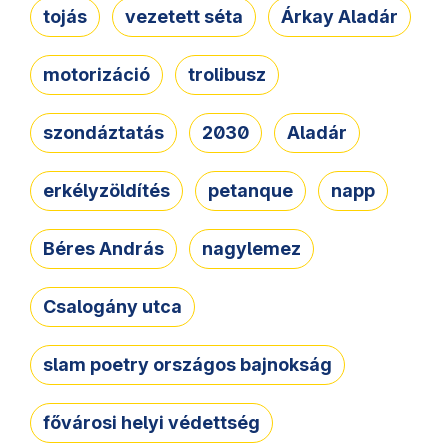
tojás
vezetett séta
Árkay Aladár
motorizáció
trolibusz
szondáztatás
2030
Aladár
erkélyzöldítés
petanque
napp
Béres András
nagylemez
Csalogány utca
slam poetry országos bajnokság
fővárosi helyi védettség