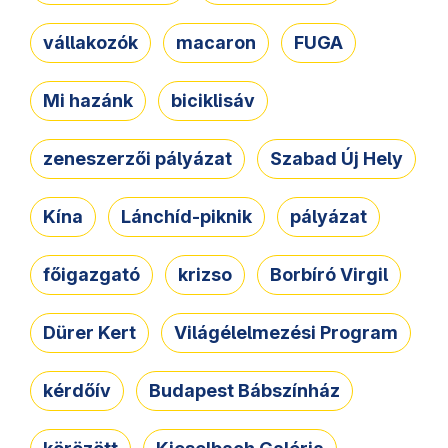
vállakozók
macaron
FUGA
Mi hazánk
biciklisáv
zeneszerzői pályázat
Szabad Új Hely
Kína
Lánchíd-piknik
pályázat
főigazgató
krizso
Borbíró Virgil
Dürer Kert
Világélelmezési Program
kérdőív
Budapest Bábszínház