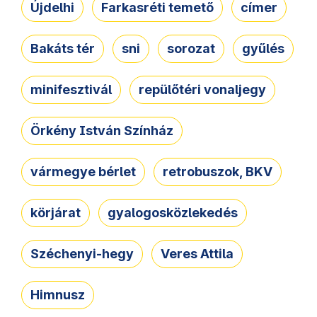
Újdelhi
Farkasréti temető
címer
Bakáts tér
sni
sorozat
gyűlés
minifesztivál
repülőtéri vonaljegy
Örkény István Színház
vármegye bérlet
retrobuszok, BKV
körjárat
gyalogosközlekedés
Széchenyi-hegy
Veres Attila
Himnusz