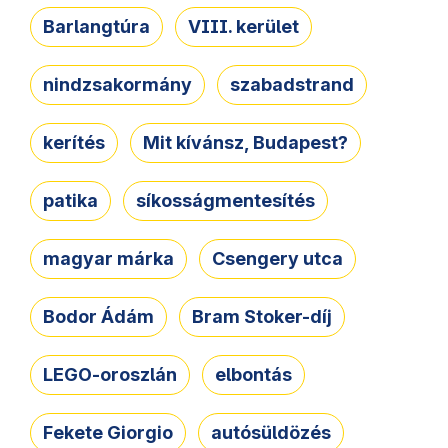
Barlangtúra
VIII. kerület
nindzsakormány
szabadstrand
kerítés
Mit kívánsz, Budapest?
patika
síkosságmentesítés
magyar márka
Csengery utca
Bodor Ádám
Bram Stoker-díj
LEGO-oroszlán
elbontás
Fekete Giorgio
autósüldözés