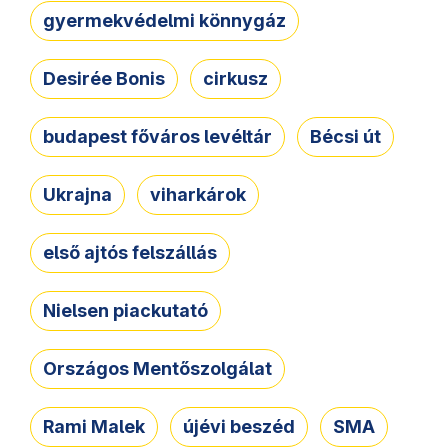
gyermekvédelmi könnygáz
Desirée Bonis
cirkusz
budapest főváros levéltár
Bécsi út
Ukrajna
viharkárok
első ajtós felszállás
Nielsen piackutató
Országos Mentőszolgálat
Rami Malek
újévi beszéd
SMA