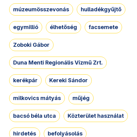
múzeumösszevonás
hulladékgyűjtő
egymillió
élhetőség
facsemete
Zoboki Gábor
Duna Menti Regionális Vízmű Zrt.
kerékpár
Kereki Sándor
milkovics mátyás
műjég
bacsó béla utca
Közterület használat
hirdetés
befolyásolás