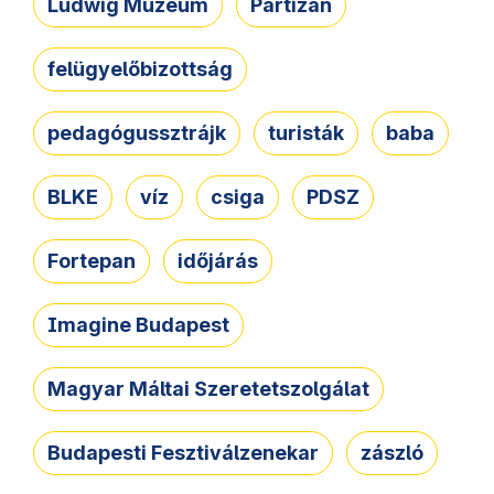
Ludwig Múzeum
Partizán
felügyelőbizottság
pedagógussztrájk
turisták
baba
BLKE
víz
csiga
PDSZ
Fortepan
időjárás
Imagine Budapest
Magyar Máltai Szeretetszolgálat
Budapesti Fesztiválzenekar
zászló