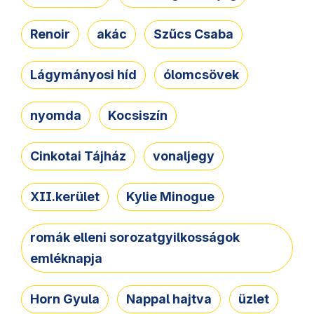
Renoir
akác
Szűcs Csaba
Lágymányosi híd
ólomcsövek
nyomda
Kocsiszín
Cinkotai Tájház
vonaljegy
XII.kerület
Kylie Minogue
romák elleni sorozatgyilkosságok
emléknapja
Horn Gyula
Nappal hajtva
üzlet