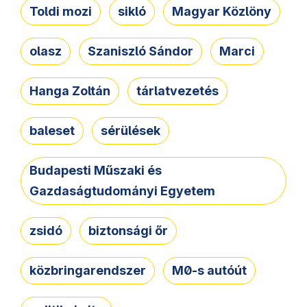
Toldi mozi
sikló
Magyar Közlöny
olasz
Szaniszló Sándor
Marci
Hanga Zoltán
tárlatvezetés
baleset
sérülések
Budapesti Műszaki és
Gazdaságtudományi Egyetem
zsidó
biztonsági őr
közbringarendszer
M0-s autóút