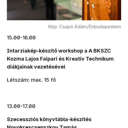
Kép: Csapó Ádám/Énbudapestem
15.00-16.00
Intarziakép-készítő workshop a A BKSZC
Kozma Lajos Faipari és Kreatív Technikum
diákjainak vezetésével
Létszám: max. 15 fő
13.00-17.00
Szecessziós könyvtábla-készítés
Novokrescsenszkov Tamás