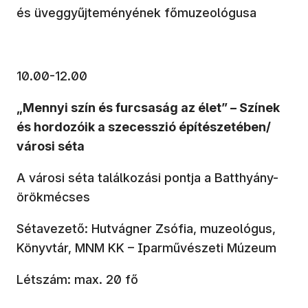
és üveggyűjteményének főmuzeológusa
10.00-12.00
„Mennyi szín és furcsaság az élet” – Színek
és hordozóik a szecesszió építészetében/
városi séta
A városi séta találkozási pontja a Batthyány-
örökmécses
Sétavezető: Hutvágner Zsófia, muzeológus,
Könyvtár, MNM KK – Iparművészeti Múzeum
Létszám: max. 20 fő