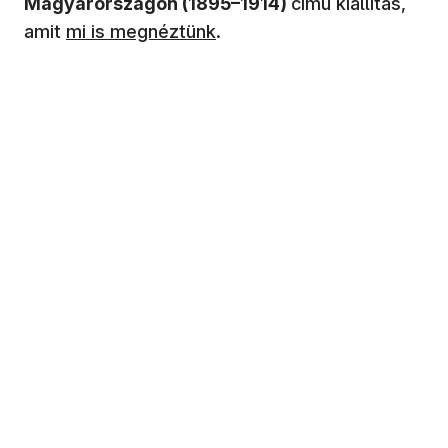
Magyarországon (1895–1914)
című kiállítás,
(új ablakban nyílik meg)
amit
mi is megnéztünk
.