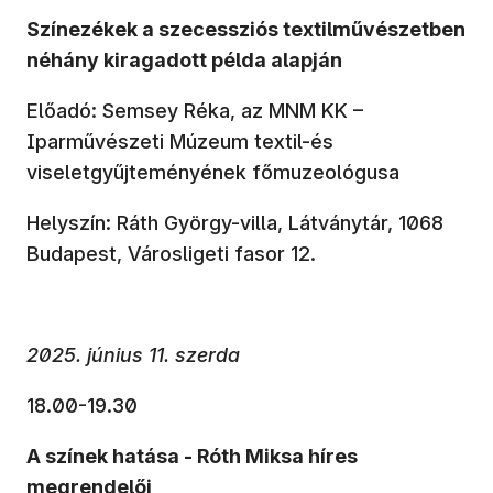
Színezékek a szecessziós textilművészetben
néhány kiragadott példa alapján
Előadó: Semsey Réka, az MNM KK –
Iparművészeti Múzeum textil-és
viseletgyűjteményének főmuzeológusa
Helyszín: Ráth György-villa, Látványtár, 1068
Budapest, Városligeti fasor 12.
2025. június 11. szerda
18.00-19.30
A színek hatása - Róth Miksa híres
megrendelői