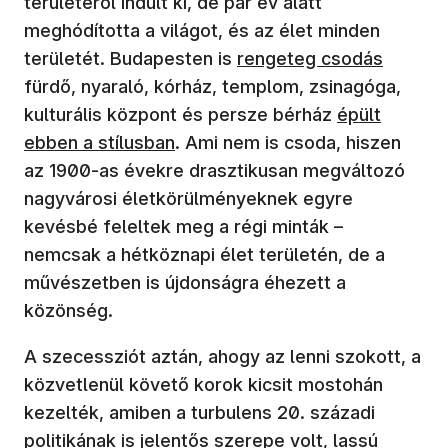
területéről indult ki, de pár év alatt
meghódította a világot, és az élet minden
területét. Budapesten is
rengeteg csodás
fürdő, nyaraló, kórház, templom, zsinagóga,
kulturális központ és persze bérház
épült
ebben a stílusban
. Ami nem is csoda, hiszen
az 1900-as évekre drasztikusan megváltozó
nagyvárosi életkörülményeknek egyre
kevésbé feleltek meg a régi minták –
nemcsak a hétköznapi élet területén, de a
művészetben is újdonságra éhezett a
közönség.
A szecessziót aztán, ahogy az lenni szokott, a
közvetlenül követő korok kicsit mostohán
kezelték, amiben a turbulens 20. századi
politikának is jelentős szerepe volt, lassú