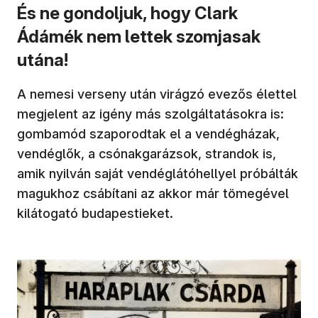
És ne gondoljuk, hogy Clark
Ádámék nem lettek szomjasak
utána!
A nemesi verseny után virágzó evezős élettel
megjelent az igény más szolgáltatásokra is:
gombamód szaporodtak el a vendégházak,
vendéglők, a csónakgarázsok, strandok is,
amik nyilván saját vendéglátóhellyel próbálták
magukhoz csábítani az akkor már tömegével
kilátogató budapestieket.