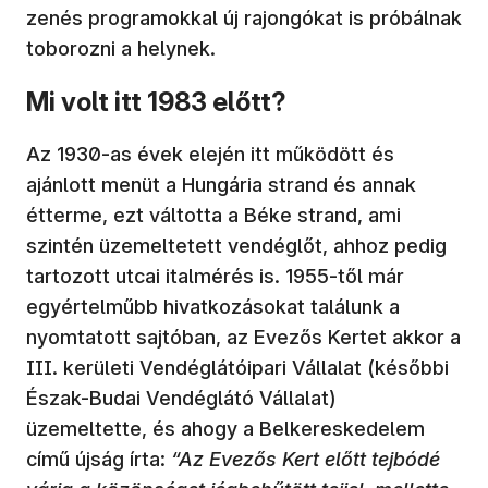
zenés programokkal új rajongókat is próbálnak
toborozni a helynek.
Mi volt itt 1983 előtt?
Az 1930-as évek elején itt működött és
ajánlott menüt a Hungária strand és annak
étterme, ezt váltotta a Béke strand, ami
szintén üzemeltetett vendéglőt, ahhoz pedig
tartozott utcai italmérés is. 1955-től már
egyértelműbb hivatkozásokat találunk a
nyomtatott sajtóban, az Evezős Kertet akkor a
III. kerületi Vendéglátóipari Vállalat (későbbi
Észak-Budai Vendéglátó Vállalat)
üzemeltette, és ahogy a Belkereskedelem
című újság írta:
“Az Evezős Kert előtt tejbódé