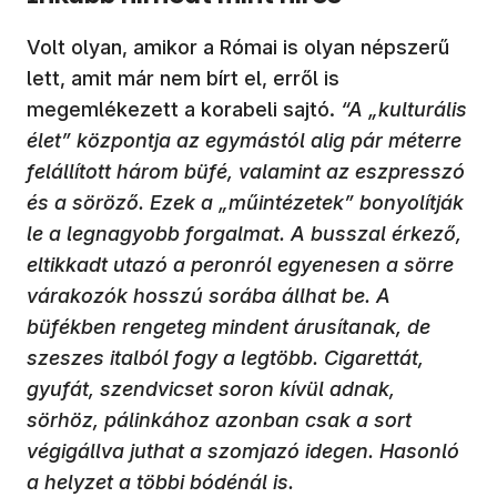
Volt olyan, amikor a Római is olyan népszerű
lett, amit már nem bírt el, erről is
megemlékezett a korabeli sajtó.
“A „kulturális
élet” központja az egymástól alig pár méterre
felállított három büfé, valamint az eszpresszó
és a söröző. Ezek a „műintézetek” bonyolítják
le a legnagyobb forgalmat. A busszal érkező,
eltikkadt utazó a peronról egyenesen a sörre
várakozók hosszú sorába állhat be. A
büfékben rengeteg mindent árusítanak, de
szeszes italból fogy a legtöbb. Cigarettát,
gyufát, szendvicset soron kívül adnak,
sörhöz, pálinkához azonban csak a sort
végigállva juthat a szomjazó idegen. Hasonló
a helyzet a többi bódénál is.