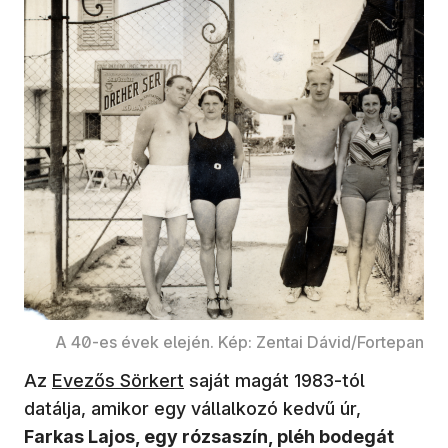
A 40-es évek elején. Kép: Zentai Dávid/Fortepan
(új ablakban nyílik meg)
Az
Evezős Sörkert
saját magát 1983-tól
datálja, amikor egy vállalkozó kedvű úr,
Farkas Lajos, egy rózsaszín, pléh bodegát