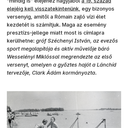
“mindig is” elejéhez nagyjából
a 19. század
elejéig kell visszatekintenünk
, egy bizonyos
versenyig, amitől a Rómain zajló vízi élet
kezdetét is számítjuk. Maga az esemény
presztízs-jellege miatt most is címlapra
kerülhetne:
gróf Széchenyi István, az evezős
sport megalapítója és aktív művelője báró
Wesselényi Miklóssal megrendezte az első
versenyt, amelyen a győztes hajót a Lánchíd
tervezője, Clark Ádám kormányozta
.