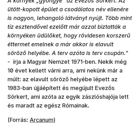
A környék „gyöngye” az Evezős Sörkert. Az
ütött-kopott épület a csodálatos név ellenére
is nagyon, lehangoló látványt nyújt. Több mint
tíz esztendővel ezelőtt már azzal biztatták a
környéken üdülőket, hogy rövidesen korszerű
éttermet emelnek a már akkor is elavult
söröző helyébe. A terv azóta is terv csupán.”
- írja a Magyar Nemzet 1971-ben. Nekik még
10 évet kellett várni arra, ami nekünk már a
múlt: az elavult söröző helyébe lépett az
1983-ban újjáépített és megújult Evezős
Sörkert, ami azóta az egyik zászlóshajója lett
és maradt az egész Rómainak.
(új ablakban nyílik meg)
(Forrás:
Arcanum
)