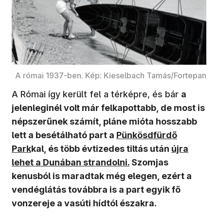
A római 1937-ben. Kép: Kieselbach Tamás/Fortepan
A Római így került fel a térképre, és bár
a
jelenleginél volt már felkapottabb, de most is
népszerűnek számít, pláne mióta hosszabb
(új ablakban nyílik meg)
lett a besétálható part a
Pünkösdfürdő
(új ablakba
Park
kal, és több évtizedes tiltás után
újra
lehet a Dunában strandolni.
Szomjas
kenusból is maradtak még elegen, ezért a
vendéglátás továbbra is a part egyik fő
vonzereje a vasúti hídtól északra.