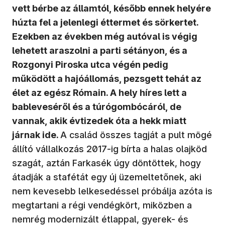
vett bérbe az államtól, később ennek helyére
húzta fel a jelenlegi éttermet és sörkertet.
Ezekben az években még autóval is végig
lehetett araszolni a parti sétányon, és a
Rozgonyi Piroska utca végén pedig
működött a hajóállomás, pezsgett tehát az
élet az egész Rómain. A hely híres lett a
bableveséről és a túrógombócáról, de
vannak, akik évtizedek óta a hekk miatt
járnak ide.
A család összes tagját a pult mögé
állító vállalkozás 2017-ig bírta a halas olajköd
szagát, aztán Farkasék úgy döntöttek, hogy
átadják a stafétát egy új üzemeltetőnek, aki
nem kevesebb lelkesedéssel próbálja azóta is
megtartani a régi vendégkört, miközben a
nemrég modernizált étlappal, gyerek- és