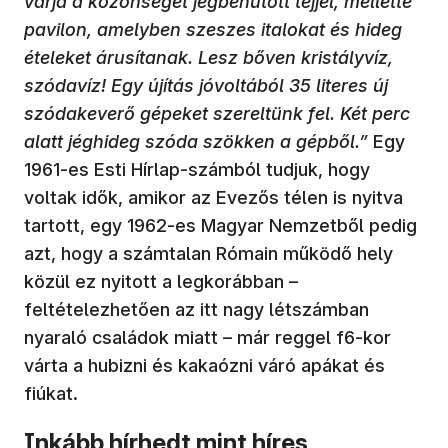
várja a közönséget jégbehűtött tejjel, mellette
pavilon, amelyben szeszes italokat és hideg
ételeket árusítanak. Lesz bőven kristályvíz,
szódavíz! Egy újítás jóvoltából 35 literes új
szódakeverő gépeket szereltünk fel. Két perc
alatt jéghideg szóda szökken a gépből.”
Egy
1961-es Esti Hírlap-számból tudjuk, hogy
voltak idők, amikor az Evezős télen is nyitva
tartott, egy 1962-es Magyar Nemzetből pedig
azt, hogy a számtalan Rómain működő hely
közül ez nyitott a legkorábban –
feltételezhetően az itt nagy létszámban
nyaraló családok miatt – már reggel f6-kor
várta a hubizni és kakaózni váró apákat és
fiúkat.
Inkább hírhedt mint híres