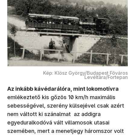
Kép: Klösz György/Budapest Főváros
Levéltára/Fortepan
Az inkább kávédarálóra, mint lokomotívra
emlékeztető kis gőzös 10 km/h maximális
sebességével, szerény külsejével csak azért
nem váltott ki szánalmat az addigra
egyeduralkodóvá vált villamosok utasai
szemében, mert a menetjegy háromszor volt