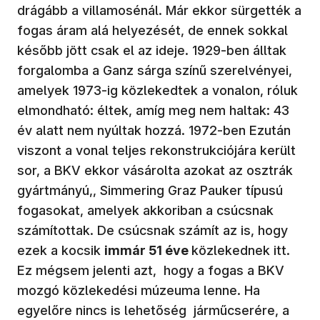
drágább a villamosénál. Már ekkor sürgették a
fogas áram alá helyezését, de ennek sokkal
később jött csak el az ideje. 1929-ben álltak
forgalomba a Ganz sárga színű szerelvényei,
amelyek 1973-ig közlekedtek a vonalon, róluk
elmondható: éltek, amíg meg nem haltak: 43
év alatt nem nyúltak hozzá. 1972-ben Ezután
viszont a vonal teljes rekonstrukciójára került
sor, a BKV ekkor vásárolta azokat az osztrák
gyártmányú,, Simmering Graz Pauker típusú
fogasokat, amelyek akkoriban a csúcsnak
számítottak. De csúcsnak számít az is, hogy
ezek a kocsik
immár 51 éve
közlekednek itt.
Ez mégsem jelenti azt, hogy a fogas a BKV
mozgó közlekedési múzeuma lenne. Ha
egyelőre nincs is lehetőség járműcserére, a