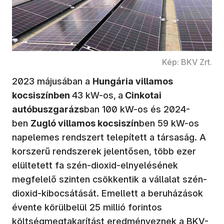
Kép: BKV Zrt.
2023 májusában a
Hungária villamos
kocsiszínben
43 kW-os,
a
Cinkotai
autóbuszgarázs
ban 100 kW-os és 2024-
ben
Zugló villamos kocsiszín
ben 59 kW-os
napelemes rendszert telepített a társaság. A
korszerű rendszerek jelentősen, több ezer
elültetett fa szén-dioxid-elnyelésének
megfelelő szinten csökkentik a vállalat szén-
dioxid-kibocsátását. Emellett a beruházások
évente körülbelül 25 millió forintos
költségmegtakarítást eredményeznek a BKV-