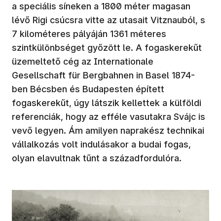
a speciális síneken a 1800 méter magasan
lévő Rigi csúcsra vitte az utasait Vitznauból, s
7 kilométeres pályáján 1361 méteres
szintkülönbséget győzött le. A fogaskerekűt
üzemeltető cég az Internationale
Gesellschaft für Bergbahnen in Basel 1874-
ben Bécsben és Budapesten épített
fogaskerekűt, úgy látszik kellettek a külföldi
referenciák, hogy az efféle vasutakra Svájc is
vevő legyen. Ám amilyen naprakész technikai
vállalkozás volt indulásakor a budai fogas,
olyan elavultnak tűnt a századfordulóra.