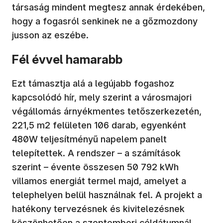
társaság mindent megtesz annak érdekében,
hogy a fogasról senkinek ne a gőzmozdony
jusson az eszébe.
Fél évvel hamarabb
Ezt támasztja alá a legújabb fogashoz
kapcsolódó hír, mely szerint a városmajori
végállomás árnyékmentes tetőszerkezetén,
221,5 m2 felületen 106 darab, egyenként
480W teljesítményű napelem panelt
telepítettek. A rendszer – a számítások
szerint – évente összesen 50 792 kWh
villamos energiát termel majd, amelyet a
telephelyen belül használnak fel. A projekt a
hatékony tervezésnek és kivitelezésnek
köszönhetően a szeptemberi céldátumnál