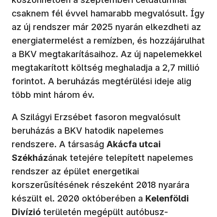
csaknem fél évvel hamarabb megvalósult. Így
az új rendszer már 2025 nyarán elkezdheti az
energiatermelést a remízben, és hozzájárulhat
a BKV megtakarításaihoz. Az új napelemekkel
megtakarított költség meghaladja a 2,7 millió
forintot. A beruházás megtérülési ideje alig
több mint három év.
A Szilágyi Erzsébet fasoron megvalósult
beruházás a BKV hatodik napelemes
rendszere. A társaság
Akácfa utcai
Székház
ának tetejére telepített napelemes
rendszer az épület energetikai
korszerűsítésének részeként 2018 nyarára
készült el. 2020 októberében a
Kelenföldi
Divízió
területén megépült autóbusz-