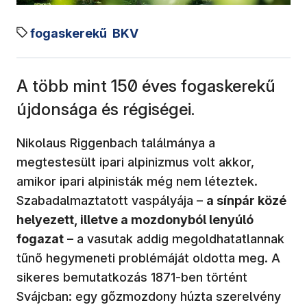
fogaskerekű
BKV
A több mint 150 éves fogaskerekű
újdonsága és régiségei.
Nikolaus Riggenbach találmánya a
megtestesült ipari alpinizmus volt akkor,
amikor ipari alpinisták még nem léteztek.
Szabadalmaztatott vaspályája –
a sínpár közé
helyezett, illetve a mozdonyból lenyúló
fogazat
– a vasutak addig megoldhatatlannak
tűnő hegymeneti problémáját oldotta meg. A
sikeres bemutatkozás 1871-ben történt
Svájcban: egy gőzmozdony húzta szerelvény