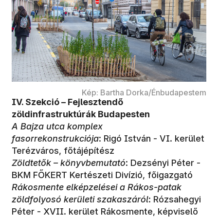
Kép: Bartha Dorka/Énbudapestem
IV. Szekció – Fejlesztendő
zöldinfrastruktúrák Budapesten
A Bajza utca komplex
fasorrekonstrukciója
: Rigó István - VI. kerület
Terézváros, főtájépítész
Zöldtetők – könyvbemutató
: Dezsényi Péter -
BKM FŐKERT Kertészeti Divízió, főigazgató
Rákosmente elképzelései a Rákos-patak
zöldfolyosó kerületi szakaszáról
: Rózsahegyi
Péter - XVII. kerület Rákosmente, képviselő