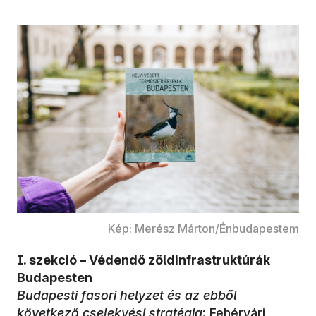
Kép: Merész Márton/Énbudapestem
I. szekció – Védendő zöldinfrastruktúrák
Budapesten
Budapesti fasori helyzet és az ebből
következő cselekvési stratégia
: Fehérvári