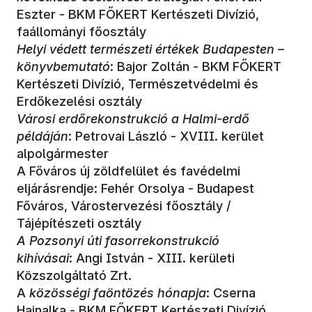
Eszter - BKM FŐKERT Kertészeti Divízió,
faállományi főosztály
Helyi védett természeti értékek Budapesten –
könyvbemutató
: Bajor Zoltán - BKM FŐKERT
Kertészeti Divízió, Természetvédelmi és
Erdőkezelési osztály
Városi erdőrekonstrukció a Halmi-erdő
példáján
: Petrovai László - XVIII. kerület
alpolgármester
A Főváros új zöldfelület és favédelmi
eljárásrendje: Fehér Orsolya - Budapest
Főváros, Várostervezési főosztály /
Tájépítészeti osztály
A Pozsonyi úti fasorrekonstrukció
kihívásai
: Angi István - XIII. kerületi
Közszolgáltató Zrt.
A
közösségi faöntözés hónapja
: Cserna
Hajnalka - BKM FŐKERT Kertészeti Divízió,