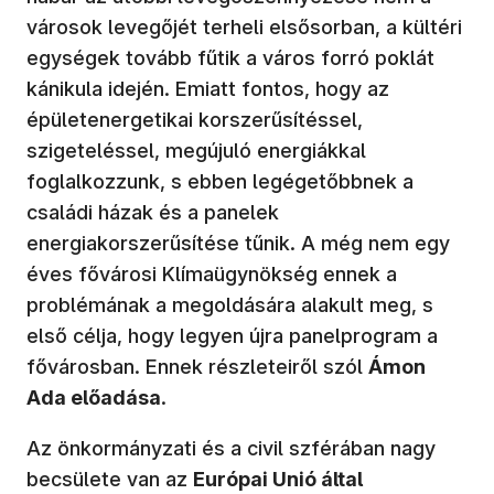
városok levegőjét terheli elsősorban, a kültéri
egységek tovább fűtik a város forró poklát
kánikula idején. Emiatt fontos, hogy az
épületenergetikai korszerűsítéssel,
szigeteléssel, megújuló energiákkal
foglalkozzunk, s ebben legégetőbbnek a
családi házak és a panelek
energiakorszerűsítése tűnik. A még nem egy
éves fővárosi Klímaügynökség ennek a
problémának a megoldására alakult meg, s
első célja, hogy legyen újra panelprogram a
fővárosban. Ennek részleteiről szól
Ámon
Ada előadása
.
Az önkormányzati és a civil szférában nagy
becsülete van az
Európai Unió által