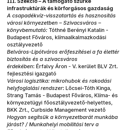
III. Szekció – A támogató szürke
infrastruktúrák és körforgásos gazdaság
A csapadékvíz-visszatartás és hasznosítás
városi környezetben – Szivacsváros –
könyvbemutató:
Tóthné Berényi Katalin -
Budapest Főváros, klímaalkalmazkodási
osztályvezető
Belváros-Lipótváros erőfeszítései a fa élettér
biztosítás és a szivacsváros
érdekében
: Érfalvy Áron - V. kerület BLV Zrt.
fejlesztési igazgató
Városi logisztika: mikrohubok és rakodási
helyfoglalási rendszer
: Lőcsei-Tóth Kinga,
Strang Tamás - Budapest Főváros, Klíma- és
környezetügyi főosztályvezető-helyettes,
BKK Zrt., Curbside Management vezető
Hogyan segítsük a környezetbarát munkába
járást? / Munkahelyi mobilitási terv a