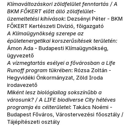
Klímaváltozáskori zöldfelület fenntartás / A
BKM FŐKERT előtt álló zöldfelület-
üzemeltetési kihívások
: Dezsényi Péter - BKM
FŐKERT Kertészeti Divízió, főigazgató
A Klímaügynökség szerepe az
épületenergetikai korszerűsítések területén:
Ámon Ada - Budapesti Klímaügynökség,
ügyvezető
A vízmegtartás esélyei a fővárosban a Life
Runoff program tükrében
: Rózsa Zoltán -
Hegyvidéki Önkormányzat, Zöld Iroda
irodavezető
Miként lesz biológiailag sokszínűbb a
városunk? / A LIFE biodiverse City hétéves
programja és célterületei
: Takács Noémi -
Budapest Főváros, Várostervezési főosztály /
Tájépítészeti osztály