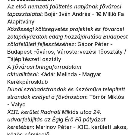
Az első nemzeti faültetés napjának fővárosi
tapasztalatai
: Bojár Iván András - 10 Millió Fa
Alapítvány
Közösségi költségvetés projektek és fővárosi
zöldpályázatok eddig hozzájárulása Budapest
zöldfelületi fejlesztéséhez
: Gábor Péter -
Budapest Főváros, Várostervezési főosztály /
Tájépítészeti osztály
A fővárosi bringaforradalom
aktualitásai
: Kádár Melinda - Magyar
Kerékpárosklub
Dunai szabadstrandok és úszóműre telepített
strandok esélyei a fővárosban
: Tömör Miklós
- Valyo
XIII. kerület Radnóti Miklós utca 24.
udvarfelújítás az Égig Érő Fű pályázat
keretében
: Marinov Péter - XIII. kerületi lakos,
közös képviselő