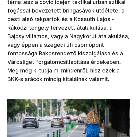
téma lesz a covid idején taktikai urbanisztikai
fogással bevezetett bringasávok utóélete, a
pesti alsó rakpartok és a Kossuth Lajos -
Rákóczi tengely tervezett átalakulása, a
Bajcsy villamos, vagy a Nagykörút átalakulása,
vagy éppen a szegedi úti csomópont
fontossága Rákosrendező kiszolgálása és a
Városliget forgalomcsillapítása érdekében.
Meg még ki tudja mi mindenről, hisz ezek a
BKK-s srácok mindig kitalálnak valamit.