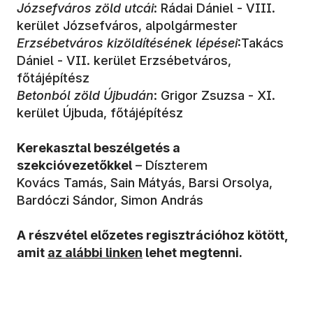
Józsefváros zöld utcái
: Rádai Dániel - VIII.
kerület Józsefváros, alpolgármester
Erzsébetváros kizöldítésének lépései
:Takács
Dániel - VII. kerület Erzsébetváros,
főtájépítész
Betonból zöld Újbudán
: Grigor Zsuzsa - XI.
kerület Újbuda, főtájépítész
Kerekasztal beszélgetés a
szekcióvezetőkkel
– Díszterem
Kovács Tamás, Sain Mátyás, Barsi Orsolya,
Bardóczi Sándor, Simon András
A részvétel előzetes regisztrációhoz kötött,
amit
az alábbi linken
lehet megtenni.