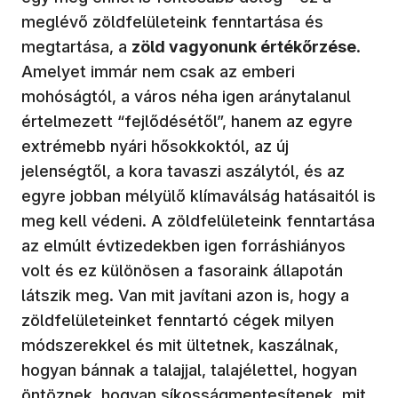
meglévő zöldfelületeink fenntartása és
megtartása, a
zöld vagyonunk értékőrzése
.
Amelyet immár nem csak az emberi
mohóságtól, a város néha igen aránytalanul
értelmezett “fejlődésétől”, hanem az egyre
extrémebb nyári hősokkoktól, az új
jelenségtől, a kora tavaszi aszálytól, és az
egyre jobban mélyülő klímaválság hatásaitól is
meg kell védeni. A zöldfelületeink fenntartása
az elmúlt évtizedekben igen forráshiányos
volt és ez különösen a fasoraink állapotán
látszik meg. Van mit javítani azon is, hogy a
zöldfelületeinket fenntartó cégek milyen
módszerekkel és mit ültetnek, kaszálnak,
hogyan bánnak a talajjal, talajélettel, hogyan
öntöznek, hogyan síkosságmentesítenek, mit