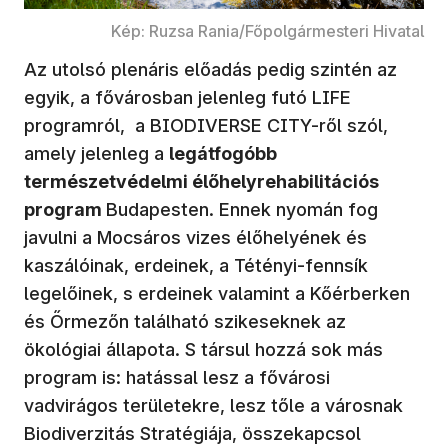
Kép: Ruzsa Rania/Főpolgármesteri Hivatal
Az utolsó plenáris előadás pedig szintén az
egyik, a fővárosban jelenleg futó LIFE
programról, a BIODIVERSE CITY-ről szól,
amely jelenleg a
legátfogóbb
természetvédelmi élőhelyrehabilitációs
program
Budapesten. Ennek nyomán fog
javulni a Mocsáros vizes élőhelyének és
kaszálóinak, erdeinek, a Tétényi-fennsík
legelőinek, s erdeinek valamint a Kőérberken
és Őrmezőn található szikeseknek az
ökológiai állapota. S társul hozzá sok más
program is: hatással lesz a fővárosi
vadvirágos területekre, lesz tőle a városnak
Biodiverzitás Stratégiája, összekapcsol