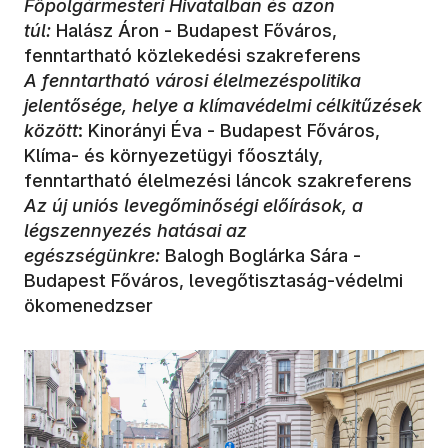
Főpolgármesteri Hivatalban és azon
túl:
Halász Áron - Budapest Főváros,
fenntartható közlekedési szakreferens
A fenntartható városi élelmezéspolitika
jelentősége, helye a klímavédelmi célkitűzések
között
: Kinorányi Éva - Budapest Főváros,
Klíma- és környezetügyi főosztály,
fenntartható élelmezési láncok szakreferens
Az új uniós levegőminőségi előírások, a
légszennyezés hatásai az
egészségünkre:
Balogh Boglárka Sára -
Budapest Főváros, levegőtisztaság-védelmi
ökomenedzser