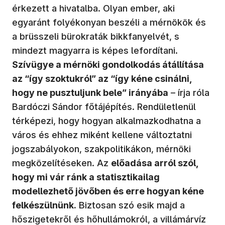
érkezett a hivatalba. Olyan ember, aki
egyaránt folyékonyan beszéli a mérnökök és
a brüsszeli bürokraták bikkfanyelvét, s
mindezt magyarra is képes lefordítani.
Szívügye a mérnöki gondolkodás átállítása
az “így szoktukról” az “így kéne csinálni,
hogy ne pusztuljunk bele” irányába
– írja róla
Bardóczi Sándor főtájépítés. Rendületlenül
térképezi, hogy hogyan alkalmazkodhatna a
város és ehhez miként kellene változtatni
jogszabályokon, szakpolitikákon, mérnöki
megközelítéseken. Az
előadása arról szól,
hogy mi vár ránk a statisztikailag
modellezhető jövőben és erre hogyan kéne
felkészülnünk.
Biztosan szó esik majd a
hőszigetekről és hőhullámokról, a villámárvíz