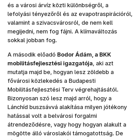
és a városi árvíz közti különbségről, a
lefolyási tényezőről és az evapotraspirációról,
valamint a szivacsvárosról, de nem kell
megijedni, nem fog fájni. A klímaváltozás
sokkal jobban fog.
A második előadó
Bodor Ádám, a BKK
mobilitásfejlesztési igazgatója
, aki azt
mutatja majd be, hogyan lesz zöldebb a
fővárosi közlekedés a Budapesti
Mobilitásfejlesztési Terv végrehajtásától.
Bizonyosan szó lesz majd arról, hogy a
Lánchíd buszsávvá alakítása milyen jótékony
hatással volt a belvárosi forgalmi
átrendeződésre, vagy hogy hogyan alakult a
mögötte álló városlakói támogatottság. De