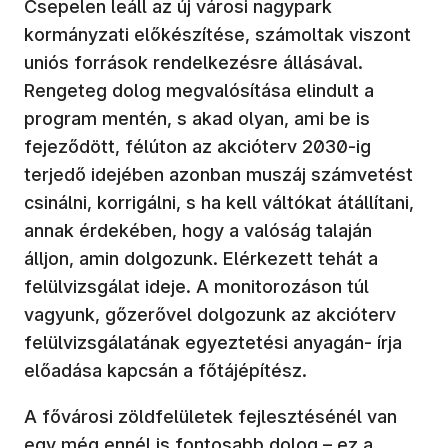
Csepelen leáll az új városi nagypark
kormányzati előkészítése, számoltak viszont
uniós források rendelkezésre állásával.
Rengeteg dolog megvalósítása elindult a
program mentén, s akad olyan, ami be is
fejeződött, félúton az akcióterv 2030-ig
terjedő idejében azonban muszáj számvetést
csinálni, korrigálni, s ha kell váltókat átállítani,
annak érdekében, hogy a valóság talaján
álljon, amin dolgozunk. Elérkezett tehát a
felülvizsgálat ideje. A monitorozáson túl
vagyunk, gőzerővel dolgozunk az akcióterv
felülvizsgálatának egyeztetési anyagán- írja
előadása kapcsán a főtájépítész.
A fővárosi zöldfelületek fejlesztésénél van
egy még ennél is fontosabb dolog – ez a