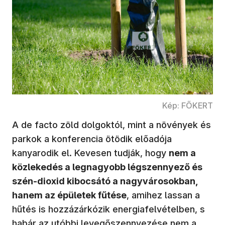
Kép: FŐKERT
A de facto zöld dolgoktól, mint a növények és
parkok a konferencia ötödik előadója
kanyarodik el. Kevesen tudják, hogy
nem a
közlekedés a legnagyobb légszennyező és
szén-dioxid kibocsátó a nagyvárosokban,
hanem az épületek fűtése
, amihez lassan a
hűtés is hozzázárkózik energiafelvételben, s
habár az utóbbi levegőszennyezése nem a