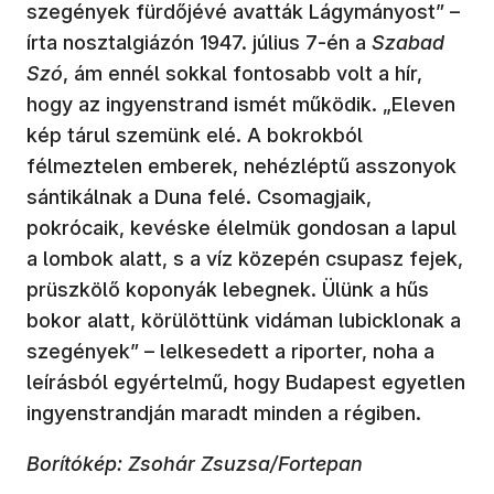
szegények fürdőjévé avatták Lágymányost” –
írta nosztalgiázón 1947. július 7-én a
Szabad
Szó
, ám ennél sokkal fontosabb volt a hír,
hogy az ingyenstrand ismét működik. „Eleven
kép tárul szemünk elé. A bokrokból
félmeztelen emberek, nehézléptű asszonyok
sántikálnak a Duna felé. Csomagjaik,
pokrócaik, kevéske élelmük gondosan a lapul
a lombok alatt, s a víz közepén csupasz fejek,
prüszkölő koponyák lebegnek. Ülünk a hűs
bokor alatt, körülöttünk vidáman lubicklonak a
szegények” – lelkesedett a riporter, noha a
leírásból egyértelmű, hogy Budapest egyetlen
ingyenstrandján maradt minden a régiben.
Borítókép: Zsohár Zsuzsa/Fortepan