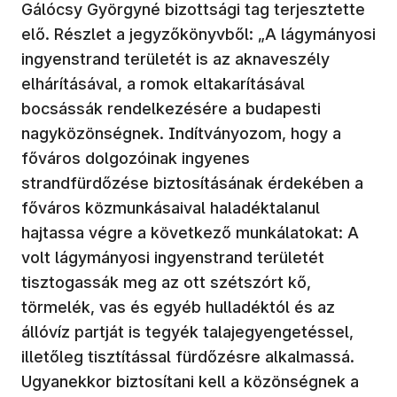
Gálócsy Györgyné bizottsági tag terjesztette
elő. Részlet a jegyzőkönyvből: „A lágymányosi
ingyenstrand területét is az aknaveszély
elhárításával, a romok eltakarításával
bocsássák rendelkezésére a budapesti
nagyközönségnek. Indítványozom, hogy a
főváros dolgozóinak ingyenes
strandfürdőzése biztosításának érdekében a
főváros közmunkásaival haladéktalanul
hajtassa végre a következő munkálatokat: A
volt lágymányosi ingyenstrand területét
tisztogassák meg az ott szétszórt kő,
törmelék, vas és egyéb hulladéktól és az
állóvíz partját is tegyék talajegyengetéssel,
illetőleg tisztítással fürdőzésre alkalmassá.
Ugyanekkor biztosítani kell a közönségnek a