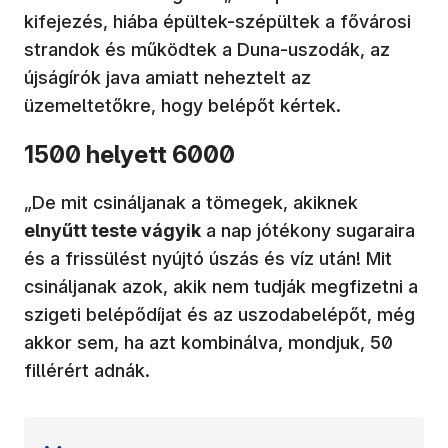
kifejezés, hiába épültek-szépültek a fővárosi
strandok és működtek a Duna-uszodák, az
újságírók java amiatt neheztelt az
üzemeltetőkre, hogy belépőt kértek.
1500 helyett 6000
„De mit csináljanak a tömegek, akiknek
elnyűtt teste vágyik
a nap jótékony sugaraira
és a frissülést nyújtó úszás és víz után! Mit
csináljanak azok, akik nem tudják megfizetni a
szigeti belépődíjat és az uszodabelépőt, még
akkor sem, ha azt kombinálva, mondjuk, 50
fillérért adnák.