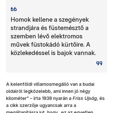
Homok kellene a szegények
strandjára és füstemésztő a
szemben lévő elektromos
művek füstokádó kürtőire. A
közlekedéssel is bajok vannak.
A kelenföldi villamosmegálló van a budai
oldalról legközelebb, ami innen jó négy
kilométer” – írta 1938 nyarán a
Friss Ujság
, és
a cikk szerzője ugyancsak arra a
megállapításra jut, hogy „ez az egyetlen