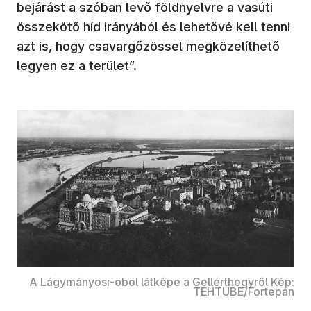
bejárást a szóban levő földnyelvre a vasúti
összekötő híd irányából és lehetővé kell tenni
azt is, hogy csavargőzössel megközelíthető
legyen ez a terület”.
A Lágymányosi-öböl látképe a Gellérthegyről Kép:
TEHTUBE/Fortepan