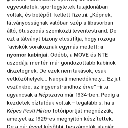
egyesületek, sportegyletek tulajdonában
voltak, és belépőt kellett fizetni. „Képnek,
látványosságnak valóban szép a libasorban
álló, ötuszodás szemközti leventestrand. De
ezt a látványt bizony elcsúfítja, hogy rozoga
faviskók sorakoznak egymás mellett:
a
nyomor kabinjai.
Odébb, a MOVE és NTE
uszodája mentén már gondozottabb kabinok
díszelegnek. De ezek nem lakások, csak
vetkőzőhelyek… Nappali menedékhely… Ez jut
eszünkbe, az ingyenstrandhoz érve” –írta
ugyancsak a
Népszava
már 1934-ben. Pedig a
kezdetek bíztatóak voltak – legalábbis, ha a
Képes Pesti Hírlap
fotóriportját megnézzük,
amelyet az 1929-es megnyitón készítettek.
De a pár évvel későbbi beszámolók alapján