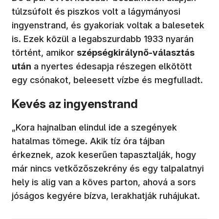
túlzsúfolt és piszkos volt a lágymányosi
ingyenstrand, és gyakoriak voltak a balesetek
is. Ezek közül a legabszurdabb 1933 nyarán
történt, amikor
szépségkirálynő-választás
után
a nyertes édesapja részegen elkötött
egy csónakot, beleesett vízbe és megfulladt.
Kevés az ingyenstrand
„Kora hajnalban elindul ide a szegények
hatalmas tömege. Akik tíz óra tájban
érkeznek, azok keserűen tapasztalják, hogy
már nincs vetkőzőszekrény és egy talpalatnyi
hely is alig van a köves parton, ahová a sors
jóságos kegyére bízva, lerakhatják ruhájukat.