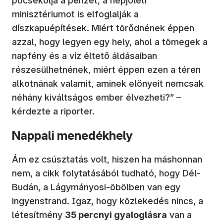
pocsékolja a pénzét, a népjóléti
minisztériumot is elfoglalják a
díszkapuépítések. Miért törődnének éppen
azzal, hogy legyen egy hely, ahol a tömegek a
napfény és a víz éltető áldásaiban
részesülhetnének, miért éppen ezen a téren
alkotnának valamit, aminek előnyeit nemcsak
néhány kiváltságos ember élvezheti?” –
kérdezte a riporter.
Nappali menedékhely
Ám ez csúsztatás volt, hiszen ha máshonnan
nem, a cikk folytatásából tudható, hogy Dél-
Budán, a Lágymányosi-öbölben van egy
ingyenstrand. Igaz, hogy közlekedés nincs, a
létesítmény
35 percnyi gyaloglásra
van a