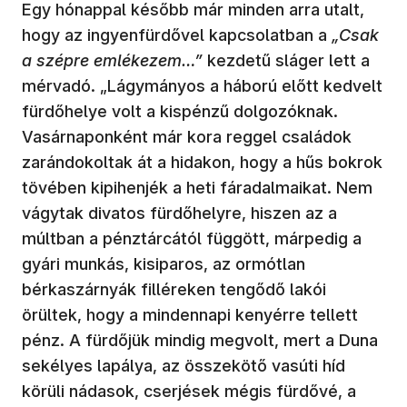
Egy hónappal később már minden arra utalt,
hogy az ingyenfürdővel kapcsolatban a
„Csak
a szépre emlékezem…”
kezdetű sláger lett a
mérvadó. „Lágymányos a háború előtt kedvelt
fürdőhelye volt a kispénzű dolgozóknak.
Vasárnaponként már kora reggel családok
zarándokoltak át a hidakon, hogy a hűs bokrok
tövében kipihenjék a heti fáradalmaikat. Nem
vágytak divatos fürdőhelyre, hiszen az a
múltban a pénztárcától függött, márpedig a
gyári munkás, kisiparos, az ormótlan
bérkaszárnyák filléreken tengődő lakói
örültek, hogy a mindennapi kenyérre tellett
pénz. A fürdőjük mindig megvolt, mert a Duna
sekélyes lapálya, az összekötő vasúti híd
körüli nádasok, cserjések mégis fürdővé, a