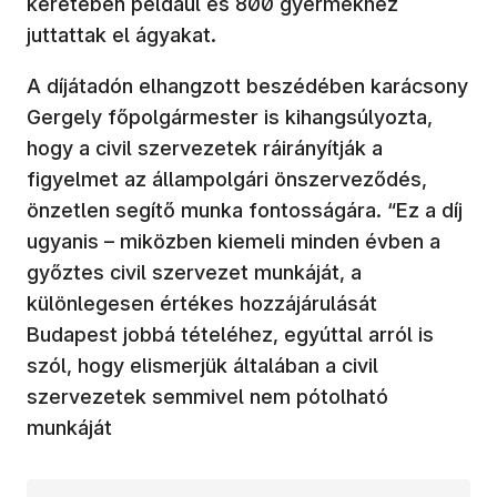
keretében például és 800 gyermekhez
juttattak el ágyakat.
A díjátadón elhangzott beszédében karácsony
Gergely főpolgármester is kihangsúlyozta,
hogy a civil szervezetek ráirányítják a
figyelmet az állampolgári önszerveződés,
önzetlen segítő munka fontosságára. “Ez a díj
ugyanis – miközben kiemeli minden évben a
győztes civil szervezet munkáját, a
különlegesen értékes hozzájárulását
Budapest jobbá tételéhez, egyúttal arról is
szól, hogy elismerjük általában a civil
szervezetek semmivel nem pótolható
munkáját