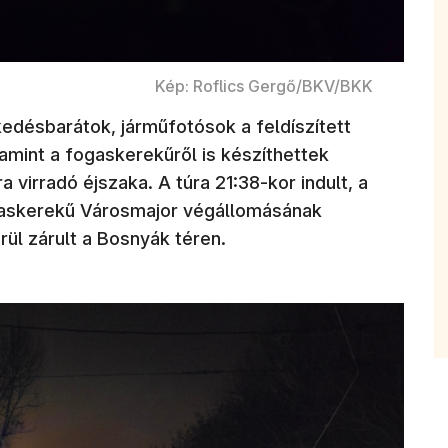
Kép: Roflics Gergő/BKV/BKK
désbarátok, járműfotósok a feldíszített
lamint a fogaskerekűről is készíthettek
virradó éjszaka. A túra 21:38-kor indult, a
gaskerekű Városmajor végállomásának
rül zárult a Bosnyák téren.