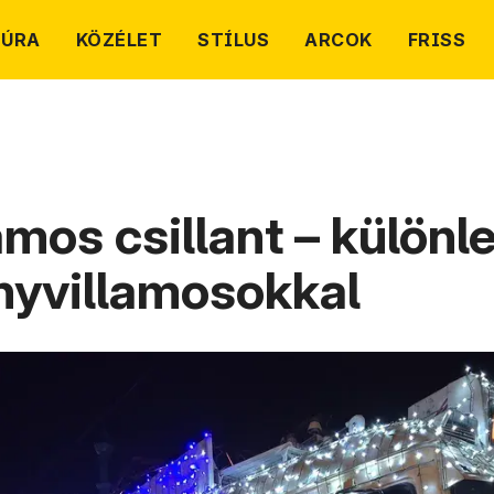
TÚRA
KÖZÉLET
STÍLUS
ARCOK
FRISS
lamos csillant – külön
ényvillamosokkal