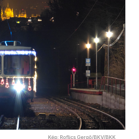
Kép: Roflics Gergő/BKV/BKK