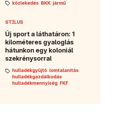
közlekedés
BKK
jármű
STÍLUS
Új sport a láthatáron: 1
kilométeres gyaloglás
hátunkon egy koloniál
szekrénysorral
hulladékgyűjtő
lomtalanítás
hulladékgazdálkodás
hulladékmennyiség
FKF