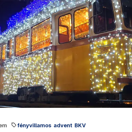
tem
fényvillamos
advent
BKV