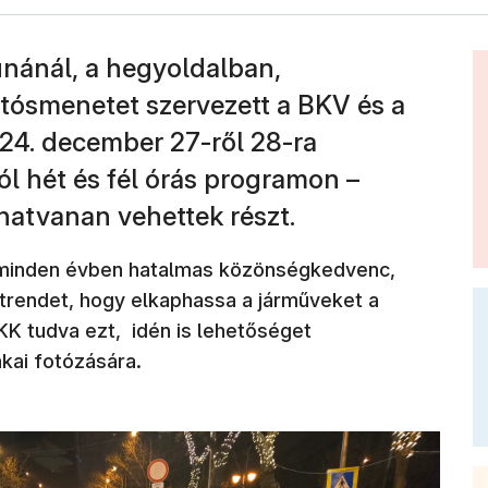
unánál, a hegyoldalban,
tósmenetet szervezett a BKV és a
24. december 27-ről 28-ra
ól hét és fél órás programon –
 hatvanan vehettek részt.
ta minden évben hatalmas közönségkedvenc,
etrendet, hogy elkaphassa a járműveket a
K tudva ezt, idén is lehetőséget
akai fotózására.