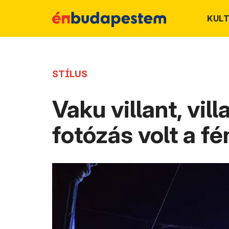
KUL
STÍLUS
Vaku villant, vil
fotózás volt a f