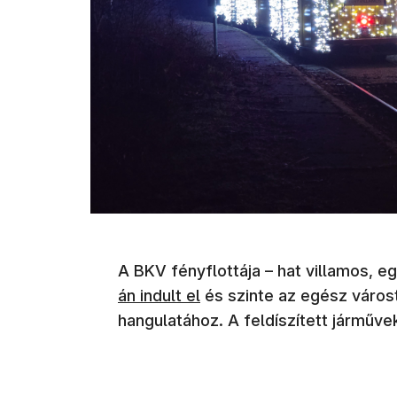
A BKV fényflottája – hat villamos, 
án indult el
és szinte az egész várost
hangulatához. A feldíszített járműve