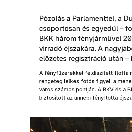
Pózolás a Parlamenttel, a D
csoportosan és egyedül – fo
BKK három fényjárművel 20
virradó éjszakára. A nagyjáb
előzetes regisztráció után –
A fényfüzérekkel feldíszített flot
rengeteg lelkes fotós figyeli a men
város számos pontján. A BKV és a BK
biztosított az ünnepi fényflotta éjsz