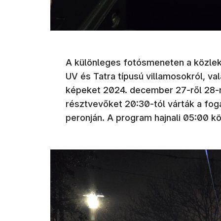
A különleges fotósmeneten a közleke
UV és Tatra típusú villamosokról, va
képeket 2024. december 27-ről 28-ra 
résztvevőket 20:30-tól várták a fo
peronján. A program hajnali 05:00 kö