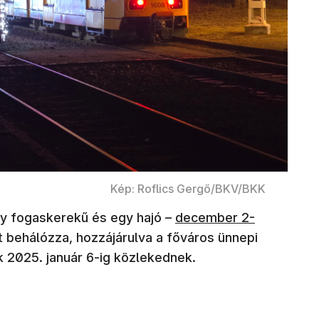
Kép: Roflics Gergő/BKV/BKK
(új ablakban nyílik meg)
egy fogaskerekű és egy hajó –
december 2-
 behálózza, hozzájárulva a főváros ünnepi
k 2025. január 6-ig közlekednek.