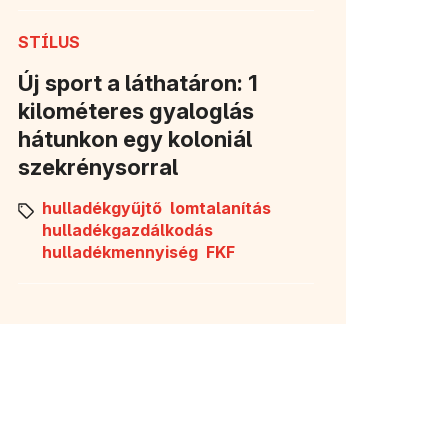
STÍLUS
Új sport a láthatáron: 1
kilométeres gyaloglás
hátunkon egy koloniál
szekrénysorral
hulladékgyűjtő
lomtalanítás
hulladékgazdálkodás
hulladékmennyiség
FKF