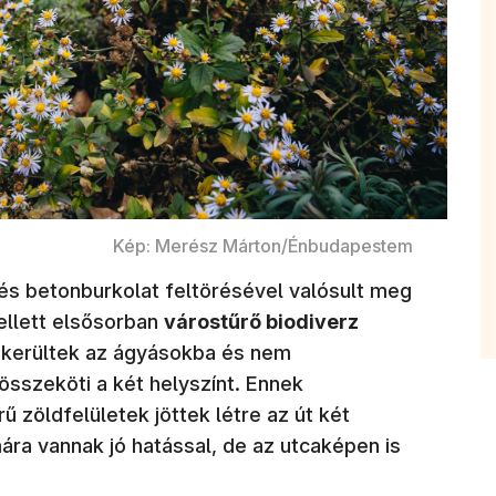
Kép: Merész Márton/Énbudapestem
 és betonburkolat feltörésével valósult meg
ellett elsősorban
várostűrő biodiverz
 kerültek az ágyásokba és nem
összeköti a két helyszínt. Ennek
 zöldfelületek jöttek létre az út két
ára vannak jó hatással, de az utcaképen is