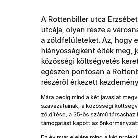
A Rottenbiller utca Erzsébe
utcája, olyan része a városn
a zöldfelületeket. Az, hogy 
hiányosságként élték meg, jó
közösségi költségvetés kere
egészen pontosan a Rottenbi
részéről érkezett kezdemény
Mára pedig mind a két javaslat megv
szavazatainak, a közösségi költségve
zöldítése, a 35-ös számú társasház
támogatást kapott az önkormányzatt
Ez év nyár elejére mind a két projekt