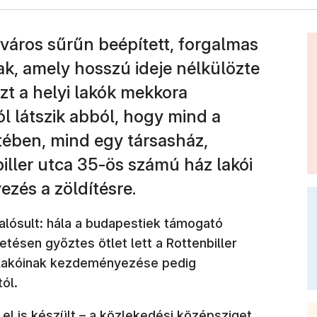
tváros sűrűn beépített, forgalmas
ak, amely hosszú ideje nélkülözte
ezt a helyi lakók mekkora
l látszik abból, hogy mind a
tében, mind egy társasház,
ller utca 35-ös számú ház lakói
ezés a zöldítésre.
alósult: hála a budapestiek támogató
tésen győztes ötlet lett a Rottenbiller
 lakóinak kezdeményezése pedig
ól.
 el is készült – a közlekedési középsziget