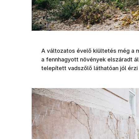
A változatos évelő kiültetés még a 
a fennhagyott növények elszáradt áll
telepített vadszőlő láthatóan jól ér