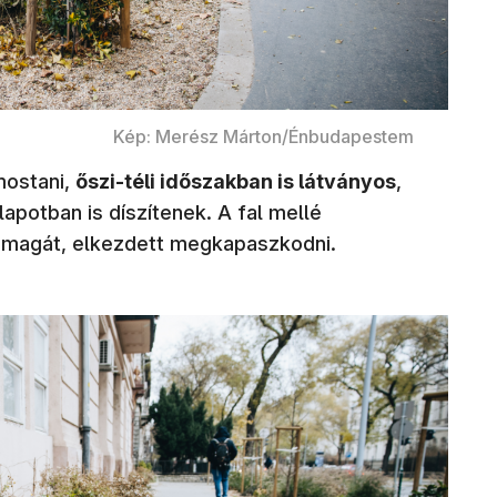
Kép: Merész Márton/Énbudapestem
mostani,
őszi-téli időszakban is látványos
,
apotban is díszítenek. A fal mellé
zi magát, elkezdett megkapaszkodni.