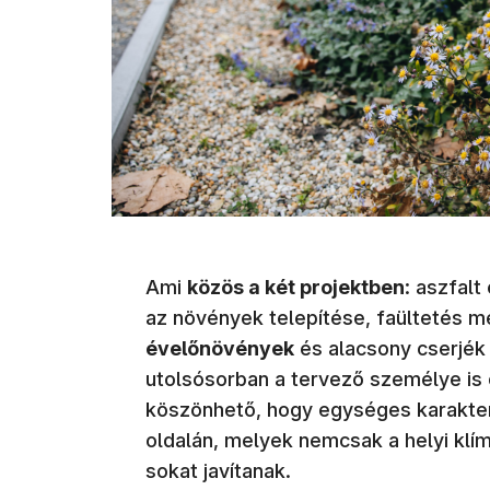
Ami
közös a két projektben
: aszfalt
az növények telepítése, faültetés m
évelőnövények
és alacsony cserjék
utolsósorban a tervező személye is 
köszönhető, hogy egységes karakterű
oldalán, melyek nemcsak a helyi klím
sokat javítanak.