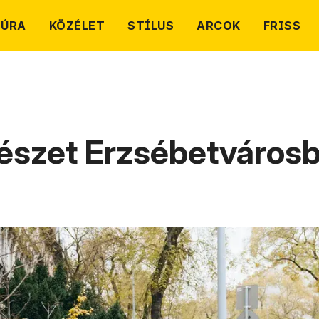
TÚRA
KÖZÉLET
STÍLUS
ARCOK
FRISS
észet Erzsébetvárosba