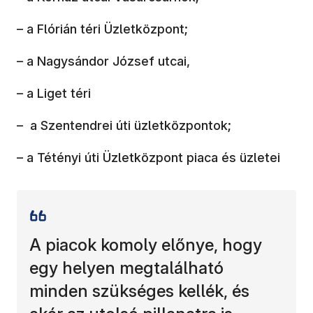
– a Flórián téri Üzletközpont;
– a Nagysándor József utcai,
– a Liget téri
– a Szentendrei úti üzletközpontok;
– a Tétényi úti Üzletközpont piaca és üzletei
A piacok komoly előnye, hogy
egy helyen megtalálható
minden szükséges kellék, és