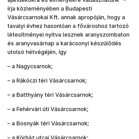
írja közleményében a Budapesti
Vásárcsarnokai Kft. annak apropóján, hogy a
tavalyi évhez hasonlóan a fővároshoz tartozó
létesítményei nyitva lesznek aranyszombaton
és aranyvasárnap a karácsonyi készülődés
utolsó hétvégéjén, így
– a Nagycsarnok;
– a Rákóczi téri Vásárcsarnok;
– a Batthyány téri Vásárcsarnok;
– a Fehérvári úti Vásárcsarnok;
– a Bosnyák téri Vásárcsarnok;
– a Kórház utcai Vásárcsarnok;