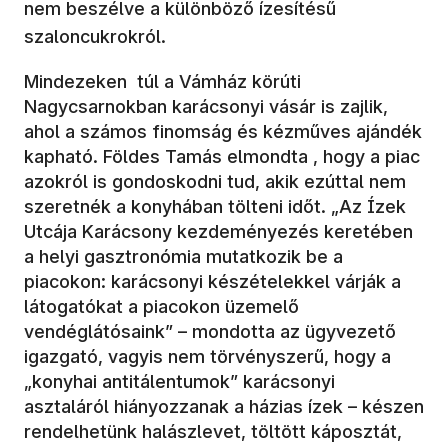
nem beszélve a különböző ízesítésű
szaloncukrokról.
Mindezeken túl a Vámház körúti
Nagycsarnokban karácsonyi vásár is zajlik,
ahol a számos finomság és kézműves ajándék
kapható. Földes Tamás elmondta , hogy a piac
azokról is gondoskodni tud, akik ezúttal nem
szeretnék a konyhában tölteni időt. „Az Ízek
Utcája Karácsony kezdeményezés keretében
a helyi gasztronómia mutatkozik be a
piacokon: karácsonyi készételekkel várják a
látogatókat a piacokon üzemelő
vendéglátósaink” – mondotta az ügyvezető
igazgató, vagyis nem törvényszerű, hogy a
„konyhai antitálentumok” karácsonyi
asztaláról hiányozzanak a házias ízek – készen
rendelhetünk halászlevet, töltött káposztát,