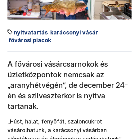
nyitvatartás
karácsonyi vásár
fővárosi piacok
A fővárosi vásárcsarnokok és
üzletközpontok nemcsak az
„aranyhétvégén”, de december 24-
én és szilveszterkor is nyitva
tartanak.
„Húst, halat, fenyőfát, szaloncukrot
vásárolhatunk, a karácsonyi vásárban
ajándékokra és élményekre vadászhatunk” –