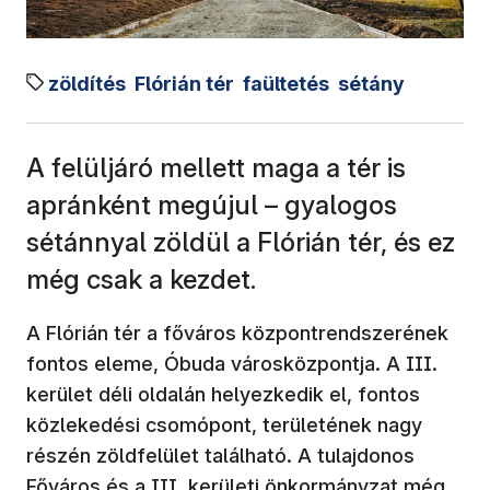
zöldítés
Flórián tér
faültetés
sétány
A felüljáró mellett maga a tér is
apránként megújul – gyalogos
sétánnyal zöldül a Flórián tér, és ez
még csak a kezdet.
A Flórián tér a főváros központrendszerének
fontos eleme, Óbuda városközpontja. A III.
kerület déli oldalán helyezkedik el, fontos
közlekedési csomópont, területének nagy
részén zöldfelület található. A tulajdonos
Főváros és a III. kerületi önkormányzat még