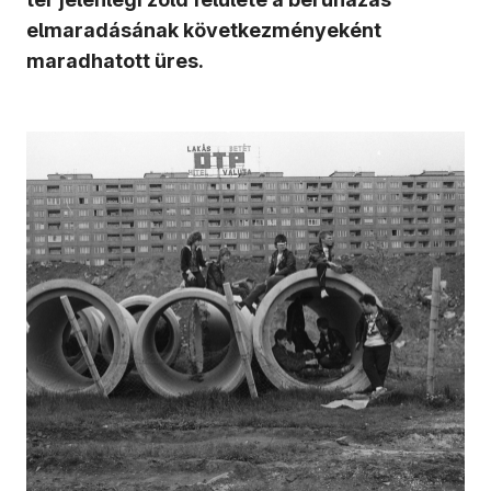
elmaradásának következményeként
maradhatott üres.