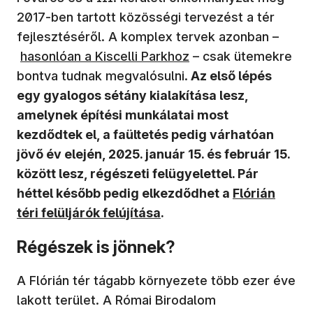
2017-ben tartott közösségi tervezést a tér
fejlesztéséről. A komplex tervek azonban –
hasonlóan a Kiscelli Parkhoz
– csak ütemekre
bontva tudnak megvalósulni.
Az első lépés
egy gyalogos sétány kialakítása lesz,
amelynek építési munkálatai most
kezdődtek el, a faültetés pedig várhatóan
jövő év elején, 2025. január 15. és február 15.
között lesz, régészeti felügyelettel. Pár
(új ablakban 
héttel később pedig elkezdődhet a
Flórián
téri felüljárók felújítása
.
Régészek is jönnek?
A Flórián tér tágabb környezete több ezer éve
lakott terület. A Római Birodalom