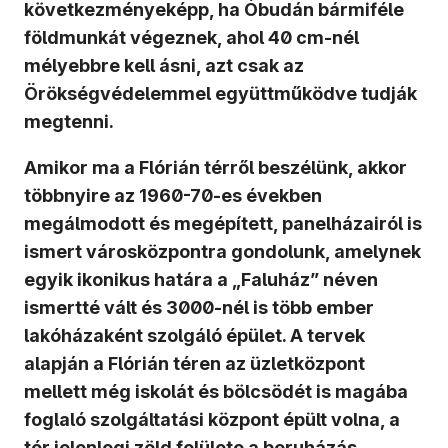
következményeképp, ha Óbudán bármiféle
földmunkát végeznek, ahol 40 cm-nél
mélyebbre kell ásni, azt csak az
Örökségvédelemmel együttműködve tudják
megtenni.
Amikor ma a Flórián térről beszélünk, akkor
többnyire az 1960-70-es években
megálmodott és megépített, panelházairól is
ismert városközpontra gondolunk, amelynek
egyik ikonikus határa a „Faluház” néven
ismertté vált és 3000-nél is több ember
lakóházaként szolgáló épület. A tervek
alapján a Flórián téren az üzletközpont
mellett még iskolát és bölcsödét is magába
foglaló szolgáltatási központ épült volna, a
tér jelenlegi zöld felülete a beruházás