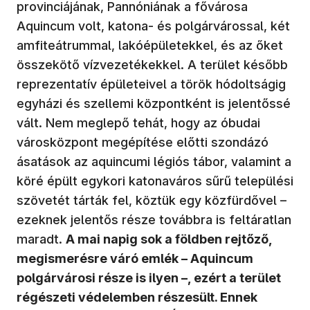
provinciájának, Pannóniának a fővárosa
Aquincum volt, katona- és polgárvárossal, két
amfiteátrummal, lakóépületekkel, és az őket
összekötő vízvezetékekkel. A terület később
reprezentatív épületeivel a török hódoltságig
egyházi és szellemi központként is jelentőssé
vált. Nem meglepő tehát, hogy az óbudai
városközpont megépítése előtti szondázó
ásatások az aquincumi légiós tábor, valamint a
köré épült egykori katonaváros sűrű települési
szövetét tárták fel, köztük egy közfürdővel –
ezeknek jelentős része továbbra is feltáratlan
maradt.
A mai napig sok a földben rejtőző,
megismerésre váró emlék – Aquincum
polgárvárosi része is ilyen –, ezért a terület
régészeti védelemben részesült. Ennek