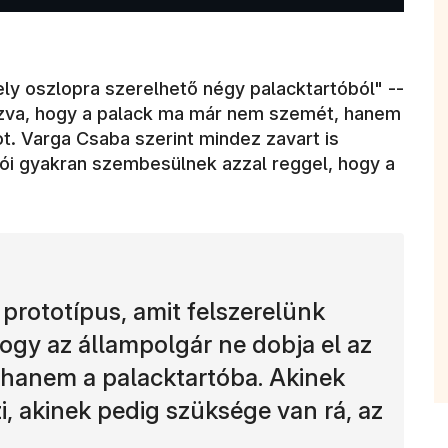
ely oszlopra szerelhető négy palacktartóból" --
yozva, hogy a palack ma már nem szemét, hanem
ot. Varga Csaba szerint mindez zavart is
kói gyakran szembesülnek azzal reggel, hogy a
 prototípus, amit felszerelünk
gy az állampolgár ne dobja el az
 hanem a palacktartóba. Akinek
zi, akinek pedig szüksége van rá, az