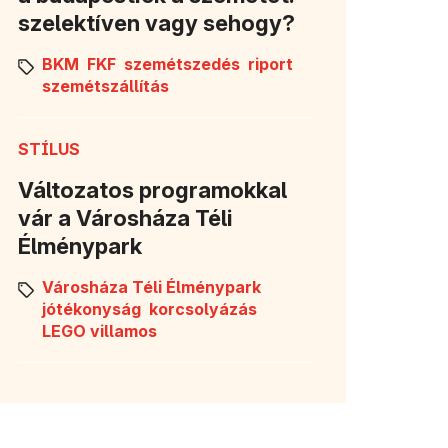
szelektíven vagy sehogy?
BKM
FKF
szemétszedés
riport
szemétszállítás
STÍLUS
Változatos programokkal
vár a Városháza Téli
Élménypark
Városháza Téli Élménypark
jótékonyság
korcsolyázás
LEGO villamos