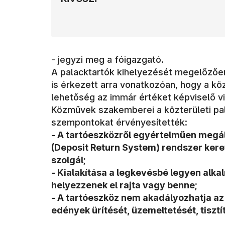
- jegyzi meg a fóigazgató.
A palacktartók kihelyezését megelőzően
is érkezett arra vonatkozóan, hogy a köz
lehetőség az immár értéket képviselő v
Közművek szakemberei a közterületi pal
szempontokat érvényesítették:
- A tartóeszközről egyértelműen megál
(Deposit Return System) rendszer kere
szolgál;
- Kialakítása a legkevésbé legyen alk
helyezzenek el rajta vagy benne;
- A tartóeszköz nem akadályozhatja az
edények ürítését, üzemeltetését, tisztít