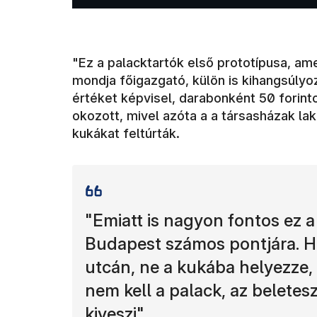
"Ez a palacktartók első prototípusa, am
mondja főigazgató, külön is kihangsúl
értéket képvisel, darabonként 50 forint
okozott, mivel azóta a a társasházak la
kukákat feltúrták.
"Emiatt is nagyon fontos ez a
Budapest számos pontjára. Ho
utcán, ne a kukába helyezze,
nem kell a palack, az beletes
kiveszi"