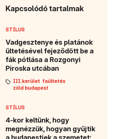
Kapcsolódó tartalmak
STÍLUS
Vadgesztenye és platánok
ültetésével fejeződött be a
fák pótlása a Rozgonyi
Piroska utcában
III.kerület
faültetés
zöld budapest
STÍLUS
4-kor keltünk, hogy
megnézzük, hogyan gyűjtik
a budapestiek a szemetet: