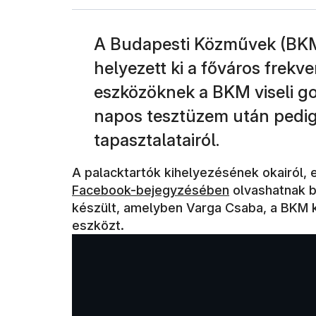
A Budapesti Közművek (BKM)
helyezett ki a főváros frekve
eszközöknek a BKM viseli gon
napos tesztüzem után pedig 
tapasztalatairól.
A palacktartók kihelyezésének okairól,
Facebook-bejegyzésében
olvashatnak b
készült, amelyben Varga Csaba, a BKM k
eszközt.