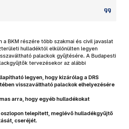
 a BKM részére több szakmai és civil javaslat
területi hulladéktól elkülönülten legyen
isszaváltható palackok gyűjtésére. A Budapesti
ackgyűjtők tervezésekor az alábbi
lapítható legyen, hogy kizárólag a DRS
tében visszaváltható palackok elhelyezésére
almas arra, hogy egyéb hulladékokat
 oszlopon telepített, meglévő hulladékgyűjtő
ását, cseréjét.