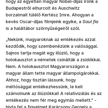
hogy az egyetlen magyar Nobel-díjas írónk a
Budapestről elhurcolt és Auschwitz
borzalmait túlélő Kertész Imre. Ahogyan a
kevés Oscar-díjas filmjeink egyike, a
Saul fia
is a haláltábor szörnyűségeiről szól.
„Nekünk, magyaroknak az emlékezés azzal
kezdődik, hogy szembenézünk a valósággal.
Sajnos tartja magát egy illúzió, hogy a
holokausztot a németek csinálták a zsidókkal.
Nem. A holokausztot Magyarországon a
magyar állam tette magyar állampolgárokkal.
Ahhoz, hogy tisztán lássunk, hogy
méltósággal emlékezhessünk, le kell
számolnunk az illúziókkal! A relativizálás és az
emlékezés nem fér meg egymás mellett." -
hívta fel a figyelmet Karácsony Gergely a