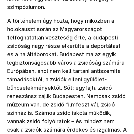
szimpóziumon.
A történelem úgy hozta, hogy miközben a
holokauszt során az Magyarországot
felfoghatatlan veszteség érte, a budapesti
zsidóság nagy része elkerülte a deportálást
és a haláltáborokat. Budapest ma az egyik
legbiztonságosabb város a zsidóság számára
Európában, ahol nem kell tartani antiszemita
támadásoktól, a zsidók elleni gyűlölet-
bűncselekményektől. Sőt: egyfajta zsidó
reneszánsz zajlik Budapesten. Nemcsak zsidó
múzeum van, de zsidó filmfesztivál, zsidó
színház is. Számos zsidó iskola működik,
vannak zsidó folyóiratok – és mindez nem
csak a zsidók számára érdekes és izgalmas. A