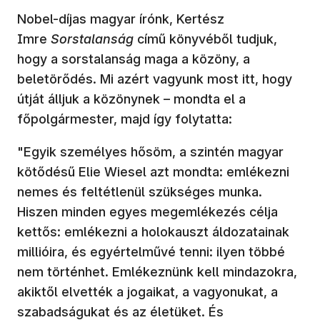
Nobel-díjas magyar írónk, Kertész
Imre
Sorstalanság
című könyvéből tudjuk,
hogy a sorstalanság maga a közöny, a
beletörődés. Mi azért vagyunk most itt, hogy
útját álljuk a közönynek – mondta el a
főpolgármester, majd így folytatta:
"Egyik személyes hősöm, a szintén magyar
kötődésű Elie Wiesel azt mondta: emlékezni
nemes és feltétlenül szükséges munka.
Hiszen minden egyes megemlékezés célja
kettős: emlékezni a holokauszt áldozatainak
millióira, és egyértelművé tenni: ilyen többé
nem történhet. Emlékeznünk kell mindazokra,
akiktől elvették a jogaikat, a vagyonukat, a
szabadságukat és az életüket. És