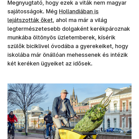
Megnyugtató, hogy ezek a viták nem magyar
sajátosságok. Még
Hollandiában is
lejátszották őket
, ahol ma már a világ
legtermészetesebb dolgaként kerékpároznak
munkába öltönyös üzletemberek, kísérik
szülők biciklivel óvodába a gyerekeiket, hogy
iskolába már önállóan mehessenek és intézik
két keréken ügyeiket az idősek.