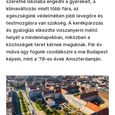
szeretné iskolába engedni a gyerekeit, a
klímaváltozás miatt több fára, az
egészségünk védelmében jobb levegőre és
testmozgásra van szükség. A kerékpározás
és gyaloglás elkezdte visszanyerni méltó
helyét a mindennapokban, miközben a
közösségek teret kérnek maguknak. Pár év
múlva úgy fogunk csodálkozni a mai Budapest
képein, mint a ’70-es évek Amszterdamján.