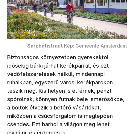
Sarphatistraat
Kép: Gemeente Amsterdam
Biztonságos környezetben gyerekektől
idősekig bárki járhat kerékpárral, és ezt
védőfelszerelések nélkül, mindennapi
ruháikban, egyszerű városi kerékpárokon
teszik meg. Kis helyen is elférnek, pénzt
spórolnak, könnyen futnak bele ismerősökbe,
a boltok élvezik a betérő vásárlókat,
miközben a csúcsforgalom is meglepően
csendes. Ezt bárhol a világon meg lehet
csinálni, és érdemes is.