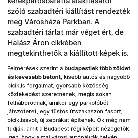
kerékpárosbaráttá alakításáról
szóló szabadtéri kiállítást rendezték
meg Városháza Parkban. A
szabadtéri tárlat már véget ért, de
Halász Áron cikkében
megtekinthetők a kiállított képek is.
Felmérések szerint a
budapestiek több zöldet
és kevesebb betont
, kisebb autós és nagyobb
biciklis forgalmat, gyorsabb közösségi
közlekedést szeretnének, mégis sokan
felháborodnak, amikor egy parkolóból
játszóteret, egy füstös útszakaszon fasort,
biciklisávot, új zebrákat építenek. Ők még nem
tudják, amit a Budapest régi képeit nézegetők
igen, hogy a mai városi autópályák helyén