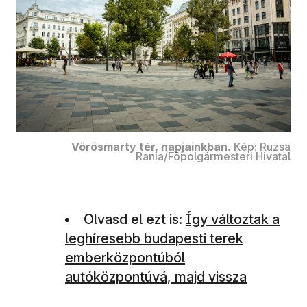
Vörösmarty tér, napjainkban.
Kép: Ruzsa
Rania/Főpolgármesteri Hivatal
Olvasd el ezt is:
Így változtak a
leghíresebb budapesti terek
emberközpontúból
autóközpontúvá, majd vissza