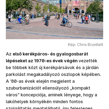
Kép: Chris Bruntlett
Az
első kerékpáros- és gyalogosbarát
lépéseket az 1970-es évek végén
vezették
be többek közt új kerékpársávok és a járdán
parkolást megakadályozó oszlopok képében.
A ’80-as évek elején megjelent a
szuburbanizációt ellensúlyozó „kompakt
város” koncepciója, aminek lényege, hogy a
lakóhelyek környékén minden fontos
szolgáltatás megtalálható, így felesleges