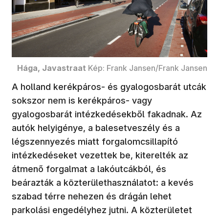
Hága, Javastraat
Kép: Frank Jansen/Frank Jansen
A holland kerékpáros- és gyalogosbarát utcák
sokszor nem is kerékpáros- vagy
gyalogosbarát intézkedésekből fakadnak. Az
autók helyigénye, a balesetveszély és a
légszennyezés miatt forgalomcsillapító
intézkedéseket vezettek be, kiterelték az
átmenő forgalmat a lakóutcákból, és
beárazták a közterülethasználatot: a kevés
szabad térre nehezen és drágán lehet
parkolási engedélyhez jutni. A közterületet