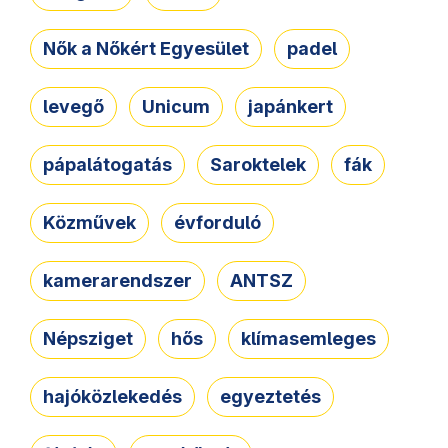
Nők a Nőkért Egyesület
padel
levegő
Unicum
japánkert
pápalátogatás
Saroktelek
fák
Közművek
évforduló
kamerarendszer
ANTSZ
Népsziget
hős
klímasemleges
hajóközlekedés
egyeztetés