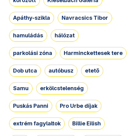
körözött
Kieselbach Galéria
Apáthy-szikla
Navracsics Tibor
hamuládás
hálózat
parkolási zóna
Harminckettesek tere
Dob utca
autóbusz
etető
Samu
erkölcstelenség
Puskás Panni
Pro Urbe díjak
extrém fagylaltok
Billie Eilish