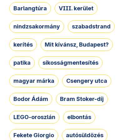
Barlangtúra
VIII. kerület
nindzsakormány
szabadstrand
kerítés
Mit kívánsz, Budapest?
patika
síkosságmentesítés
magyar márka
Csengery utca
Bodor Ádám
Bram Stoker-díj
LEGO-oroszlán
elbontás
Fekete Giorgio
autósüldözés