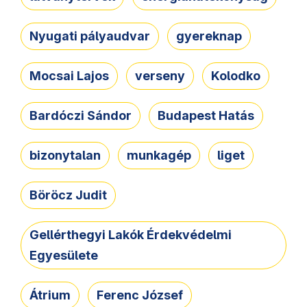
Nyugati pályaudvar
gyereknap
Mocsai Lajos
verseny
Kolodko
Bardóczi Sándor
Budapest Hatás
bizonytalan
munkagép
liget
Böröcz Judit
Gellérthegyi Lakók Érdekvédelmi
Egyesülete
Átrium
Ferenc József