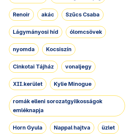
Renoir
akác
Szűcs Csaba
Lágymányosi híd
ólomcsövek
nyomda
Kocsiszín
Cinkotai Tájház
vonaljegy
XII.kerület
Kylie Minogue
romák elleni sorozatgyilkosságok
emléknapja
Horn Gyula
Nappal hajtva
üzlet