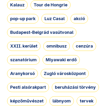
Kalauz
Tour de Hongrie
pop-up park
Luz Casal
akció
Budapest-Belgrád vasútvonal
XXII. kerület
omnibusz
cenzúra
szanatórium
Miyawaki erdő
Aranykorsó
Zugló városközpont
Pesti alsórakpart
beruházási törvény
képzőművészet
lábnyom
tervek