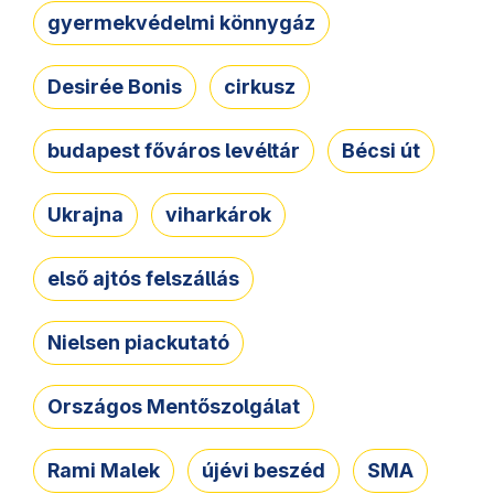
gyermekvédelmi könnygáz
Desirée Bonis
cirkusz
budapest főváros levéltár
Bécsi út
Ukrajna
viharkárok
első ajtós felszállás
Nielsen piackutató
Országos Mentőszolgálat
Rami Malek
újévi beszéd
SMA