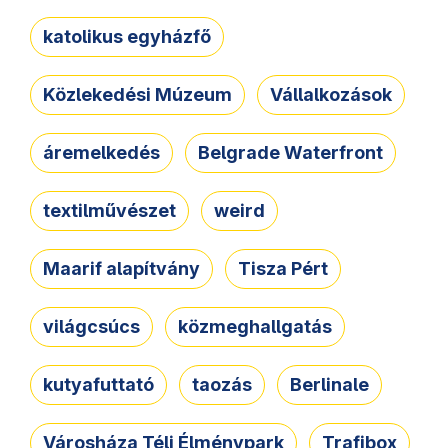
katolikus egyházfő
Közlekedési Múzeum
Vállalkozások
áremelkedés
Belgrade Waterfront
textilművészet
weird
Maarif alapítvány
Tisza Pért
világcsúcs
közmeghallgatás
kutyafuttató
taozás
Berlinale
Városháza Téli Élménypark
Trafibox