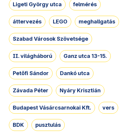
Ligeti György utca
felmérés
áttervezés
LEGO
meghallgatás
Szabad Városok Szövetsége
II. világháború
Ganz utca 13-15.
Petőfi Sándor
Dankó utca
Závada Péter
Nyáry Krisztián
Budapest Vásárcsarnokai Kft.
vers
BDK
pusztulás