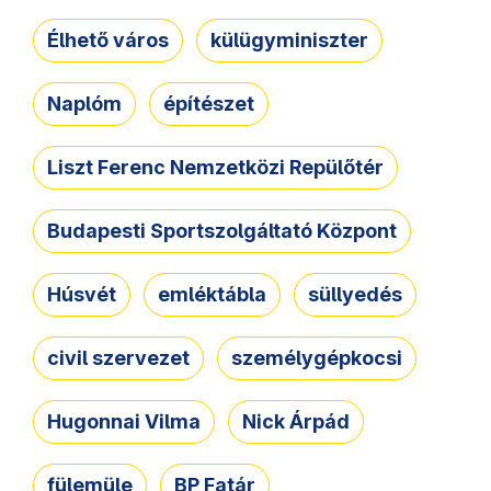
Élhető város
külügyminiszter
Naplóm
építészet
Liszt Ferenc Nemzetközi Repülőtér
Budapesti Sportszolgáltató Központ
Húsvét
emléktábla
süllyedés
civil szervezet
személygépkocsi
Hugonnai Vilma
Nick Árpád
fülemüle
BP Fatár