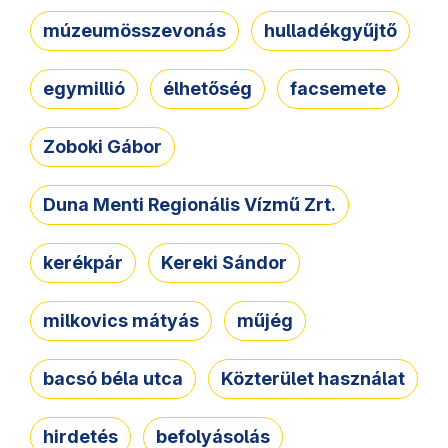
múzeumösszevonás
hulladékgyűjtő
egymillió
élhetőség
facsemete
Zoboki Gábor
Duna Menti Regionális Vízmű Zrt.
kerékpár
Kereki Sándor
milkovics mátyás
műjég
bacsó béla utca
Közterület használat
hirdetés
befolyásolás