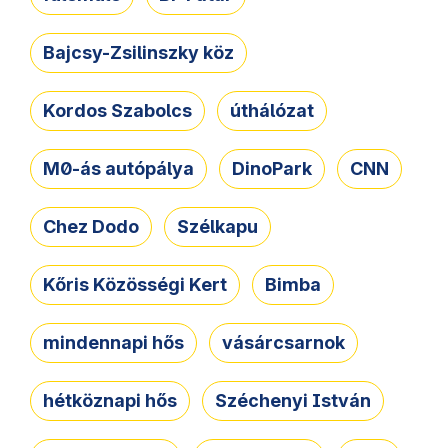
Bajcsy-Zsilinszky köz
Kordos Szabolcs
úthálózat
M0-ás autópálya
DinoPark
CNN
Chez Dodo
Szélkapu
Kőris Közösségi Kert
Bimba
mindennapi hős
vásárcsarnok
hétköznapi hős
Széchenyi István