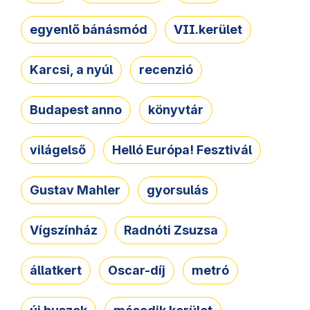
egyenlő bánásmód
VII.kerület
Karcsi, a nyúl
recenzió
Budapest anno
könyvtár
világelső
Helló Európa! Fesztivál
Gustav Mahler
gyorsulás
Vígszínház
Radnóti Zsuzsa
állatkert
Oscar-díj
metró