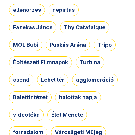
ellenőrzés
népirtás
Fazekas János
Thy Catafalque
MOL Bubi
Puskás Aréna
Tripo
Építészeti Filmnapok
Turbina
csend
Lehel tér
agglomeráció
Balettintézet
halottak napja
videotéka
Élet Menete
forradalom
Városligeti Műjég