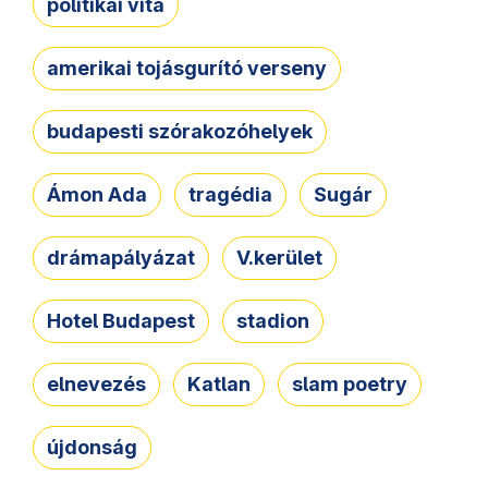
politikai vita
amerikai tojásgurító verseny
budapesti szórakozóhelyek
Ámon Ada
tragédia
Sugár
drámapályázat
V.kerület
Hotel Budapest
stadion
elnevezés
Katlan
slam poetry
újdonság