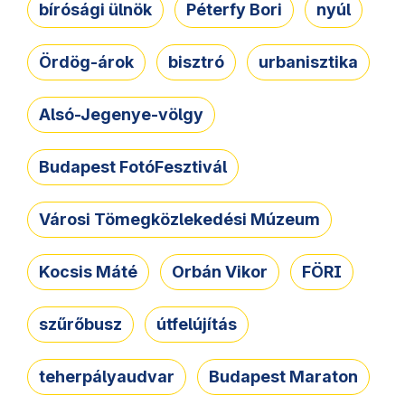
bírósági ülnök
Péterfy Bori
nyúl
Ördög-árok
bisztró
urbanisztika
Alsó-Jegenye-völgy
Budapest FotóFesztivál
Városi Tömegközlekedési Múzeum
Kocsis Máté
Orbán Vikor
FÖRI
szűrőbusz
útfelújítás
teherpályaudvar
Budapest Maraton