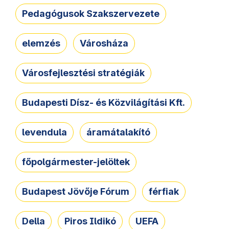
Pedagógusok Szakszervezete
elemzés
Városháza
Városfejlesztési stratégiák
Budapesti Dísz- és Közvilágítási Kft.
levendula
áramátalakító
főpolgármester-jelöltek
Budapest Jövője Fórum
férfiak
Della
Piros Ildikó
UEFA