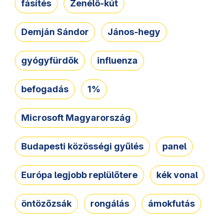
fásítés
Zenélő-kút
Demján Sándor
János-hegy
gyógyfürdők
influenza
befogadás
1%
Microsoft Magyarország
Budapesti közösségi gyűlés
panel
Európa legjobb replülőtere
kék vonal
öntözőzsák
rongálás
ámokfutás