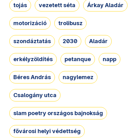
tojás
vezetett séta
Árkay Aladár
motorizáció
trolibusz
szondáztatás
2030
Aladár
erkélyzöldítés
petanque
napp
Béres András
nagylemez
Csalogány utca
slam poetry országos bajnokság
fővárosi helyi védettség