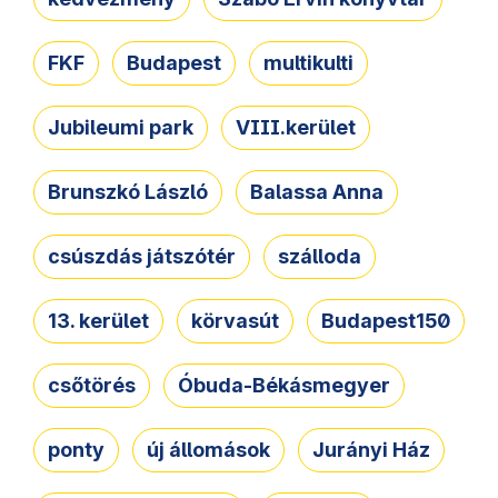
FKF
Budapest
multikulti
Jubileumi park
VIII.kerület
Brunszkó László
Balassa Anna
csúszdás játszótér
szálloda
13. kerület
körvasút
Budapest150
csőtörés
Óbuda-Békásmegyer
ponty
új állomások
Jurányi Ház