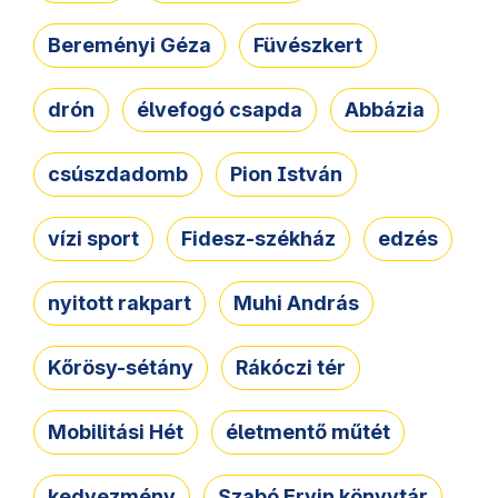
Bereményi Géza
Füvészkert
drón
élvefogó csapda
Abbázia
csúszdadomb
Pion István
vízi sport
Fidesz-székház
edzés
nyitott rakpart
Muhi András
Kőrösy-sétány
Rákóczi tér
Mobilitási Hét
életmentő műtét
kedvezmény
Szabó Ervin könyvtár