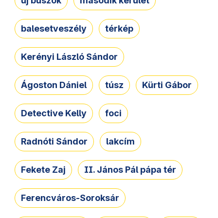
új buszok
második kerület
balesetveszély
térkép
Kerényi László Sándor
Ágoston Dániel
túsz
Kürti Gábor
Detective Kelly
foci
Radnóti Sándor
lakcím
Fekete Zaj
II. János Pál pápa tér
Ferencváros-Soroksár