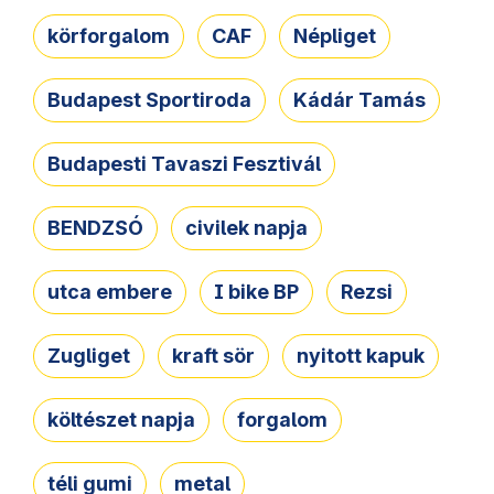
körforgalom
CAF
Népliget
Budapest Sportiroda
Kádár Tamás
Budapesti Tavaszi Fesztivál
BENDZSÓ
civilek napja
utca embere
I bike BP
Rezsi
Zugliget
kraft sör
nyitott kapuk
költészet napja
forgalom
téli gumi
metal