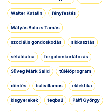
Walter Katalin
fényfestés
Mátyás Balázs Tamás
szociális gondoskodás
sikkasztás
sétálóutca
forgalomkorlátozás
Süveg Márk Saiid
túlélőprogram
döntés
bulivillamos
eklektika
kisgyerekek
teqball
Pálfi György