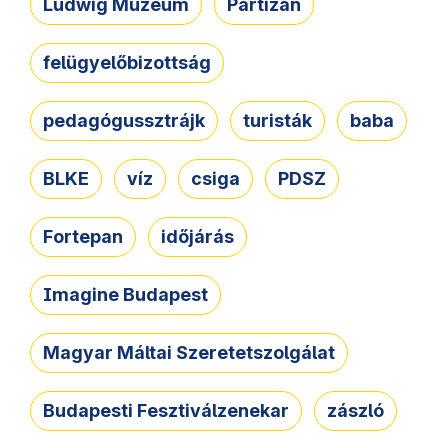
Ludwig Múzeum
Partizán
felügyelőbizottság
pedagógussztrájk
turisták
baba
BLKE
víz
csiga
PDSZ
Fortepan
időjárás
Imagine Budapest
Magyar Máltai Szeretetszolgálat
Budapesti Fesztiválzenekar
zászló