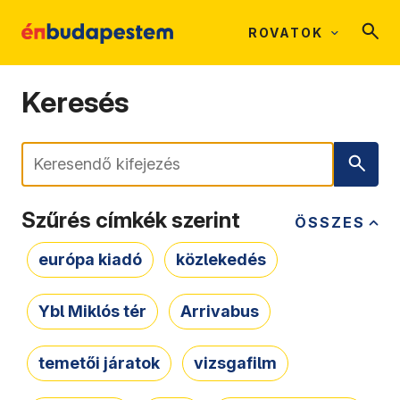
ROVATOK
Keresés
Keresés
Szűrés címkék szerint
ÖSSZES
európa kiadó
közlekedés
Ybl Miklós tér
Arrivabus
temetői járatok
vizsgafilm