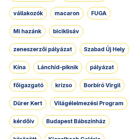
vállakozók
macaron
FUGA
Mi hazánk
biciklisáv
zeneszerzői pályázat
Szabad Új Hely
Kína
Lánchíd-piknik
pályázat
főigazgató
krizso
Borbíró Virgil
Dürer Kert
Világélelmezési Program
kérdőív
Budapest Bábszínház