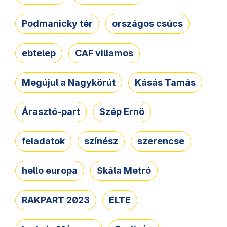
Podmanicky tér
országos csúcs
ebtelep
CAF villamos
Megújul a Nagykörút
Kásás Tamás
Árasztó-part
Szép Ernő
feladatok
színész
szerencse
hello europa
Skála Metró
RAKPART 2023
ELTE