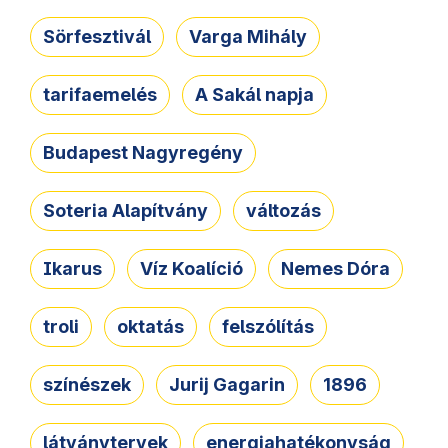
Sörfesztivál
Varga Mihály
tarifaemelés
A Sakál napja
Budapest Nagyregény
Soteria Alapítvány
változás
Ikarus
Víz Koalíció
Nemes Dóra
troli
oktatás
felszólítás
színészek
Jurij Gagarin
1896
látványtervek
energiahatékonyság