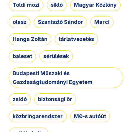
Toldi mozi
sikló
Magyar Közlöny
olasz
Szaniszló Sándor
Marci
Hanga Zoltán
tárlatvezetés
baleset
sérülések
Budapesti Műszaki és
Gazdaságtudományi Egyetem
zsidó
biztonsági őr
közbringarendszer
M0-s autóút