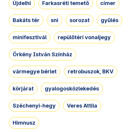
Újdelhi
Farkasréti temető
címer
Bakáts tér
sni
sorozat
gyűlés
minifesztivál
repülőtéri vonaljegy
Örkény István Színház
vármegye bérlet
retrobuszok, BKV
körjárat
gyalogosközlekedés
Széchenyi-hegy
Veres Attila
Himnusz