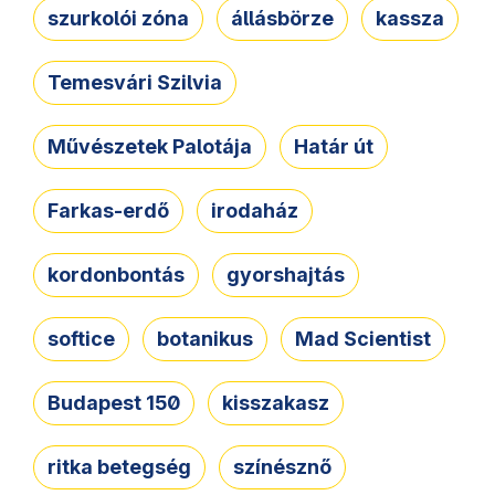
szurkolói zóna
állásbörze
kassza
Temesvári Szilvia
Művészetek Palotája
Határ út
Farkas-erdő
irodaház
kordonbontás
gyorshajtás
softice
botanikus
Mad Scientist
Budapest 150
kisszakasz
ritka betegség
színésznő