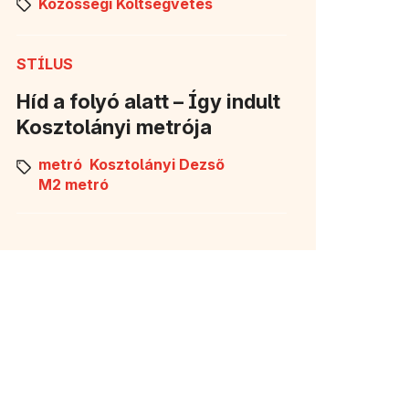
Közösségi Költségvetés
STÍLUS
Híd a folyó alatt – Így indult
Kosztolányi metrója
metró
Kosztolányi Dezső
M2 metró