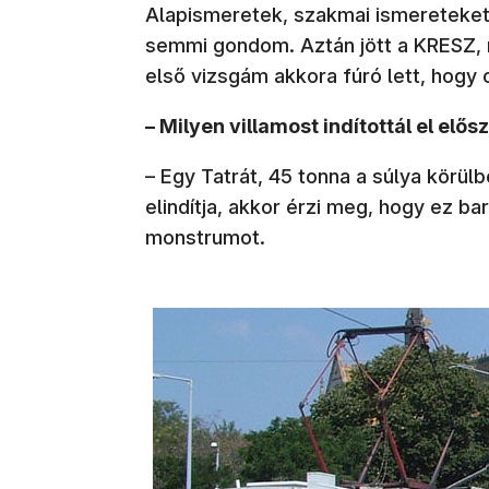
Alapismeretek, szakmai ismereteket,
semmi gondom. Aztán jött a KRESZ, 
első vizsgám akkora fúró lett, hogy
– Milyen villamost indítottál el elős
– Egy Tatrát, 45 tonna a súlya körül
elindítja, akkor érzi meg, hogy ez ba
monstrumot.