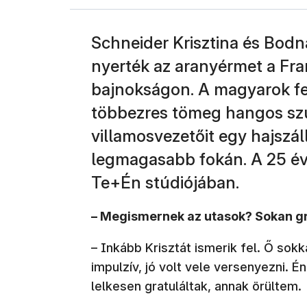
Schneider Krisztina és Bodn
nyerték az aranyérmet a Fr
bajnokságon. A magyarok felk
többezres tömeg hangos szu
villamosvezetőit egy hajszá
legmagasabb fokán. A 25 év
Te+Én stúdiójában.
– Megismernek az utasok? Sokan gr
– Inkább Krisztát ismerik fel. Ő sok
impulzív, jó volt vele versenyezni. 
lelkesen gratuláltak, annak örültem.