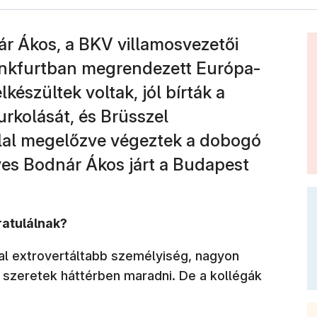
ár Ákos, a BKV villamosvezetői
ankfurtban megrendezett Európa-
észültek voltak, jól bírták a
rkolását, és Brüsszel
llal megelőzve végeztek a dobogó
es Bodnár Ákos járt a Budapest
atulálnak?
kal extrovertáltabb személyiség, nagyon
Én szeretek háttérben maradni. De a kollégák