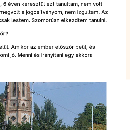
 6 éven keresztül ezt tanultam, nem volt
megvolt a jogosítványom, nem izgultam. Az
 csak lestem. Szomorúan elkezdtem tanulni.
zör?
belül. Amikor az ember először beül, és
romi jó. Menni és irányítani egy ekkora