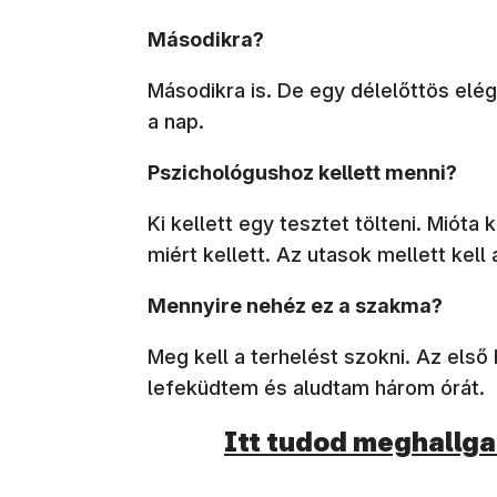
Másodikra?
Másodikra is. De egy délelőttös elég
a nap.
Pszichológushoz kellett menni?
Ki kellett egy tesztet tölteni. Miót
miért kellett. Az utasok mellett kell 
Mennyire nehéz ez a szakma?
Meg kell a terhelést szokni. Az el
lefeküdtem és aludtam három órát.
Itt tudod meghallgat