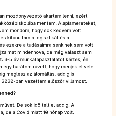
an mozdonyvezető akartam lenni, ezért
szakközépiskolába mentem. Alapismereteket,
. Nem mondom, hogy sok kedvem volt
s kitanultam a logisztikát és a
d és ezekre a tudásaimra senkinek sem volt
ajzaimat mindenhova, de még választ sem
t. 3-5 év munkatapasztalatot kértek, én
 egy barátom rávett, hogy menjek el vele
íg meglesz az álomállás, addig is
i. 2020-ban vezettem először villamost.
benned?
művet. De sok idő telt el addig. A
a, de a Covid miatt 10 hónap volt.