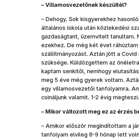
– Villamosvezetőnek készültél?
– Dehogy. Sok kisgyerekhez hasonló
általános iskola után közlekedési 
gazdaságtant, üzemvitelt tanultam
ezekhez. De még két évet ráhúztam é
szállítmányozást. Aztán jött a Covi
szüksége. Küldözgettem az önéletr
kaptam senkitől, nemhogy elutasítás
meg 5 éve még gyerek voltam. Aztán
egy villamosvezetői tanfolyamra. Am
csináljunk valamit. 1-2 évig megtesz
– Mikor változott meg ez az érzés 
– Amikor először megindítottam a jár
tanfolyam elvileg 8-9 hónap lett voln