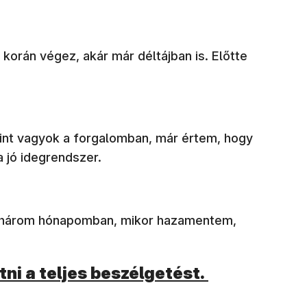
 korán végez, akár már déltájban is. Előtte
a kint vagyok a forgalomban, már értem, hogy
a jó idegrendszer.
ső három hónapomban, mikor hazamentem,
ni a teljes beszélgetést.