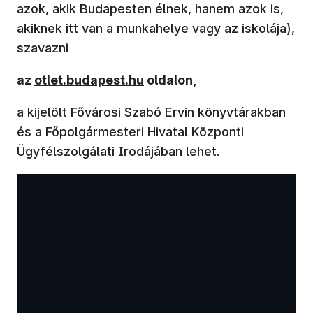
azok, akik Budapesten élnek, hanem azok is,
akiknek itt van a munkahelye vagy az iskolája),
szavazni
(új ablakban nyílik meg)
az
otlet.budapest.hu
oldalon,
a kijelölt Fővárosi Szabó Ervin könyvtárakban
és a Főpolgármesteri Hivatal Központi
Ügyfélszolgálati Irodájában lehet.