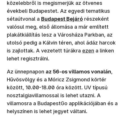
közelebbről is megismerjük az ötvenes
évekbeli Budapestet. Az egyedi tematikus
(új ablakban nyílik meg)
sétaútvonal a
Budapest Bejáró
részeként
valósul meg, első állomása a már említett
plakátkiállítás lesz a Városháza Parkban, az
utolsó pedig a Kálvin téren, ahol ádáz harcok
(új ablakban nyíli
is zajlottak. A vezetett túrákra
ezen
a linken
lehet regisztrálni.
Az ünnepnapon
az 56-os villamos vonalán
,
Hűvösvölgy és a Móricz Zsigmond körtér
között, 10.00-18.00 óra között. UV típusú
nosztalgiavillamossal is lehet utazni. A
villamosra a BudapestGo applikációjában és a
helyszínen is lehet jegyet váltani.