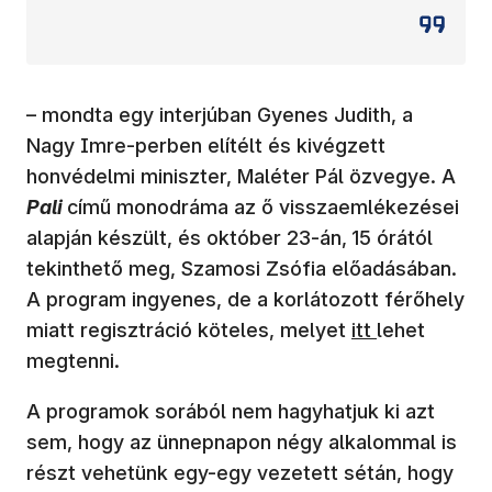
– mondta egy interjúban Gyenes Judith, a
Nagy Imre-perben elítélt és kivégzett
honvédelmi miniszter, Maléter Pál özvegye. A
Pali
című monodráma az ő visszaemlékezései
alapján készült, és október 23-án,
15 órától
tekinthető meg, Szamosi Zsófia előadásában.
A program ingyenes, de a korlátozott férőhely
(új ablakban ny
miatt regisztráció köteles, melyet
itt
lehet
megtenni.
A programok sorából nem hagyhatjuk ki azt
sem, hogy az ünnepnapon négy alkalommal is
részt vehetünk egy-egy vezetett sétán, hogy