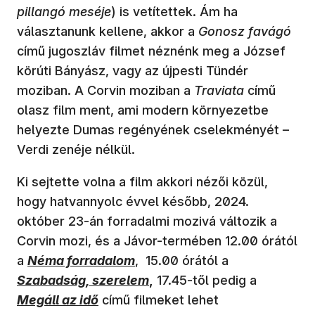
pillangó meséje
) is vetítettek. Ám ha
választanunk kellene, akkor a
Gonosz favágó
című jugoszláv filmet néznénk meg a József
körúti Bányász, vagy az újpesti Tündér
moziban. A Corvin moziban a
Traviata
című
olasz film ment, ami modern környezetbe
helyezte Dumas regényének cselekményét –
Verdi zenéje nélkül.
Ki sejtette volna a film akkori nézői közül,
hogy hatvannyolc évvel később, 2024.
október 23-án forradalmi mozivá változik a
Corvin mozi, és a Jávor-termében 12.00 órától
(új ablakban nyílik meg)
(új ablakban 
a
Néma forradalom
, 15.00 órától a
(új ablak
Szabadság, szerelem
,
17.45-től pedig a
Megáll az idő
című filmeket lehet