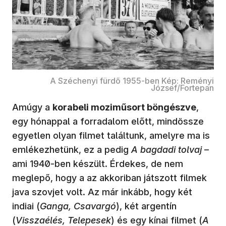
A Széchenyi fürdő 1955-ben Kép: Reményi
József/Fortepan
Amúgy a
korabeli moziműsort böngészve
,
egy hónappal a forradalom előtt, mindössze
egyetlen olyan filmet találtunk, amelyre ma is
emlékezhetünk, ez a pedig
A bagdadi tolvaj
–
ami 1940-ben készült. Érdekes, de nem
meglepő, hogy a az akkoriban játszott filmek
java szovjet volt. Az már inkább, hogy két
indiai (
Ganga, Csavargó
), két argentín
(
Visszaélés, Telepesek
) és egy kínai filmet (
A