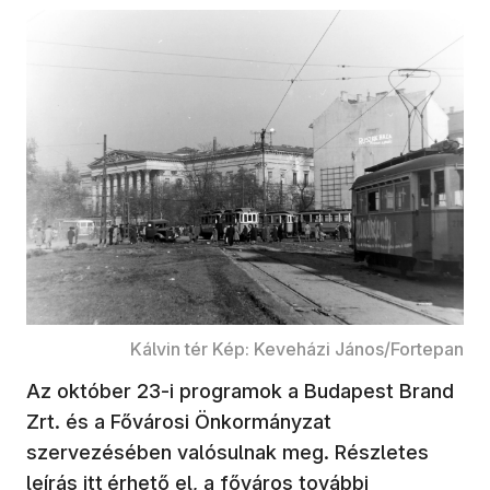
Kálvin tér Kép: Keveházi János/Fortepan
Az október 23-i programok a Budapest Brand
Zrt. és a Fővárosi Önkormányzat
szervezésében valósulnak meg. Részletes
(új ablakban nyílik meg)
leírás
itt
érhető el, a főváros további