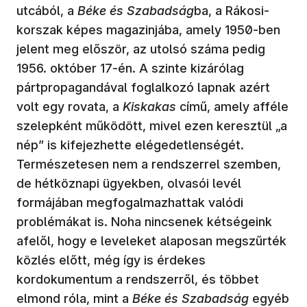
utcából, a
Béke és Szabadság
ba, a Rákosi-
korszak képes magazinjába, amely 1950-ben
jelent meg először, az utolsó száma pedig
1956. október 17-én. A szinte kizárólag
pártpropagandával foglalkozó lapnak azért
volt egy rovata, a
Kiskakas
című, amely afféle
szelepként működött, mivel ezen keresztül „a
nép” is kifejezhette elégedetlenségét.
Természetesen nem a rendszerrel szemben,
de hétköznapi ügyekben, olvasói levél
formájában megfogalmazhattak valódi
problémákat is. Noha nincsenek kétségeink
afelől, hogy e leveleket alaposan megszűrték
közlés előtt, még így is érdekes
kordokumentum a rendszerről, és többet
elmond róla, mint a
Béke és Szabadság
egyéb