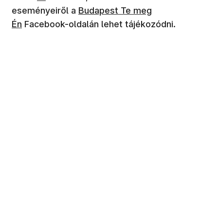
(új ablakban nyílik meg)
eseményeiről a
Budapest Te meg
Én
Facebook-oldalán lehet tájékozódni.