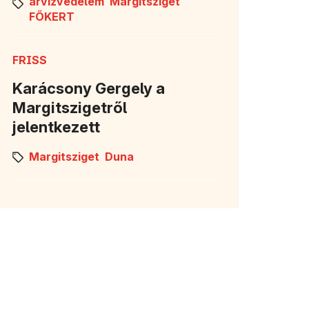
árvízvédelem
Margitsziget
FŐKERT
FRISS
Karácsony Gergely a
Margitszigetről
jelentkezett
Margitsziget
Duna