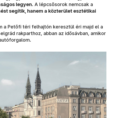
onságos legyen
. A lépcsősorok nemcsak a
ést segítik, hanem a közterület esztétikai
a Petőfi téri felhajtón keresztül éri majd el a
Belgrád rakparthoz, abban az idősávban, amikor
 autóforgalom.