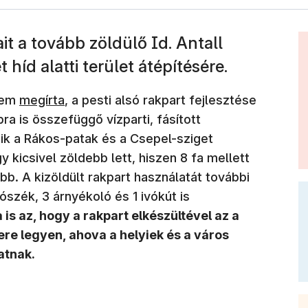
t a tovább zöldülő Id. Antall
 híd alatti terület átépítésére.
tem
megírta
, a pesti alsó rakpart fejlesztése
ra is összefüggő vízparti, fásított
zik a Rákos-patak és a Csepel-sziget
y kicsivel zöldebb lett, hiszen 8 fa mellett
. A kizöldült rakpart használatát további
szék, 3 árnyékoló és 1 ivókút is
 is az, hogy a rakpart elkészültével az a
re legyen, ahova a helyiek és a város
atnak.