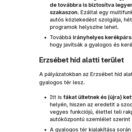
de továbbra is biztosítva legye
szakaszon
. Ezáltal egy multifu
autós közlekedést szolgálja, h
programok helyszíne lehet.
Továbbá
irányhelyes kerékpár
hogy javítsák a gyalogos és ker
Erzsébet híd alatti terület
A pályázatokban az Erzsébet híd alatt
gyalogos tér lesz.
Itt is
fákat ültetnek és (újra) ke
helyén, hiszen az eredetit a szo
vegyes funkciójú, élettel teli r
autóközpontú szemlélet szerint
A gyalogos tér kialakítása során