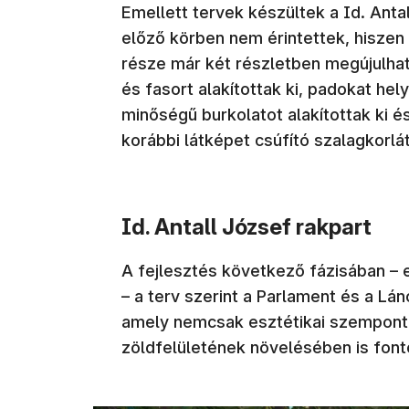
Emellett tervek készültek a Id. Anta
előző körben nem érintettek, hiszen
része már két részletben megújulhat
és fasort alakítottak ki, padokat hely
minőségű burkolatot alakítottak ki é
korábbi látképet csúfító szalagkorlá
Id. Antall József rakpart
A fejlesztés következő fázisában – 
– a terv szerint a Parlament és a Lán
amely nemcsak esztétikai szempontb
zöldfelületének növelésében is fonto