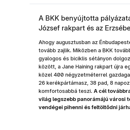
A BKK benyújtotta pályázatai
József rakpart és az Erzsébet
Ahogy augusztusban az Énbudapes
tovább zajlik. Miközben a BKK tovább
gyalogos és biciklis sétányon dolgo
között, a Jane Haining rakpart újra eg
közel 400 négyzetméterrel gazdagabb
26 kerékpártámasz, 38 pad, 8 napozó
komfortosabbá teszi.
A cél továbbra
világ legszebb panorámájú városi te
vendégei pihenni és feltöltődni járh