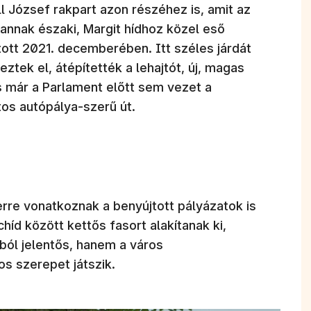
ll József rakpart azon részéhez is, amit az
 annak északi, Margit hídhoz közel eső
ott 2021. decemberében. Itt széles járdát
eztek el, átépítették a lehajtót, új, magas
s már a Parlament előtt sem vezet a
tos autópálya-szerű út.
erre vonatkoznak a benyújtott pályázatok is
chíd között kettős fasort alakítanak ki,
ól jelentős, hanem a város
s szerepet játszik.