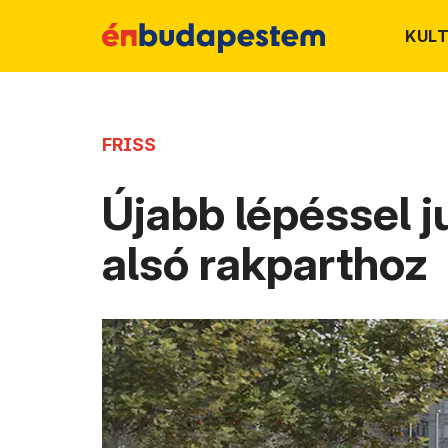
KUL
FRISS
Újabb lépéssel j
alsó rakparthoz