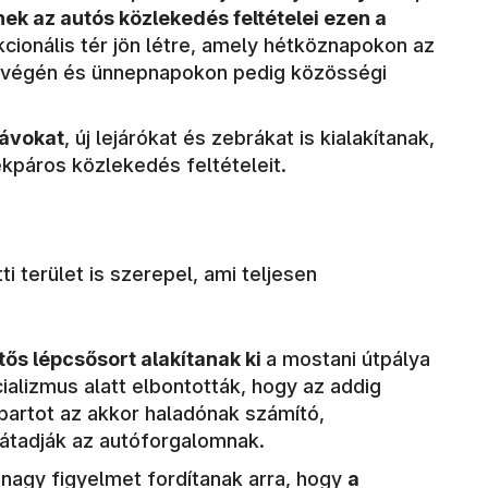
nek az autós közlekedés feltételei ezen a
nkcionális tér jön létre, amely hétköznapokon az
étvégén és ünnepnapokon pedig közösségi
sávokat
, új lejárókat és zebrákat is kialakítanak,
ékpáros közlekedés feltételeit.
i terület is szerepel, ami teljesen
ttős lépcsősort alakítanak ki
a mostani útpálya
cializmus alatt elbontották, hogy az addig
akpartot az akkor haladónak számító,
 átadják az autóforgalomnak.
 nagy figyelmet fordítanak arra, hogy
a