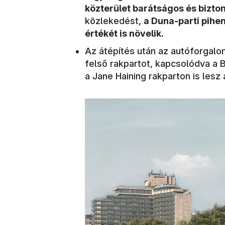
közterület barátságos és bizt
közlekedést,
a Duna-parti pihen
értékét is növelik
.
Az átépítés után az autóforgalom 
felső rakpartot, kapcsolódva a 
a Jane Haining rakparton is lesz