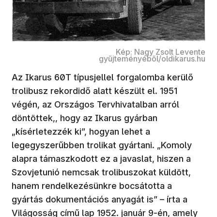
Kép: Nagy Zsolt Levente
gyűjteményéből/oldikarus.hu
Az Ikarus 60T típusjellel forgalomba kerülő
trolibusz rekordidő alatt készült el. 1951
végén, az Országos Tervhivatalban arról
döntöttek,, hogy az Ikarus gyárban
„kísérletezzék ki”, hogyan lehet a
legegyszerűbben trolikat gyártani. „Komoly
alapra támaszkodott ez a javaslat, hiszen a
Szovjetunió nemcsak trolibuszokat küldött,
hanem rendelkezésünkre bocsátotta a
gyártás dokumentációs anyagát is” – írta a
Világosság című lap 1952. január 9-én, amely