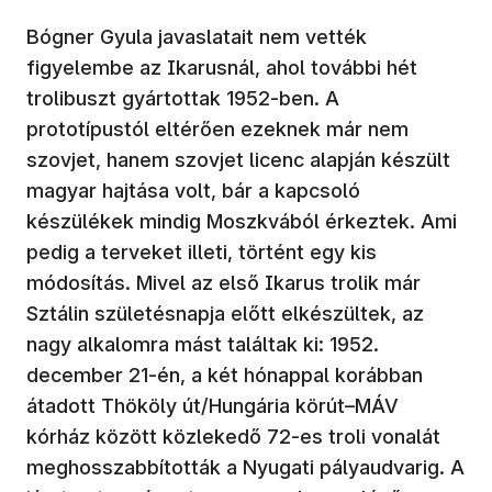
Bógner Gyula javaslatait nem vették
figyelembe az Ikarusnál, ahol további hét
trolibuszt gyártottak 1952-ben. A
prototípustól eltérően ezeknek már nem
szovjet, hanem szovjet licenc alapján készült
magyar hajtása volt, bár a kapcsoló
készülékek mindig Moszkvából érkeztek. Ami
pedig a terveket illeti, történt egy kis
módosítás. Mivel az első Ikarus trolik már
Sztálin születésnapja előtt elkészültek, az
nagy alkalomra mást találtak ki: 1952.
december 21-én, a két hónappal korábban
átadott Thököly út/Hungária körút–MÁV
kórház között közlekedő 72-es troli vonalát
meghosszabbították a Nyugati pályaudvarig. A