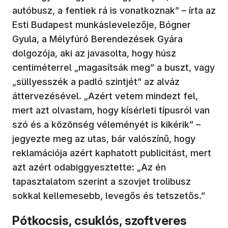
autóbusz, a fentiek rá is vonatkoznak” – írta az
Esti Budapest munkáslevelezője, Bógner
Gyula, a Mélyfúró Berendezések Gyára
dolgozója, aki az javasolta, hogy húsz
centiméterrel „magasítsák meg” a buszt, vagy
„süllyesszék a padló szintjét” az alváz
áttervezésével. „Azért vetem mindezt fel,
mert azt olvastam, hogy kísérleti típusról van
szó és a közönség véleményét is kikérik” –
jegyezte meg az utas, bár valószínű, hogy
reklamációja azért kaphatott publicitást, mert
azt azért odabiggyesztette: „Az én
tapasztalatom szerint a szovjet trolibusz
sokkal kellemesebb, levegős és tetszetős.”
Pótkocsis, csuklós, szoftveres