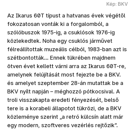
Kép: BKV
Az Ikarus 60T típust a hatvanas évek végétől
fokozatosan vonták ki a forgalomból, a
szólóbuszok 1975-ig, a csuklósok 1976-ig
közlekedtek. Noha egy csuklós járművet
félreállítottak muzeális célból, 1983-ban azt is
szétbontották… Ennek tükrében majdnem
ötven évet kellett várni arra az Ikarus 60T-re,
amelynek felújítását most fejezte be a BKV.
és amelyet szeptember 28-án mutattak be a
BKV nyílt napján – méghozzó pótkocsival. A
troli visszakapta eredeti fényezését, belső
tere is a korabeli állapotot tükrözi, de a BKV
közleménye szerint „a retró külcsín alatt már
egy modern, szoftveres vezérlés rejtőzik”.