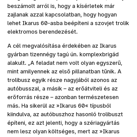
beszámolt arról is, hogy a kísérletek már
zajlanak azzal kapcsolatban, hogy hogyan
lehet Ikarus 60-asba beépíteni a szovjet trolik
elektromos berendezését.
A cél megvalósítása érdekében az Ikarus
gyárban tizennégy tagú ún. komplexbrigád
alakult. „A feladat nem volt olyan egyszerű,
mint amilyennek az első pillanatban tűnik. A
trolibusz egyik része nagyjából azonos az
autóbusszal, a másik – az erőátviteli és az
erőforrás része – azonban természetesen
más. Ha sikerül az »Ikarus 60« típusból
kiindulva, az autóbuszhoz hasonló trolibuszt
építeni, ez azt jelenti, hogy a szériagyártás
nem lesz olyan költséges, mert az »Ikarus