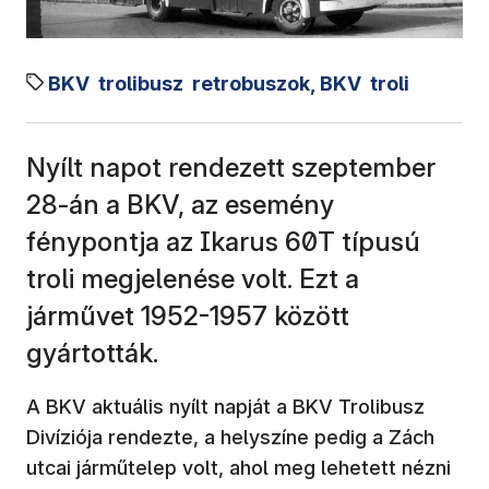
BKV
trolibusz
retrobuszok, BKV
troli
Nyílt napot rendezett szeptember
28-án a BKV, az esemény
fénypontja az Ikarus 60T típusú
troli megjelenése volt. Ezt a
járművet 1952-1957 között
gyártották.
A BKV aktuális nyílt napját a BKV Trolibusz
Divíziója rendezte, a helyszíne pedig a Zách
utcai járműtelep volt, ahol meg lehetett nézni