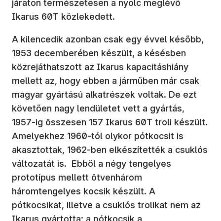
járaton természetesen a nyolc meglévő
Ikarus 60T közlekedett.
A kilencedik azonban csak egy évvel később,
1953 decemberében készült, a késésben
közrejáthatszott az Ikarus kapacitáshiány
mellett az, hogy ebben a járműben már csak
magyar gyártású alkatrészek voltak. De ezt
követően nagy lendületet vett a gyártás,
1957-ig összesen 157 Ikarus 60T troli készült.
Amelyekhez 1960-tól olykor pótkocsit is
akasztottak, 1962-ben elkészítették a csuklós
változatát is. Ebből a négy tengelyes
prototípus mellett ötvenhárom
háromtengelyes kocsik készült. A
pótkocsikat, illetve a csuklós trolikat nem az
Ikarus gyártotta; a pótkocsik a