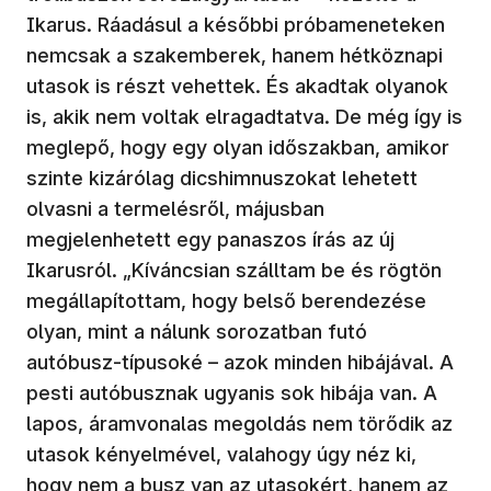
Ikarus. Ráadásul a későbbi próbameneteken
nemcsak a szakemberek, hanem hétköznapi
utasok is részt vehettek. És akadtak olyanok
is, akik nem voltak elragadtatva. De még így is
meglepő, hogy egy olyan időszakban, amikor
szinte kizárólag dicshimnuszokat lehetett
olvasni a termelésről, májusban
megjelenhetett egy panaszos írás az új
Ikarusról. „Kíváncsian szálltam be és rögtön
megállapítottam, hogy belső berendezése
olyan, mint a nálunk sorozatban futó
autóbusz-típusoké – azok minden hibájával. A
pesti autóbusznak ugyanis sok hibája van. A
lapos, áramvonalas megoldás nem törődik az
utasok kényelmével, valahogy úgy néz ki,
hogy nem a busz van az utasokért, hanem az