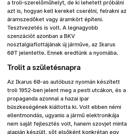
a troli-szerelőműhelyt, de ki lehetett próbálni
azt is, hogyan kell kereket cserélni, felrakni az
áramszedőket vagy áramkört építeni.
Tesztvezetés is volt. A legnagyobb
szenzációt azonban a BKV
nosztalgiaflottájának új járműve, az Ikarus
60T jelentette. Ennek eredtünk a nyomába.
Trolit a születésnapra
Az Ikarus 60-as autóbusz nyomán készített
troli 1952-ben jelent meg a pesti utcákon, és a
propaganda azonnal a hazai ipar
büszkeségének kiáltotta ki. Volt ebben némi
ellentmondás, ugyanis a jármű elektronikája
nem saját fejlesztés volt, hanem szovjet minta
alapján készült, sőt elsőként konkrétan egy