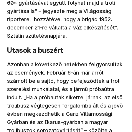
60« gyártásával együtt folyhat majd a troli
gyártása is” – jegyezte meg a Világosság
riportere, hozzátéve, hogy a brigád 1952.
december 21-re vállalta a váz elkészítését”.
Sztálin születésnapjára.
Utasok a buszért
Azonban a következő hetekben felgyorsultak
az események. Február 6-án már arról
számolt be a sajtó, hogy befejeződtek a troli
szerelési munkálatai, és a jármű próbaútra
indult. „Ha a próbautak sikerrel járnak, az első
trolibusz véglegesen forgalomba áll és a jövő
évben megkezdhetik a Ganz Villamossági
Gyárban és az Ikarus-gyárban a magyar
trolibuszok sorozatgyártását” – közölte a