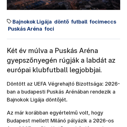
Bajnokok Ligája
döntő
futball
focimeccs
Puskás Aréna
foci
Két év múlva a Puskás Aréna
gyepszőnyegén rúgják a labdát az
európai klubfutball legjobbjai.
Döntött az UEFA Végrehajtó Bizottsága: 2026-
ban a budapesti Puskás Arénában rendezik a
Bajnokok Ligája döntőjét.
Az már korábban egyértelmű volt, hogy
Budapest mellett Milánó pályázik a 2026-os