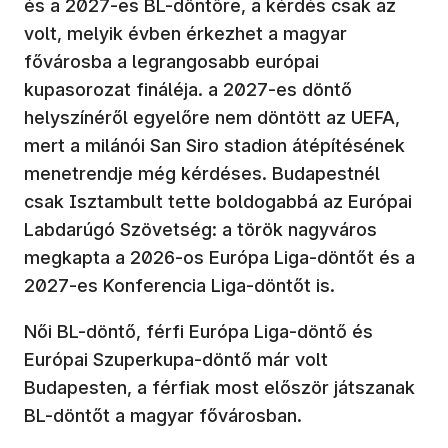
és a 2027-es BL-döntőre, a kérdés csak az
volt, melyik évben érkezhet a magyar
fővárosba a legrangosabb európai
kupasorozat fináléja. a 2027-es döntő
helyszínéről egyelőre nem döntött az UEFA,
mert a milánói San Siro stadion átépítésének
menetrendje még kérdéses. Budapestnél
csak Isztambult tette boldogabbá az Európai
Labdarúgó Szövetség: a török nagyváros
megkapta a 2026-os Európa Liga-döntőt és a
2027-es Konferencia Liga-döntőt is.
Női BL-döntő, férfi Európa Liga-döntő és
Európai Szuperkupa-döntő már volt
Budapesten, a férfiak most először játszanak
BL-döntőt a magyar fővárosban.