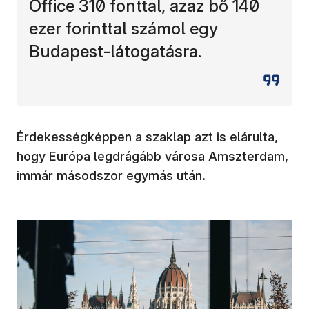
Office 310 fonttal, azaz bő 140
ezer forinttal számol egy
Budapest-látogatásra.
Érdekességképpen a szaklap azt is elárulta,
hogy Európa legdrágább városa Amszterdam,
immár másodszor egymás után.