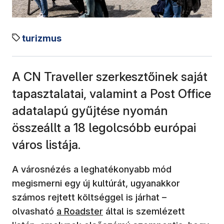
turizmus
A CN Traveller szerkesztőinek saját
tapasztalatai, valamint a Post Office
adatalapú gyűjtése nyomán
összeállt a 18 legolcsóbb európai
város listája.
A városnézés a leghatékonyabb mód
megismerni egy új kultúrát, ugyanakkor
számos rejtett költséggel is járhat –
olvasható
a Roadster
által is szemlézett