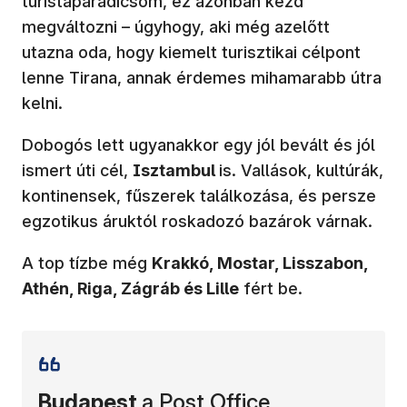
turistaparadicsom, ez azonban kezd
megváltozni – úgyhogy, aki még azelőtt
utazna oda, hogy kiemelt turisztikai célpont
lenne Tirana, annak érdemes mihamarabb útra
kelni.
Dobogós lett ugyanakkor egy jól bevált és jól
ismert úti cél,
Isztambul
is. Vallások, kultúrák,
kontinensek, fűszerek találkozása, és persze
egzotikus áruktól roskadozó bazárok várnak.
A top tízbe még
Krakkó, Mostar, Lisszabon,
Athén, Riga, Zágráb és Lille
fért be.
Budapest
a Post Office