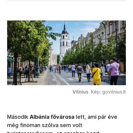
Vilnius
Kép: govilnius.lt
Második
Albánia fővárosa
lett, ami pár éve
még finoman szólva sem volt