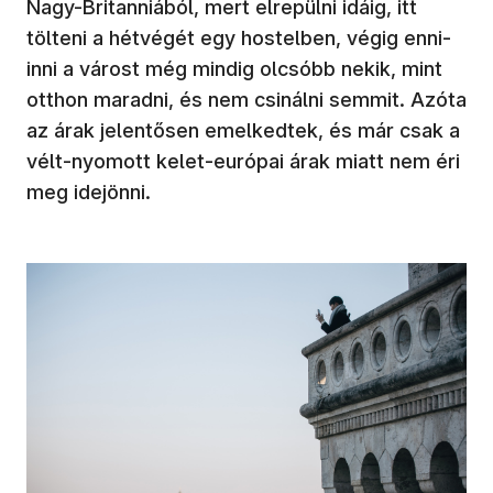
Nagy-Britanniából, mert elrepülni idáig, itt
tölteni a hétvégét egy hostelben, végig enni-
inni a várost még mindig olcsóbb nekik, mint
otthon maradni, és nem csinálni semmit. Azóta
az árak jelentősen emelkedtek, és már csak a
vélt-nyomott kelet-európai árak miatt nem éri
meg idejönni.