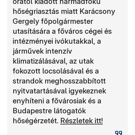
órától kiadott harmadfokú
hőségriasztás miatt Karácsony
Gergely főpolgármester
utasítására a főváros cégei és
intézményei ivókutakkal, a
járművek intenzív
klimatizálásával, az utak
fokozott locsolásával és a
strandok meghosszabbított
nyitvatartásával igyekeznek
enyhíteni a fővárosiak és a
Budapestre látogatók
hőségérzetét.
Részletek itt!