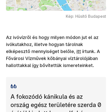
Kép: Hűsítő Budapest
Az ivóvízről és hogy milyen módon jut el az
ivókutakhoz, illetve hogyan tárolnak
elképesztő mennyiséget belőle,
itt
írtunk. A
Fővárosi Vízművek kőbányai víztárolójában
hallottakkal
így
bővítettük ismereteinket.
A fokozódó kánikula és az
ország egész területére szerda 0