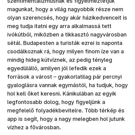
szentimentalizmusnak és figyelmeztetjük
magunkat, hogy a világ nagyobbik része nem
olyan szerencsés, hogy akár házikedvenceit is
meg tudja itatni egy arra alkalmassá tett
ivókútból, miközben a tikkasztó nagyvárosban
sétál. Budapesten a turisták ezrei is naponta
csodálkoznak rá, hogy milyen finom íze van a
mindig hideg kútvíznek, az pedig tényleg
egyedülálló, amilyen jól lefedik ezek a
források a várost – gyakorlatilag pár percnyi
gyaloglásra vannak egymástól, ha tudjuk, hogy
hol kell őket keresni. Kánikulában az egyik
legfontosabb dolog, hogy figyeljünk a
megfelelő folyadékbevitelre. Több térkép és
app is segít, hogy a nagy melegben hol jutunk
vízhez a fővárosban.