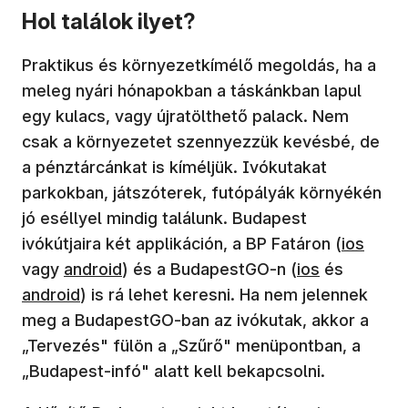
Hol találok ilyet?
Praktikus és környezetkímélő megoldás, ha a
meleg nyári hónapokban a táskánkban lapul
egy kulacs, vagy újratölthető palack. Nem
csak a környezetet szennyezzük kevésbé, de
a pénztárcánkat is kíméljük. Ivókutakat
parkokban, játszóterek, futópályák környékén
jó eséllyel mindig találunk. Budapest
ivókútjaira két applikáción, a BP Fatáron (
ios
vagy
android
) és a BudapestGO-n (
ios
és
android
) is rá lehet keresni. Ha nem jelennek
meg a BudapestGO-ban az ivókutak, akkor a
„Tervezés" fülön a „Szűrő" menüpontban, a
„Budapest-infó" alatt kell bekapcsolni.