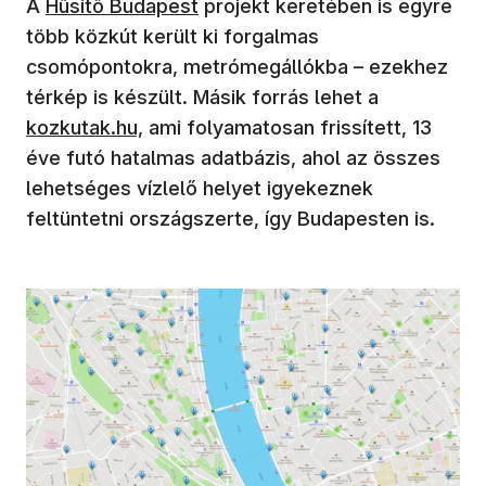
A
Hűsítő Budapest
projekt keretében is egyre
több közkút került ki forgalmas
csomópontokra, metrómegállókba – ezekhez
térkép is készült. Másik forrás lehet a
kozkutak.hu,
ami folyamatosan frissített, 13
éve futó hatalmas adatbázis, ahol az összes
lehetséges vízlelő helyet igyekeznek
feltüntetni országszerte, így Budapesten is.