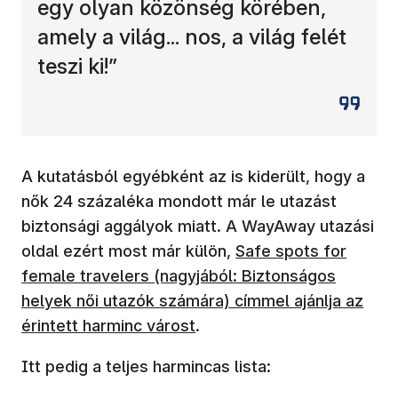
egy olyan közönség körében,
amely a világ... nos, a világ felét
teszi ki!”
A kutatásból egyébként az is kiderült, hogy a
nők 24 százaléka mondott már le utazást
biztonsági aggályok miatt. A WayAway utazási
(új ablakban nyílik m
oldal ezért most már külön,
Safe spots for
female travelers (nagyjából: Biztonságos
helyek női utazók számára) címmel ajánlja az
érintett harminc várost
.
Itt pedig a teljes harmincas lista: