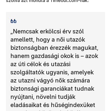
szólva azt mondta a Timeout.com-nak:
„Nemcsak erkölcsi érv szól
amellett, hogy a női utazók
biztonságban érezzék magukat,
hanem gazdasági okok is – azok
az úti célok és utazási
szolgáltatók ugyanis, amelyek
az utazni vágyó nők számára
biztonsági garanciákat tudnak
nyújtani, növelni tudják
eladásaikat és hűségindexüket