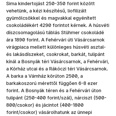
Sima kindertojást 250-350 forint között
vehetünk, a kézi készítésű, liofilizált
gyümölcsökkel és magvakkal egyénített
csokoládékért 4290 forintot kérnek. A húsvéti
díszcsomagolású táblás Stühmer csokoládé
ára 1890 forint. A Fehérvári úti Vásárcsarnok
virágpiaca mellett különleges húsvéti asztal-
és lakásdíszeket, csokrokat, barkát, tulipánt
kínál a Bosnyák téri Vásárcsarnok, a Fehérvári,
a Kórház utcai és a Rákóczi téri Vásárcsarnok.
A barka a Vámház körúton 2500, a
barkakoszorú mérettől függően 6-8 ezer
forint. A Bosnyák téren és a Fehérvári úton
tulipánt (250-400 forint/szál), nárciszt (500-
800/csokor) és jácintot (400-1800
forint/csokor) vásárolhatunk az ünnepi