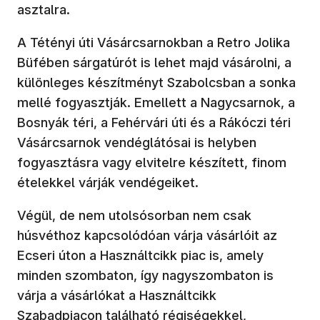
asztalra.
A Tétényi úti Vásárcsarnokban a Retro Jolika
Büfében sárgatúrót is lehet majd vásárolni, a
különleges készítményt Szabolcsban a sonka
mellé fogyasztják. Emellett a Nagycsarnok, a
Bosnyák téri, a Fehérvári úti és a Rákóczi téri
Vásárcsarnok vendéglátósai is helyben
fogyasztásra vagy elvitelre készített, finom
ételekkel várják vendégeiket.
Végül, de nem utolsósorban nem csak
húsvéthoz kapcsolódóan várja vásárlóit az
Ecseri úton a Használtcikk piac is, amely
minden szombaton, így nagyszombaton is
várja a vásárlókat a Használtcikk
Szabadpiacon található régiségekkel,