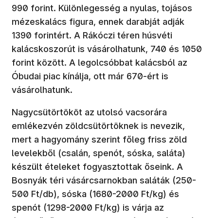
990 forint. Különlegesség a nyulas, tojásos
mézeskalács figura, ennek darabját adják
1390 forintért. A Rákóczi téren húsvéti
kalácskoszorút is vásárolhatunk, 740 és 1050
forint között. A legolcsóbbat kalácsból az
Óbudai piac kínálja, ott már 670-ért is
vásárolhatunk.
Nagycsütörtököt az utolsó vacsorára
emlékezvén zöldcsütörtöknek is nevezik,
mert a hagyomány szerint főleg friss zöld
levelekből (csalán, spenót, sóska, saláta)
készült ételeket fogyasztottak őseink. A
Bosnyák téri vásárcsarnokban saláták (250-
500 Ft/db), sóska (1680-2000 Ft/kg) és
spenót (1298-2000 Ft/kg) is várja az