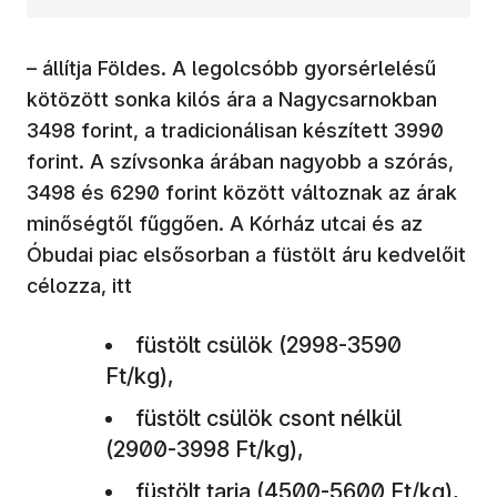
– állítja Földes. A legolcsóbb gyorsérlelésű
kötözött sonka kilós ára a Nagycsarnokban
3498 forint, a tradicionálisan készített 3990
forint. A szívsonka árában nagyobb a szórás,
3498 és 6290 forint között változnak az árak
minőségtől fűggően. A Kórház utcai és az
Óbudai piac elsősorban a füstölt áru kedvelőit
célozza, itt
füstölt csülök (2998-3590
Ft/kg),
füstölt csülök csont nélkül
(2900-3998 Ft/kg),
füstölt tarja (4500-5600 Ft/kg),