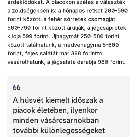
érdeklődőket. A piacokon széles a választék
a zöldségekben is: a hónapos retket 200-590
forint között, a fehér sörretek csomagját
500-790 forint között árulják, a jégcsapretek
kilója 599 forint. Újhagymát 250-580 forint
között találhatunk, a medvehagyma 5-600
forint, fejes salátát már 398 forinttól
vásárolhatunk, a jégsaláta darabja 980 forint.
A húsvét kiemelt időszak a
piacok életében, ilyenkor
minden vásárcsarnokban
további különlegességeket