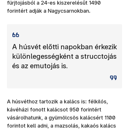
fürjtojásból a 24-es kiszerelésűt 1490
forintért adják a Nagycsarnokban.
A húsvét előtti napokban érkezik
különlegességként a strucctojás
és az emutojás is.
A húsvéthoz tartozik a kalács is: félkilós,
kávéházi fonott kalácsot 950 forintért
vásárolhatunk, a gyümölcsös kalácsért 1100
forintot kell adni, a mazsolás, kakaós kalács