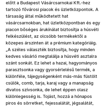
előtt a Budapest Vásárcsarnokai Kft.-hez
tartozó fővárosi piacok és üzletközpontok. A
társaság által működtetett hat
vásárcsarnokban, hat üzletközpontban és egy
piacon bőséges árukínálat biztosítja a húsvéti
felkészülést, az olcsóbb termékektől a
közepes árszinten át a prémium kategóriáig.
„A széles választék biztosítja, hogy minden
kedves vásárló megtalálja a húsvéti asztalra
szánt sonkát. Ez lehet a hazai, hagyományos
parasztsonka vagy gyorsérlelésű termék, a
különféle, tájegységenként más-más füstölt
csülök, comb, tarja, karaj vagy a manapság
divatos szívsonka, de lehet éppen olasz
különlegesség is. Tojást, hozzá a hónapos
piros és sörretket, fejessalátát, jégsalátát,