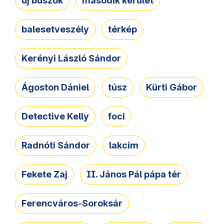
új buszok
második kerület
balesetveszély
térkép
Kerényi László Sándor
Ágoston Dániel
túsz
Kürti Gábor
Detective Kelly
foci
Radnóti Sándor
lakcím
Fekete Zaj
II. János Pál pápa tér
Ferencváros-Soroksár