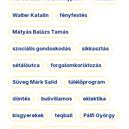
Walter Katalin
fényfestés
Mátyás Balázs Tamás
szociális gondoskodás
sikkasztás
sétálóutca
forgalomkorlátozás
Süveg Márk Saiid
túlélőprogram
döntés
bulivillamos
eklektika
kisgyerekek
teqball
Pálfi György