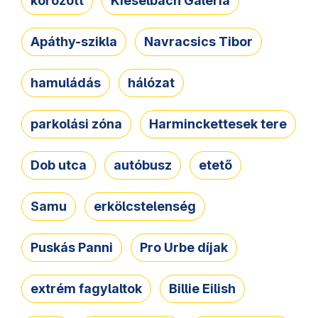
körözött
Kieselbach Galéria
Apáthy-szikla
Navracsics Tibor
hamuládás
hálózat
parkolási zóna
Harminckettesek tere
Dob utca
autóbusz
etető
Samu
erkölcstelenség
Puskás Panni
Pro Urbe díjak
extrém fagylaltok
Billie Eilish