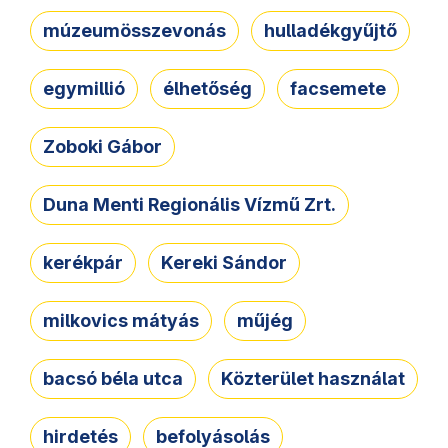
múzeumösszevonás
hulladékgyűjtő
egymillió
élhetőség
facsemete
Zoboki Gábor
Duna Menti Regionális Vízmű Zrt.
kerékpár
Kereki Sándor
milkovics mátyás
műjég
bacsó béla utca
Közterület használat
hirdetés
befolyásolás