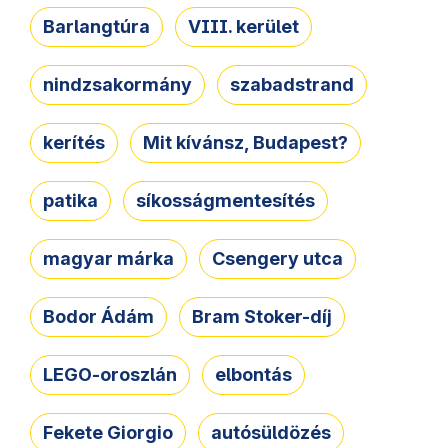
Barlangtúra
VIII. kerület
nindzsakormány
szabadstrand
kerítés
Mit kívánsz, Budapest?
patika
síkosságmentesítés
magyar márka
Csengery utca
Bodor Ádám
Bram Stoker-díj
LEGO-oroszlán
elbontás
Fekete Giorgio
autósüldözés