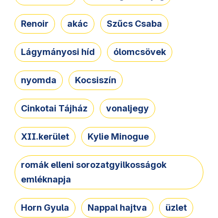
Renoir
akác
Szűcs Csaba
Lágymányosi híd
ólomcsövek
nyomda
Kocsiszín
Cinkotai Tájház
vonaljegy
XII.kerület
Kylie Minogue
romák elleni sorozatgyilkosságok
emléknapja
Horn Gyula
Nappal hajtva
üzlet