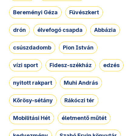
Bereményi Géza
Füvészkert
drón
élvefogó csapda
Abbázia
csúszdadomb
Pion István
vízi sport
Fidesz-székház
edzés
nyitott rakpart
Muhi András
Kőrösy-sétány
Rákóczi tér
Mobilitási Hét
életmentő műtét
kedvezmény
Szabó Ervin könyvtár