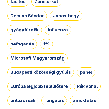
fásítés
Zenélő-kút
Demján Sándor
János-hegy
gyógyfürdők
influenza
befogadás
1%
Microsoft Magyarország
Budapesti közösségi gyűlés
panel
Európa legjobb replülőtere
kék vonal
öntözőzsák
rongálás
ámokfutás