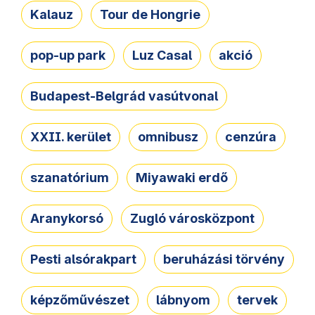
Kalauz
Tour de Hongrie
pop-up park
Luz Casal
akció
Budapest-Belgrád vasútvonal
XXII. kerület
omnibusz
cenzúra
szanatórium
Miyawaki erdő
Aranykorsó
Zugló városközpont
Pesti alsórakpart
beruházási törvény
képzőművészet
lábnyom
tervek