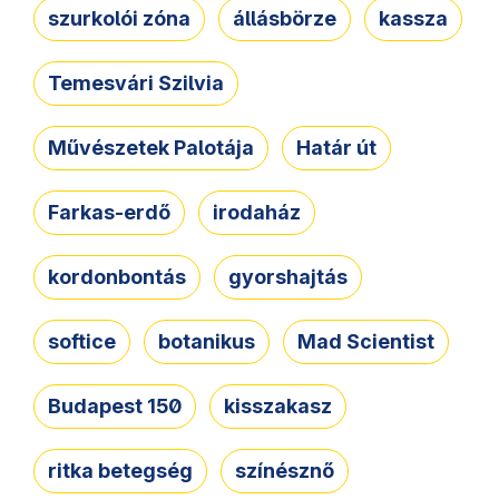
szurkolói zóna
állásbörze
kassza
Temesvári Szilvia
Művészetek Palotája
Határ út
Farkas-erdő
irodaház
kordonbontás
gyorshajtás
softice
botanikus
Mad Scientist
Budapest 150
kisszakasz
ritka betegség
színésznő