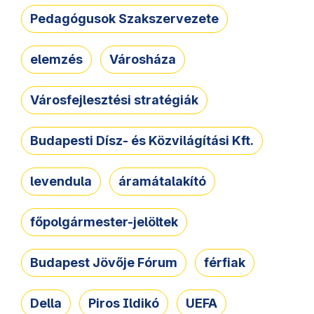
Pedagógusok Szakszervezete
elemzés
Városháza
Városfejlesztési stratégiák
Budapesti Dísz- és Közvilágítási Kft.
levendula
áramátalakító
főpolgármester-jelöltek
Budapest Jövője Fórum
férfiak
Della
Piros Ildikó
UEFA