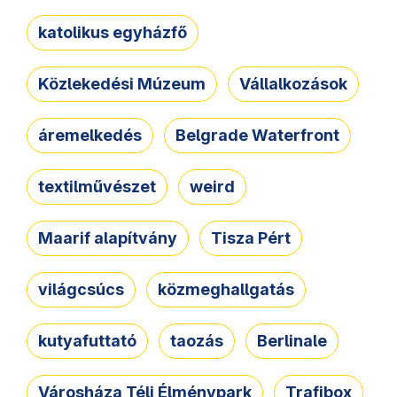
katolikus egyházfő
Közlekedési Múzeum
Vállalkozások
áremelkedés
Belgrade Waterfront
textilművészet
weird
Maarif alapítvány
Tisza Pért
világcsúcs
közmeghallgatás
kutyafuttató
taozás
Berlinale
Városháza Téli Élménypark
Trafibox