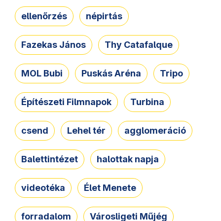
ellenőrzés
népirtás
Fazekas János
Thy Catafalque
MOL Bubi
Puskás Aréna
Tripo
Építészeti Filmnapok
Turbina
csend
Lehel tér
agglomeráció
Balettintézet
halottak napja
videotéka
Élet Menete
forradalom
Városligeti Műjég