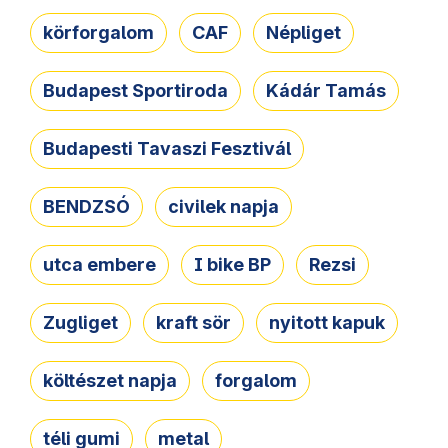
körforgalom
CAF
Népliget
Budapest Sportiroda
Kádár Tamás
Budapesti Tavaszi Fesztivál
BENDZSÓ
civilek napja
utca embere
I bike BP
Rezsi
Zugliget
kraft sör
nyitott kapuk
költészet napja
forgalom
téli gumi
metal