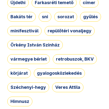
Újdelhi
Farkasréti temető
címer
Bakáts tér
sni
sorozat
gyűlés
minifesztivál
repülőtéri vonaljegy
Örkény István Színház
vármegye bérlet
retrobuszok, BKV
körjárat
gyalogosközlekedés
Széchenyi-hegy
Veres Attila
Himnusz