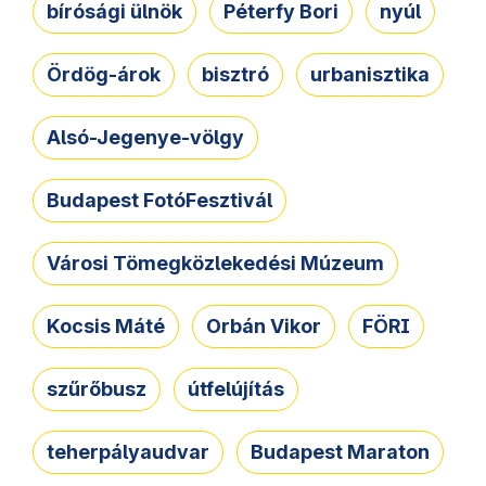
bírósági ülnök
Péterfy Bori
nyúl
Ördög-árok
bisztró
urbanisztika
Alsó-Jegenye-völgy
Budapest FotóFesztivál
Városi Tömegközlekedési Múzeum
Kocsis Máté
Orbán Vikor
FÖRI
szűrőbusz
útfelújítás
teherpályaudvar
Budapest Maraton