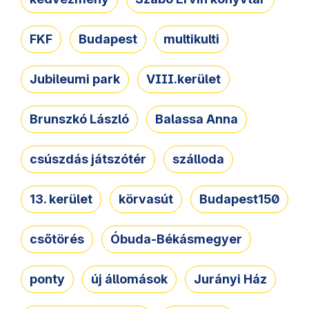
FKF
Budapest
multikulti
Jubileumi park
VIII.kerület
Brunszkó László
Balassa Anna
csúszdás játszótér
szálloda
13. kerület
körvasút
Budapest150
csőtörés
Óbuda-Békásmegyer
ponty
új állomások
Jurányi Ház