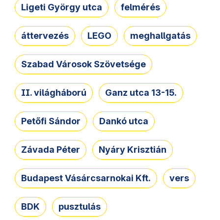
Ligeti György utca
felmérés
áttervezés
LEGO
meghallgatás
Szabad Városok Szövetsége
II. világháború
Ganz utca 13-15.
Petőfi Sándor
Dankó utca
Závada Péter
Nyáry Krisztián
Budapest Vásárcsarnokai Kft.
vers
BDK
pusztulás