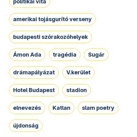
politikai vita
amerikai tojásgurító verseny
budapesti szórakozóhelyek
Ámon Ada
tragédia
Sugár
drámapályázat
V.kerület
Hotel Budapest
stadion
elnevezés
Katlan
slam poetry
újdonság