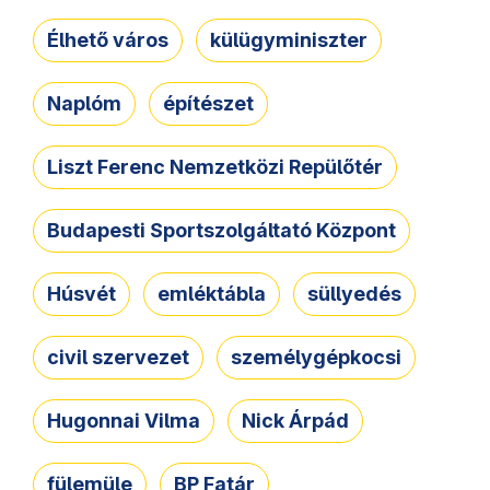
Élhető város
külügyminiszter
Naplóm
építészet
Liszt Ferenc Nemzetközi Repülőtér
Budapesti Sportszolgáltató Központ
Húsvét
emléktábla
süllyedés
civil szervezet
személygépkocsi
Hugonnai Vilma
Nick Árpád
fülemüle
BP Fatár