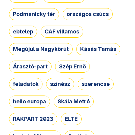
Podmanicky tér
országos csúcs
ebtelep
CAF villamos
Megújul a Nagykörút
Kásás Tamás
Árasztó-part
Szép Ernő
feladatok
színész
szerencse
hello europa
Skála Metró
RAKPART 2023
ELTE