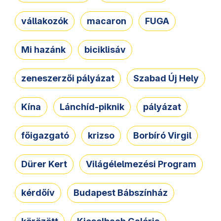
vállakozók
macaron
FUGA
Mi hazánk
biciklisáv
zeneszerzői pályázat
Szabad Új Hely
Kína
Lánchíd-piknik
pályázat
főigazgató
krizso
Borbíró Virgil
Dürer Kert
Világélelmezési Program
kérdőív
Budapest Bábszínház