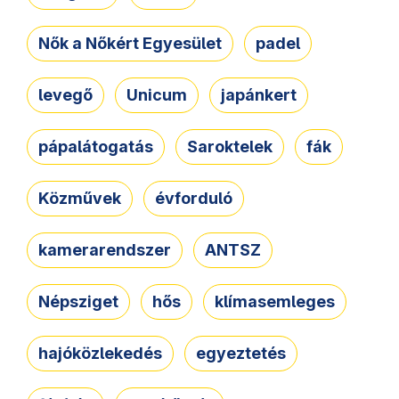
Nők a Nőkért Egyesület
padel
levegő
Unicum
japánkert
pápalátogatás
Saroktelek
fák
Közművek
évforduló
kamerarendszer
ANTSZ
Népsziget
hős
klímasemleges
hajóközlekedés
egyeztetés