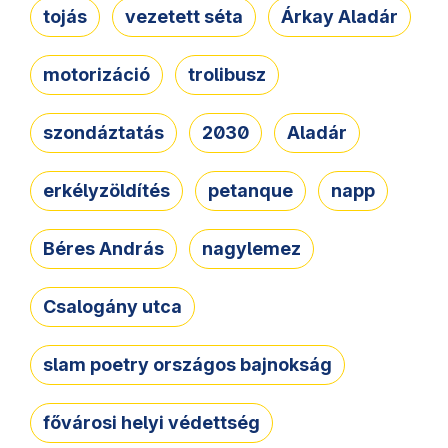
tojás
vezetett séta
Árkay Aladár
motorizáció
trolibusz
szondáztatás
2030
Aladár
erkélyzöldítés
petanque
napp
Béres András
nagylemez
Csalogány utca
slam poetry országos bajnokság
fővárosi helyi védettség