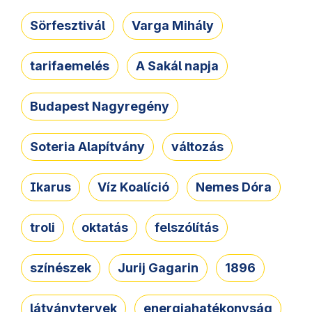
Sörfesztivál
Varga Mihály
tarifaemelés
A Sakál napja
Budapest Nagyregény
Soteria Alapítvány
változás
Ikarus
Víz Koalíció
Nemes Dóra
troli
oktatás
felszólítás
színészek
Jurij Gagarin
1896
látványtervek
energiahatékonyság