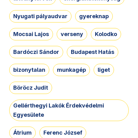
Nyugati pályaudvar
gyereknap
Mocsai Lajos
verseny
Kolodko
Bardóczi Sándor
Budapest Hatás
bizonytalan
munkagép
liget
Böröcz Judit
Gellérthegyi Lakók Érdekvédelmi
Egyesülete
Átrium
Ferenc József