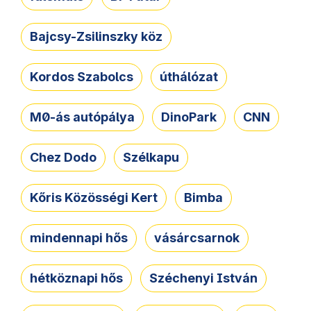
Bajcsy-Zsilinszky köz
Kordos Szabolcs
úthálózat
M0-ás autópálya
DinoPark
CNN
Chez Dodo
Szélkapu
Kőris Közösségi Kert
Bimba
mindennapi hős
vásárcsarnok
hétköznapi hős
Széchenyi István