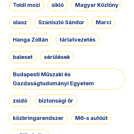
Toldi mozi
sikló
Magyar Közlöny
olasz
Szaniszló Sándor
Marci
Hanga Zoltán
tárlatvezetés
baleset
sérülések
Budapesti Műszaki és
Gazdaságtudományi Egyetem
zsidó
biztonsági őr
közbringarendszer
M0-s autóút