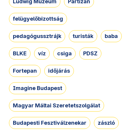
Ludwig Múzeum
Partizán
felügyelőbizottság
pedagógussztrájk
turisták
baba
BLKE
víz
csiga
PDSZ
Fortepan
időjárás
Imagine Budapest
Magyar Máltai Szeretetszolgálat
Budapesti Fesztiválzenekar
zászló