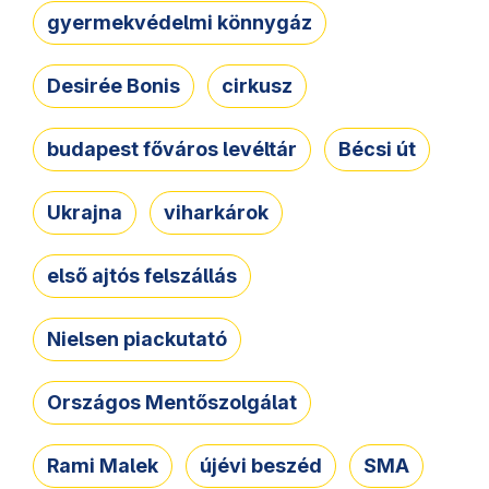
gyermekvédelmi könnygáz
Desirée Bonis
cirkusz
budapest főváros levéltár
Bécsi út
Ukrajna
viharkárok
első ajtós felszállás
Nielsen piackutató
Országos Mentőszolgálat
Rami Malek
újévi beszéd
SMA