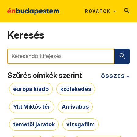
ROVATOK
Keresés
Keresés
Szűrés címkék szerint
ÖSSZES
európa kiadó
közlekedés
Ybl Miklós tér
Arrivabus
temetői járatok
vizsgafilm