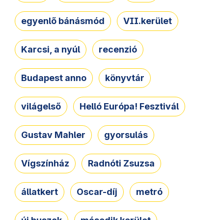
egyenlő bánásmód
VII.kerület
Karcsi, a nyúl
recenzió
Budapest anno
könyvtár
világelső
Helló Európa! Fesztivál
Gustav Mahler
gyorsulás
Vígszínház
Radnóti Zsuzsa
állatkert
Oscar-díj
metró