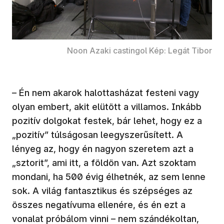
Noon Azaki castingol Kép: Legát Tibor
– Én nem akarok halottasházat festeni vagy
olyan embert, akit elütött a villamos. Inkább
pozitív dolgokat festek, bár lehet, hogy ez a
„pozitív” túlságosan leegyszerűsített. A
lényeg az, hogy én nagyon szeretem azt a
„sztorit”, ami itt, a földön van. Azt szoktam
mondani, ha 500 évig élhetnék, az sem lenne
sok. A világ fantasztikus és szépséges az
összes negatívuma ellenére, és én ezt a
vonalat próbálom vinni – nem szándékoltan,