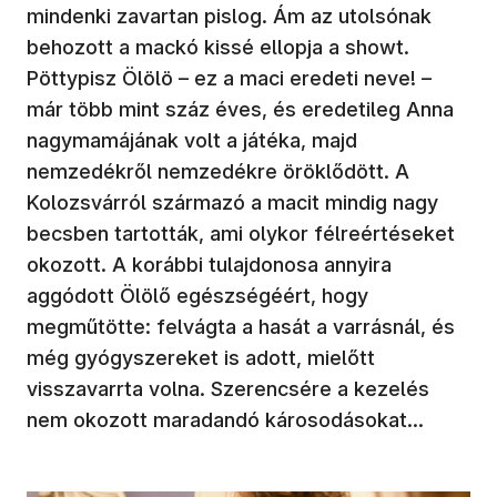
mindenki zavartan pislog. Ám az utolsónak
behozott a mackó kissé ellopja a showt.
Pöttypisz Ölölö – ez a maci eredeti neve! –
már több mint száz éves, és eredetileg Anna
nagymamájának volt a játéka, majd
nemzedékről nemzedékre öröklődött. A
Kolozsvárról származó a macit mindig nagy
becsben tartották, ami olykor félreértéseket
okozott. A korábbi tulajdonosa annyira
aggódott Ölölő egészségéért, hogy
megműtötte: felvágta a hasát a varrásnál, és
még gyógyszereket is adott, mielőtt
visszavarrta volna. Szerencsére a kezelés
nem okozott maradandó károsodásokat…