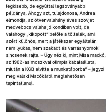
legkisebb, de egyúttal legsoványabb
példánya. Ahogy azt, tulajdonosa, Andrea
elmondja, az ötvenvalahány éves szovjet
medvebocs valaha jó kondiban volt, de
valahogy „kikopott” belőle a töltelék, ami
azért különös, mert a játékszer egyáltalán
nem lyukas, nem szakadt és varrásnyomok
sincsenek rajta. – Úgy néz ki, mint
Misa mackó
,
az 1980-as moszkvai olimpia kabalaállata,
miután a KGB elvitte a munkatáborba” – jegyzi
meg valaki Macókáról meglehetősen
tapintatlanul.