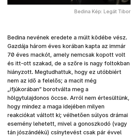
Bedina Kép: Legát Tibor
Bedina nevének eredete a múlt ködébe vész.
Gazdája három éves korában kapta az immár
70 éves mackót, amely nemcsak kopott volt
és itt-ott szakad, de a szőre is nagy foltokban
hiányzott. Megtudhattuk, hogy ez utóbbiért
nem az idő a felelős; a macit még
„ifjúkorában” borotválta meg a
hölgytulajdonos öccse. Arról nem értesültünk,
hogy mindez a maga idejében milyen
reakciókat váltott ki; vélhetően súlyos drámai
esemény lehetett, mivel a gonoszkodó (vagy
tán jószándékú) csínytevést csak pár évvel