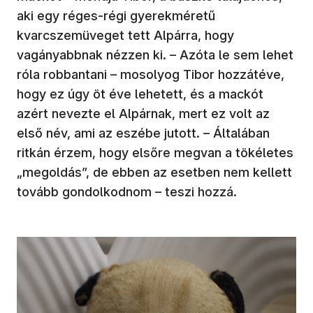
aki egy réges-régi gyerekméretű
kvarcszemüveget tett Alpárra, hogy
vagányabbnak nézzen ki. – Azóta le sem lehet
róla robbantani – mosolyog Tibor hozzátéve,
hogy ez úgy öt éve lehetett, és a mackót
azért nevezte el Alpárnak, mert ez volt az
első név, ami az eszébe jutott. – Általában
ritkán érzem, hogy elsőre megvan a tökéletes
„megoldás”, de ebben az esetben nem kellett
tovább gondolkodnom – teszi hozzá.