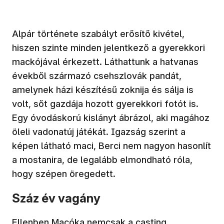
Alpár története szabályt erősítő kivétel,
hiszen szinte minden jelentkező a gyerekkori
mackójával érkezett. Láthattunk a hatvanas
évekből származó csehszlovák pandát,
amelynek házi készítésű zoknija és sálja is
volt, sőt gazdája hozott gyerekkori fotót is.
Egy óvodáskorú kislányt ábrázol, aki magához
öleli vadonatúj játékát. Igazság szerint a
képen látható maci, Berci nem nagyon hasonlít
a mostanira, de legalább elmondható róla,
hogy szépen öregedett.
Száz év vagány
Ellenben Macóka nemcsak a casting