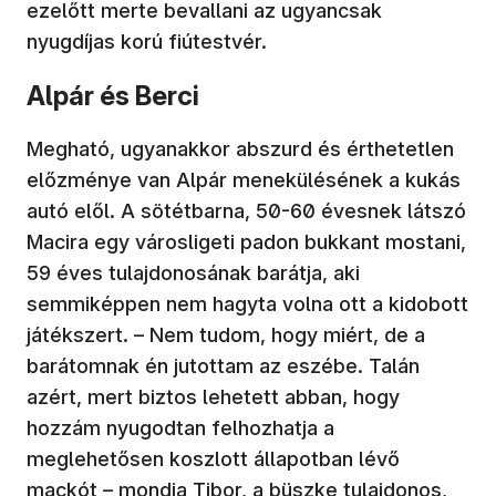
ezelőtt merte bevallani az ugyancsak
nyugdíjas korú fiútestvér.
Alpár és Berci
Megható, ugyanakkor abszurd és érthetetlen
előzménye van Alpár menekülésének a kukás
autó elől. A sötétbarna, 50-60 évesnek látszó
Macira egy városligeti padon bukkant mostani,
59 éves tulajdonosának barátja, aki
semmiképpen nem hagyta volna ott a kidobott
játékszert. – Nem tudom, hogy miért, de a
barátomnak én jutottam az eszébe. Talán
azért, mert biztos lehetett abban, hogy
hozzám nyugodtan felhozhatja a
meglehetősen koszlott állapotban lévő
mackót – mondja Tibor, a büszke tulajdonos,