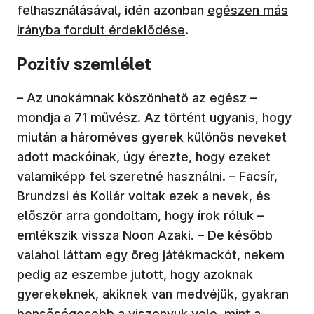
felhasználásával, idén azonban
egészen más
irányba fordult érdeklődése
.
Pozitív szemlélet
– Az unokámnak köszönhető az egész –
mondja a 71 művész. Az történt ugyanis, hogy
miután a hároméves gyerek különös neveket
adott mackóinak, úgy érezte, hogy ezeket
valamiképp fel szeretné használni. – Facsír,
Brundzsi és Kollár voltak ezek a nevek, és
először arra gondoltam, hogy írok róluk –
emlékszik vissza Noon Azaki. – De később
valahol láttam egy öreg játékmackót, nekem
pedig az eszembe jutott, hogy azoknak
gyerekeknek, akiknek van medvéjük, gyakran
bensőségesebb a viszonyuk vele, mint a