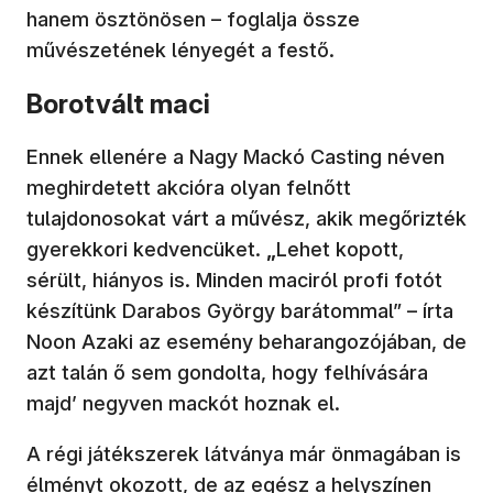
hanem ösztönösen – foglalja össze
művészetének lényegét a festő.
Borotvált maci
Ennek ellenére a Nagy Mackó Casting néven
meghirdetett akcióra olyan felnőtt
tulajdonosokat várt a művész, akik megőrizték
gyerekkori kedvencüket.
„
Lehet kopott,
sérült, hiányos is. Minden maciról profi fotót
készítünk Darabos György barátommal” – írta
Noon Azaki az esemény beharangozójában, de
azt talán ő sem gondolta, hogy felhívására
majd’ negyven mackót hoznak el.
A régi játékszerek látványa már önmagában is
élményt okozott, de az egész a helyszínen