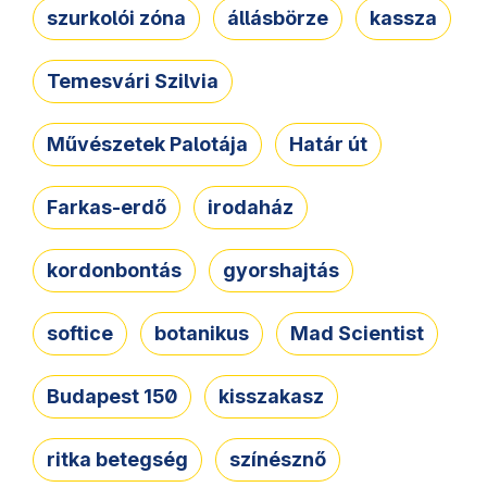
szurkolói zóna
állásbörze
kassza
Temesvári Szilvia
Művészetek Palotája
Határ út
Farkas-erdő
irodaház
kordonbontás
gyorshajtás
softice
botanikus
Mad Scientist
Budapest 150
kisszakasz
ritka betegség
színésznő