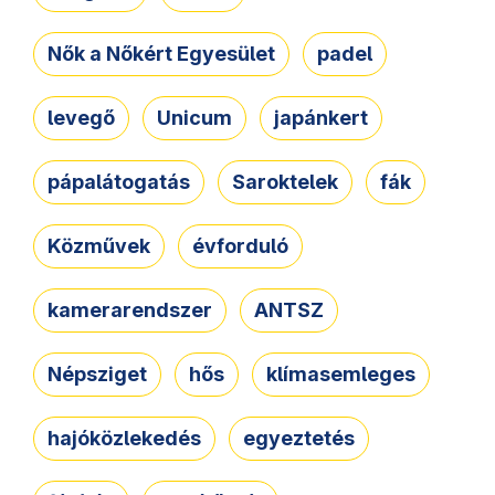
Nők a Nőkért Egyesület
padel
levegő
Unicum
japánkert
pápalátogatás
Saroktelek
fák
Közművek
évforduló
kamerarendszer
ANTSZ
Népsziget
hős
klímasemleges
hajóközlekedés
egyeztetés