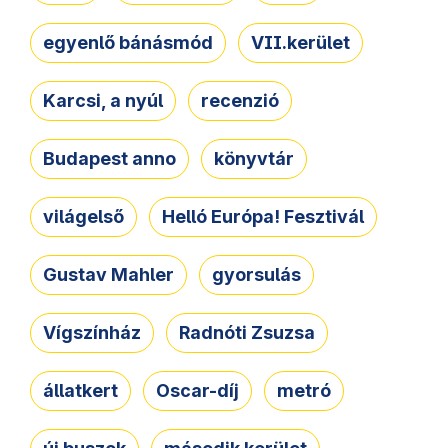
egyenlő bánásmód
VII.kerület
Karcsi, a nyúl
recenzió
Budapest anno
könyvtár
világelső
Helló Európa! Fesztivál
Gustav Mahler
gyorsulás
Vígszínház
Radnóti Zsuzsa
állatkert
Oscar-díj
metró