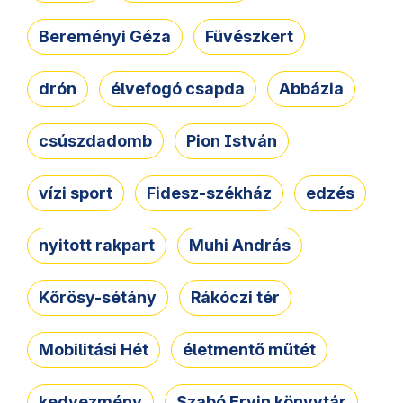
Bereményi Géza
Füvészkert
drón
élvefogó csapda
Abbázia
csúszdadomb
Pion István
vízi sport
Fidesz-székház
edzés
nyitott rakpart
Muhi András
Kőrösy-sétány
Rákóczi tér
Mobilitási Hét
életmentő műtét
kedvezmény
Szabó Ervin könyvtár