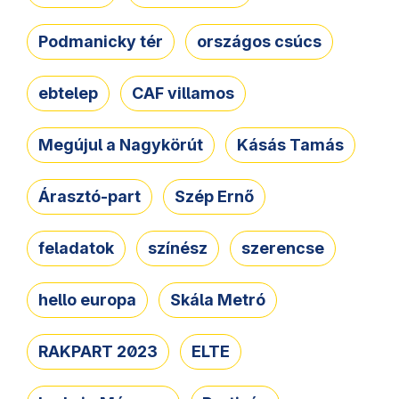
Podmanicky tér
országos csúcs
ebtelep
CAF villamos
Megújul a Nagykörút
Kásás Tamás
Árasztó-part
Szép Ernő
feladatok
színész
szerencse
hello europa
Skála Metró
RAKPART 2023
ELTE