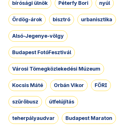
bírósági ülnök
Péterfy Bori
nyúl
Ördög-árok
bisztró
urbanisztika
Alsó-Jegenye-völgy
Budapest FotóFesztivál
Városi Tömegközlekedési Múzeum
Kocsis Máté
Orbán Vikor
FÖRI
szűrőbusz
útfelújítás
teherpályaudvar
Budapest Maraton