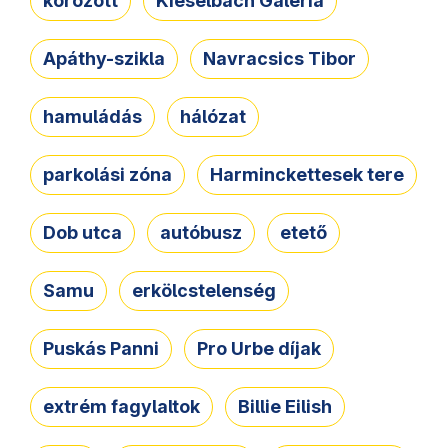
körözött
Kieselbach Galéria
Apáthy-szikla
Navracsics Tibor
hamuládás
hálózat
parkolási zóna
Harminckettesek tere
Dob utca
autóbusz
etető
Samu
erkölcstelenség
Puskás Panni
Pro Urbe díjak
extrém fagylaltok
Billie Eilish