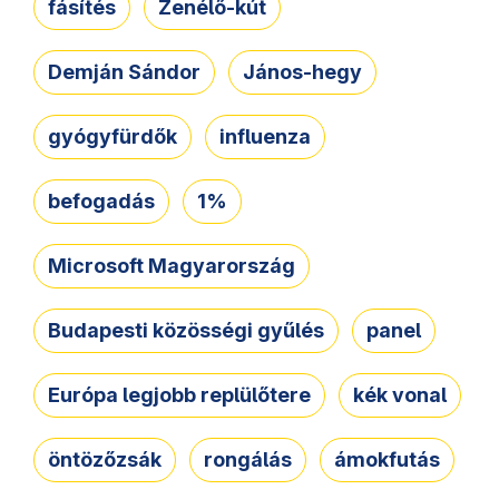
fásítés
Zenélő-kút
Demján Sándor
János-hegy
gyógyfürdők
influenza
befogadás
1%
Microsoft Magyarország
Budapesti közösségi gyűlés
panel
Európa legjobb replülőtere
kék vonal
öntözőzsák
rongálás
ámokfutás