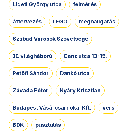
Ligeti György utca
felmérés
áttervezés
LEGO
meghallgatás
Szabad Városok Szövetsége
II. világháború
Ganz utca 13-15.
Petőfi Sándor
Dankó utca
Závada Péter
Nyáry Krisztián
Budapest Vásárcsarnokai Kft.
vers
BDK
pusztulás