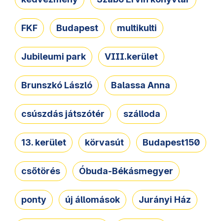
FKF
Budapest
multikulti
Jubileumi park
VIII.kerület
Brunszkó László
Balassa Anna
csúszdás játszótér
szálloda
13. kerület
körvasút
Budapest150
csőtörés
Óbuda-Békásmegyer
ponty
új állomások
Jurányi Ház