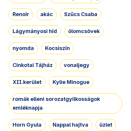
Renoir
akác
Szűcs Csaba
Lágymányosi híd
ólomcsövek
nyomda
Kocsiszín
Cinkotai Tájház
vonaljegy
XII.kerület
Kylie Minogue
romák elleni sorozatgyilkosságok
emléknapja
Horn Gyula
Nappal hajtva
üzlet