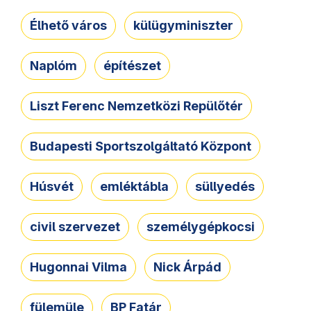
Élhető város
külügyminiszter
Naplóm
építészet
Liszt Ferenc Nemzetközi Repülőtér
Budapesti Sportszolgáltató Központ
Húsvét
emléktábla
süllyedés
civil szervezet
személygépkocsi
Hugonnai Vilma
Nick Árpád
fülemüle
BP Fatár