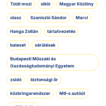
Toldi mozi
sikló
Magyar Közlöny
olasz
Szaniszló Sándor
Marci
Hanga Zoltán
tárlatvezetés
baleset
sérülések
Budapesti Műszaki és
Gazdaságtudományi Egyetem
zsidó
biztonsági őr
közbringarendszer
M0-s autóút