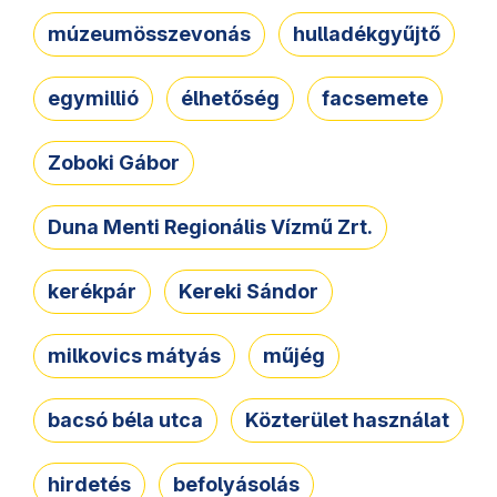
múzeumösszevonás
hulladékgyűjtő
egymillió
élhetőség
facsemete
Zoboki Gábor
Duna Menti Regionális Vízmű Zrt.
kerékpár
Kereki Sándor
milkovics mátyás
műjég
bacsó béla utca
Közterület használat
hirdetés
befolyásolás