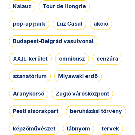
Kalauz
Tour de Hongrie
pop-up park
Luz Casal
akció
Budapest-Belgrád vasútvonal
XXII. kerület
omnibusz
cenzúra
szanatórium
Miyawaki erdő
Aranykorsó
Zugló városközpont
Pesti alsórakpart
beruházási törvény
képzőművészet
lábnyom
tervek