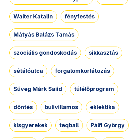
Walter Katalin
fényfestés
Mátyás Balázs Tamás
szociális gondoskodás
sikkasztás
sétálóutca
forgalomkorlátozás
Süveg Márk Saiid
túlélőprogram
döntés
bulivillamos
eklektika
kisgyerekek
teqball
Pálfi György