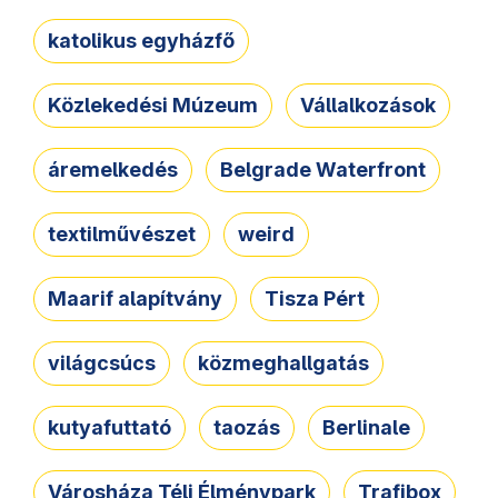
katolikus egyházfő
Közlekedési Múzeum
Vállalkozások
áremelkedés
Belgrade Waterfront
textilművészet
weird
Maarif alapítvány
Tisza Pért
világcsúcs
közmeghallgatás
kutyafuttató
taozás
Berlinale
Városháza Téli Élménypark
Trafibox