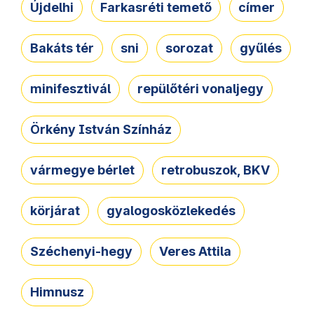
Újdelhi
Farkasréti temető
címer
Bakáts tér
sni
sorozat
gyűlés
minifesztivál
repülőtéri vonaljegy
Örkény István Színház
vármegye bérlet
retrobuszok, BKV
körjárat
gyalogosközlekedés
Széchenyi-hegy
Veres Attila
Himnusz