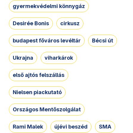
gyermekvédelmi könnygáz
Desirée Bonis
cirkusz
budapest főváros levéltár
Bécsi út
Ukrajna
viharkárok
első ajtós felszállás
Nielsen piackutató
Országos Mentőszolgálat
Rami Malek
újévi beszéd
SMA