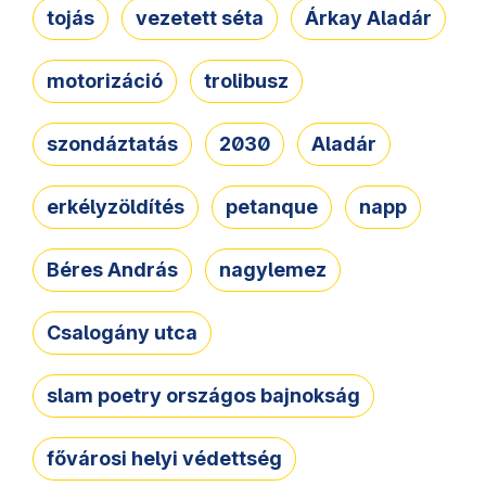
tojás
vezetett séta
Árkay Aladár
motorizáció
trolibusz
szondáztatás
2030
Aladár
erkélyzöldítés
petanque
napp
Béres András
nagylemez
Csalogány utca
slam poetry országos bajnokság
fővárosi helyi védettség