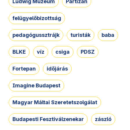
Ludwig Múzeum
Partizán
felügyelőbizottság
pedagógussztrájk
turisták
baba
BLKE
víz
csiga
PDSZ
Fortepan
időjárás
Imagine Budapest
Magyar Máltai Szeretetszolgálat
Budapesti Fesztiválzenekar
zászló