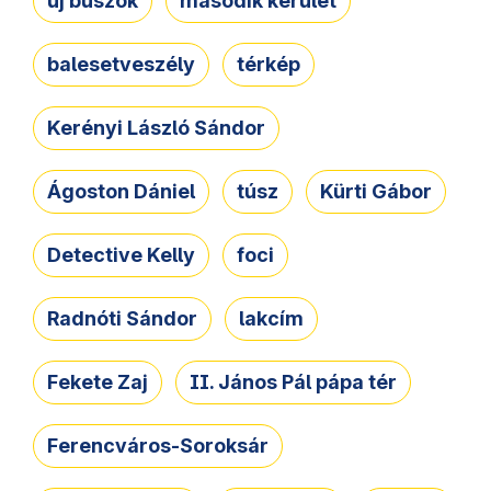
új buszok
második kerület
balesetveszély
térkép
Kerényi László Sándor
Ágoston Dániel
túsz
Kürti Gábor
Detective Kelly
foci
Radnóti Sándor
lakcím
Fekete Zaj
II. János Pál pápa tér
Ferencváros-Soroksár