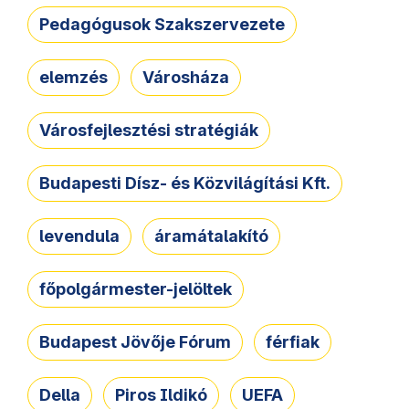
Pedagógusok Szakszervezete
elemzés
Városháza
Városfejlesztési stratégiák
Budapesti Dísz- és Közvilágítási Kft.
levendula
áramátalakító
főpolgármester-jelöltek
Budapest Jövője Fórum
férfiak
Della
Piros Ildikó
UEFA