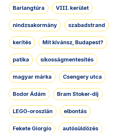
Barlangtúra
VIII. kerület
nindzsakormány
szabadstrand
kerítés
Mit kívánsz, Budapest?
patika
síkosságmentesítés
magyar márka
Csengery utca
Bodor Ádám
Bram Stoker-díj
LEGO-oroszlán
elbontás
Fekete Giorgio
autósüldözés