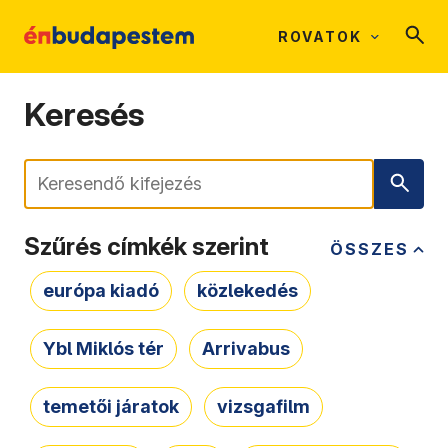
ROVATOK
Keresés
Keresés
Szűrés címkék szerint
ÖSSZES
európa kiadó
közlekedés
Ybl Miklós tér
Arrivabus
temetői járatok
vizsgafilm