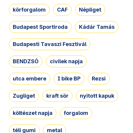
körforgalom
CAF
Népliget
Budapest Sportiroda
Kádár Tamás
Budapesti Tavaszi Fesztivál
BENDZSÓ
civilek napja
utca embere
I bike BP
Rezsi
Zugliget
kraft sör
nyitott kapuk
költészet napja
forgalom
téli gumi
metal