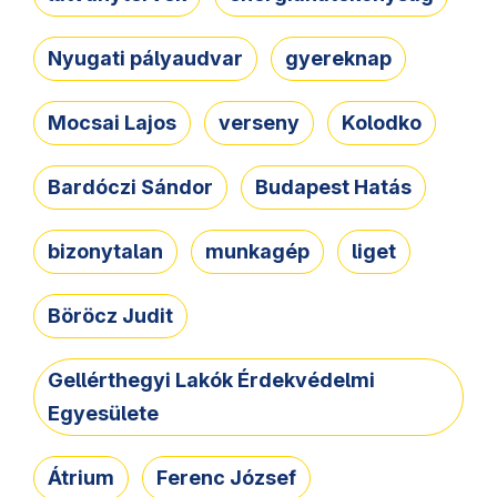
Nyugati pályaudvar
gyereknap
Mocsai Lajos
verseny
Kolodko
Bardóczi Sándor
Budapest Hatás
bizonytalan
munkagép
liget
Böröcz Judit
Gellérthegyi Lakók Érdekvédelmi
Egyesülete
Átrium
Ferenc József