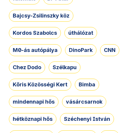
Bajcsy-Zsilinszky köz
Kordos Szabolcs
úthálózat
M0-ás autópálya
DinoPark
CNN
Chez Dodo
Szélkapu
Kőris Közösségi Kert
Bimba
mindennapi hős
vásárcsarnok
hétköznapi hős
Széchenyi István