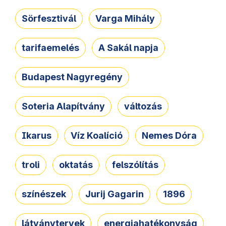
Sörfesztivál
Varga Mihály
tarifaemelés
A Sakál napja
Budapest Nagyregény
Soteria Alapítvány
változás
Ikarus
Víz Koalíció
Nemes Dóra
troli
oktatás
felszólítás
színészek
Jurij Gagarin
1896
látványtervek
energiahatékonyság