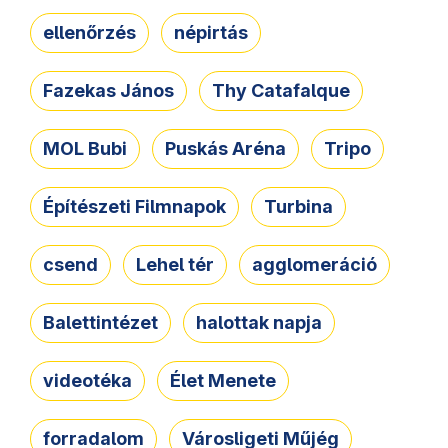
ellenőrzés
népirtás
Fazekas János
Thy Catafalque
MOL Bubi
Puskás Aréna
Tripo
Építészeti Filmnapok
Turbina
csend
Lehel tér
agglomeráció
Balettintézet
halottak napja
videotéka
Élet Menete
forradalom
Városligeti Műjég