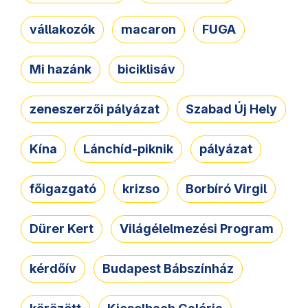
vállakozók
macaron
FUGA
Mi hazánk
biciklisáv
zeneszerzői pályázat
Szabad Új Hely
Kína
Lánchíd-piknik
pályázat
főigazgató
krizso
Borbíró Virgil
Dürer Kert
Világélelmezési Program
kérdőív
Budapest Bábszínház