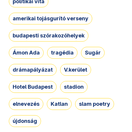
politikai vita
amerikai tojásgurító verseny
budapesti szórakozóhelyek
Ámon Ada
tragédia
Sugár
drámapályázat
V.kerület
Hotel Budapest
stadion
elnevezés
Katlan
slam poetry
újdonság