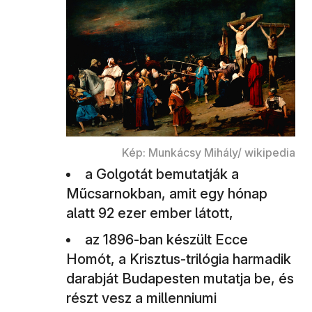
Kép: Munkácsy Mihály/ wikipedia
a Golgotát bemutatják a
Műcsarnokban, amit egy hónap
alatt 92 ezer ember látott,
az 1896-ban készült Ecce
Homót, a Krisztus-trilógia harmadik
darabját Budapesten mutatja be, és
részt vesz a millenniumi