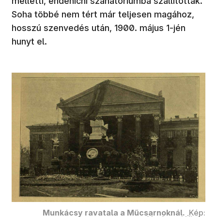
melletti, endenichi szanatóriumba szállították.
Soha többé nem tért már teljesen magához,
hosszú szenvedés után, 1900. május 1-jén
hunyt el.
Munkácsy ravatala a Műcsarnoknál.
Kép: