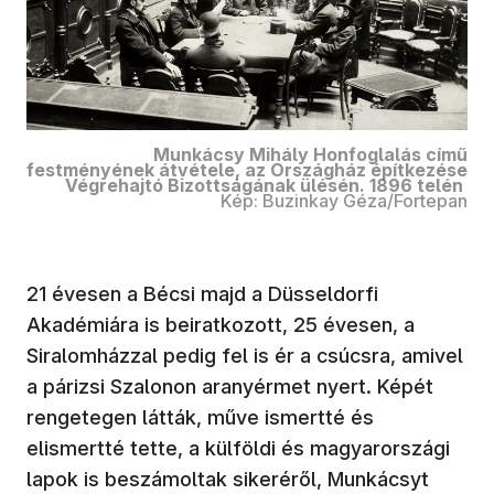
Munkácsy Mihály Honfoglalás című
festményének átvétele, az Országház építkezése
Végrehajtó Bizottságának ülésén. 1896 telén
Kép: Buzinkay Géza/Fortepan
21 évesen a Bécsi majd a Düsseldorfi
Akadémiára is beiratkozott, 25 évesen, a
Siralomházzal pedig fel is ér a csúcsra, amivel
a párizsi Szalonon aranyérmet nyert. Képét
rengetegen látták, műve ismertté és
elismertté tette, a külföldi és magyarországi
lapok is beszámoltak sikeréről, Munkácsyt