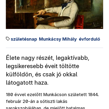
születésnap
Munkácsy Mihály
évforduló
Élete nagy részét, legaktívabb,
legsikeresebb éveit töltötte
külföldön, és csak jó okkal
látogatott haza.
180 évvel ezelőtt Munkácson született 1844.
február 20-án a sótiszti lakás
sarokszobájában, de mielőtt hatalmas