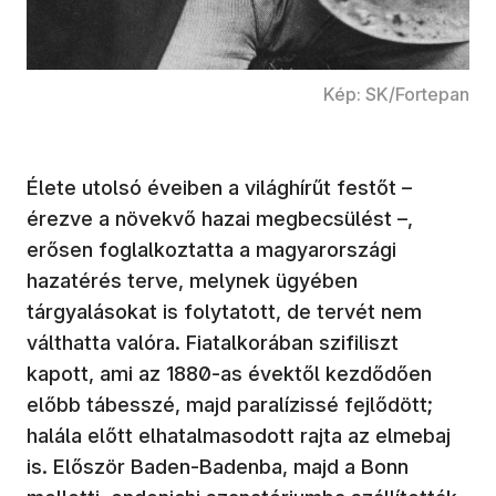
Kép: SK/Fortepan
Élete utolsó éveiben a világhírűt festőt –
érezve a növekvő hazai megbecsülést –,
erősen foglalkoztatta a magyarországi
hazatérés terve, melynek ügyében
tárgyalásokat is folytatott, de tervét nem
válthatta valóra. Fiatalkorában szifiliszt
kapott, ami az 1880-as évektől kezdődően
előbb tábesszé, majd paralízissé fejlődött;
halála előtt elhatalmasodott rajta az elmebaj
is. Először Baden-Badenba, majd a Bonn