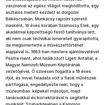
vásznaival az egész világot meghódította, egy
asztalos mellett kezdett el dolgozni
Békéscsabán. Munkácsy rajzolni szerető
inasként, 16 éves korában Szamossy Elek, egy
akadémiai képzettségű festő tanítványa lett,
aki nem csak technikai ismereteit gyarapította,
de megismertette a művészettörténet
alapjaival is. 1863-ban mestere ajánlólevelével
Pestre ment, ahol találkozott Ligeti Antallal, a
Magyar Nemzeti Múzeum Képtárának
vezetőjével. Ő szívesen fogadta a 18 éves
ifjút, és mivel feladata volt a fiatal művészek
pártfogása, engedélyezte neki, hogy a
múzeumban képeket másoljon, majd
tanácsokkal és korrektúrával is segítette
munkáját. Szabadidejében a Kammon