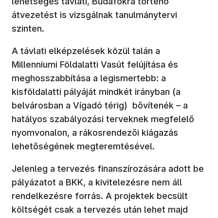
lehetséges távlati, Budafokra történő
átvezetést is vizsgálnak tanulmánytervi
szinten.
A távlati elképzelések közül talán a
Millenniumi Földalatti Vasút felújítása és
meghosszabbítása a legismertebb: a
kisföldalatti pályáját mindkét irányban (a
belvárosban a Vígadó térig) bővítenék – a
hatályos szabályozási terveknek megfelelő
nyomvonalon, a rákosrendezői kiágazás
lehetőségének megteremtésével.
Jelenleg a tervezés finanszírozására adott be
pályázatot a BKK, a kivitelezésre nem áll
rendelkezésre forrás. A projektek becsült
költségét csak a tervezés után lehet majd