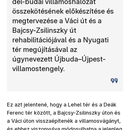
dél-budai villamoshálózat
összekötésének előkészítése és
megtervezése a Váci út és a
Bajcsy-Zsilinszky út
rehabilitációjával és a Nyugati
tér megújításával az
úgynevezett Újbuda–Újpest-
villamostengely.
Ez azt jelentené, hogy a Lehel tér és a Deák
Ferenc tér között, a Bajcsy-Zsilinszky úton és
a Váci úton visszaépítenék a villamosvágányt,
és ehhez viszonyulva módosulhatna a jelenleg