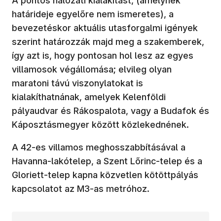
A pontos hálózati kialakítást, (amelynek
határideje egyelőre nem ismeretes), a
bevezetéskor aktuális utasforgalmi igények
szerint határozzák majd meg a szakemberek,
így azt is, hogy pontosan hol lesz az egyes
villamosok végállomása; elvileg olyan
maratoni távú viszonylatokat is
kialakíthatnának, amelyek Kelenföldi
pályaudvar és Rákospalota, vagy a Budafok és
Káposztásmegyer között közlekednének.
A 42-es villamos meghosszabbításával a
Havanna-lakótelep, a Szent Lőrinc-telep és a
Gloriett-telep kapna közvetlen kötöttpályás
kapcsolatot az M3-as metróhoz.