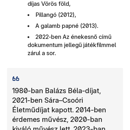
díjas Vörös föld,
Pillangó (2012),
A galamb papné (2013).
2022-ben Az énekesnő című
dokumentum jellegű játékfilmmel
zárul a sor.
1980-ban Balázs Béla-díjat,
2021-ben Sára–Csoóri
Életműdíjat kapott. 2014-ben
érdemes művész, 2020-ban
kiváló művész lett. 2023-ban