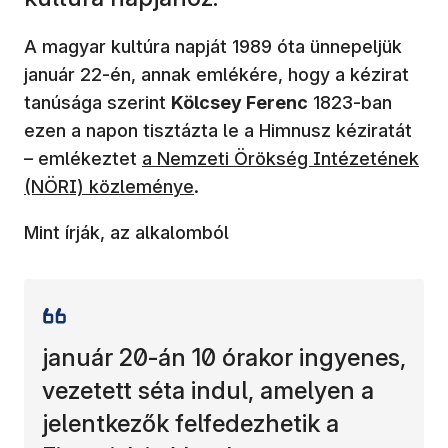
A magyar kultúra napját 1989 óta ünnepeljük
január 22-én, annak emlékére, hogy a kézirat
tanúsága szerint
Kölcsey Ferenc
1823-ban
ezen a napon tisztázta le a Himnusz kéziratát
(új ablakban nyílik meg)
– emlékeztet
a Nemzeti Örökség Intézetének
(NÖRI) közleménye
.
Mint írják, az alkalomból
január 20-án 10 órakor ingyenes,
vezetett séta indul, amelyen a
jelentkezők felfedezhetik a