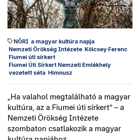
NŐRI
a magyar kultúra napja
Nemzeti Örökség Intézete
Kölcsey Ferenc
Fiumei úti sírkert
Fiumei Úti Sírkert Nemzeti Emlékhely
vezetett séta
Himnusz
„Ha valahol megtalálható a magyar
kultúra, az a Fiumei úti sírkert” – a
Nemzeti Örökség Intézete
szombaton csatlakozik a magyar
kultúra napjához.