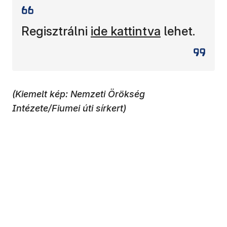
(új ablakban nyílik meg)
Regisztrálni
ide kattintva
lehet.
(Kiemelt kép: Nemzeti Örökség
Intézete/Fiumei úti sírkert)