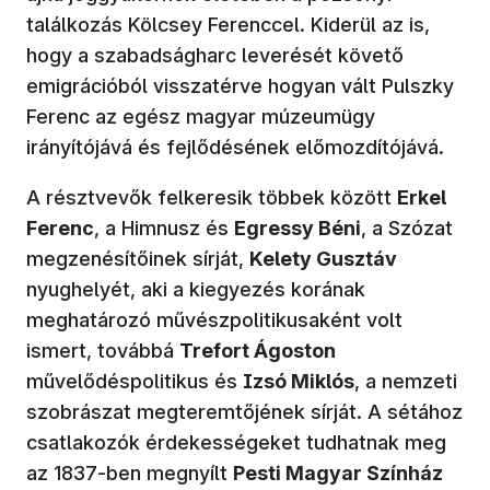
találkozás Kölcsey Ferenccel. Kiderül az is,
hogy a szabadságharc leverését követő
emigrációból visszatérve hogyan vált Pulszky
Ferenc az egész magyar múzeumügy
irányítójává és fejlődésének előmozdítójává.
A résztvevők felkeresik többek között
Erkel
Ferenc
, a Himnusz és
Egressy Béni
, a Szózat
megzenésítőinek sírját,
Kelety Gusztáv
nyughelyét, aki a kiegyezés korának
meghatározó művészpolitikusaként volt
ismert, továbbá
Trefort Ágoston
művelődéspolitikus és
Izsó Miklós
, a nemzeti
szobrászat megteremtőjének sírját. A sétához
csatlakozók érdekességeket tudhatnak meg
az 1837-ben megnyílt
Pesti Magyar Színház