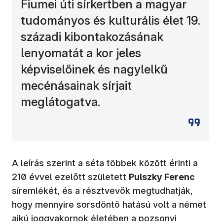
Fiumei úti sírkertben a magyar
tudományos és kulturális élet 19.
századi kibontakozásának
lenyomatát a kor jeles
képviselőinek és nagylelkű
mecénásainak sírjait
meglátogatva.
A leírás szerint a séta többek között érinti a
210 évvel ezelőtt született
Pulszky Ferenc
síremlékét, és a résztvevők megtudhatják,
hogy mennyire sorsdöntő hatású volt a német
ajkú joggyakornok életében a pozsonyi