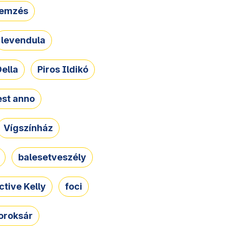
lemzés
levendula
ella
Piros Ildikó
st anno
Vígszínház
balesetveszély
ctive Kelly
foci
oroksár