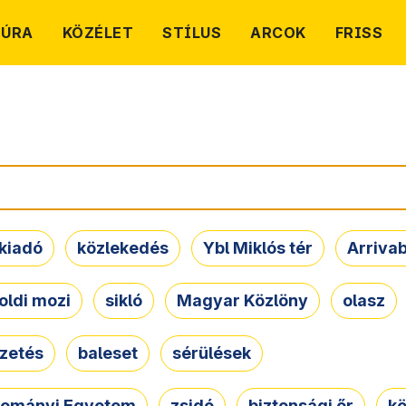
TÚRA
KÖZÉLET
STÍLUS
ARCOK
FRISS
kiadó
közlekedés
Ybl Miklós tér
Arriva
oldi mozi
sikló
Magyar Közlöny
olasz
ezetés
baleset
sérülések
dományi Egyetem
zsidó
biztonsági őr
kö