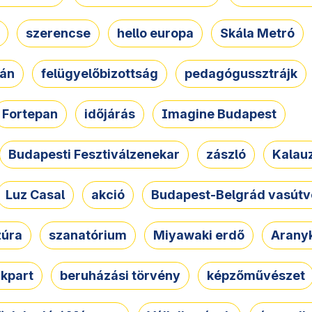
szerencse
hello europa
Skála Metró
zán
felügyelőbizottság
pedagógussztrájk
Fortepan
időjárás
Imagine Budapest
Budapesti Fesztiválzenekar
zászló
Kalau
Luz Casal
akció
Budapest-Belgrád vasútv
zúra
szanatórium
Miyawaki erdő
Arany
akpart
beruházási törvény
képzőművészet