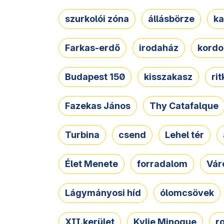
szurkolói zóna
állásbörze
ka
Farkas-erdő
irodaház
kordo
Budapest 150
kisszakasz
ri
Fazekas János
Thy Catafalque
Turbina
csend
Lehel tér
Élet Menete
forradalom
Vár
Lágymányosi híd
ólomcsövek
XII.kerület
Kylie Minogue
r