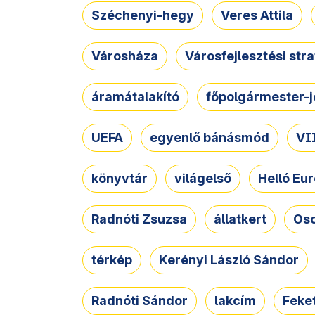
Széchenyi-hegy
Veres Attila
Városháza
Városfejlesztési str
áramátalakító
főpolgármester-j
UEFA
egyenlő bánásmód
VII
könyvtár
világelső
Helló Eur
Radnóti Zsuzsa
állatkert
Osc
térkép
Kerényi László Sándor
Radnóti Sándor
lakcím
Feket