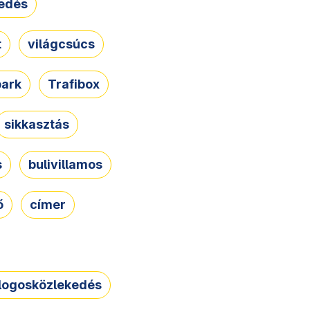
edés
t
világcsúcs
park
Trafibox
sikkasztás
s
bulivillamos
ő
címer
logosközlekedés