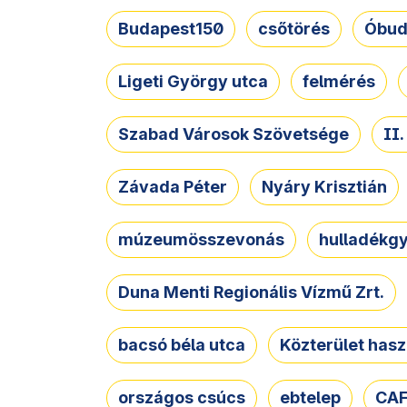
Budapest150
csőtörés
Óbud
Ligeti György utca
felmérés
Szabad Városok Szövetsége
II
Závada Péter
Nyáry Krisztián
múzeumösszevonás
hulladékgy
Duna Menti Regionális Vízmű Zrt.
bacsó béla utca
Közterület hasz
országos csúcs
ebtelep
CAF