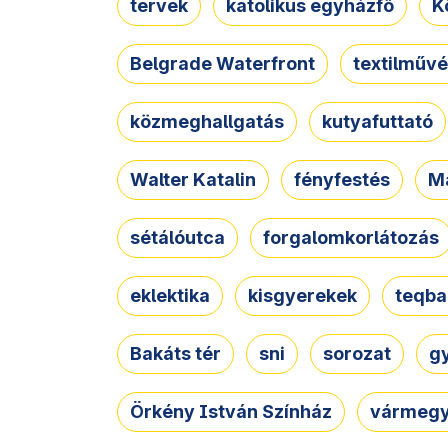
tervek
katolikus egyházfő
K
Belgrade Waterfront
textilművé
közmeghallgatás
kutyafuttató
Walter Katalin
fényfestés
M
sétálóutca
forgalomkorlátozás
eklektika
kisgyerekek
teqba
Bakáts tér
sni
sorozat
g
Örkény István Színház
vármegy