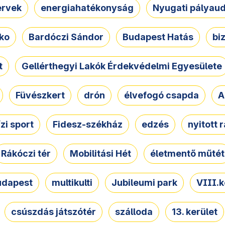
ervek
energiahatékonyság
Nyugati pályau
ko
Bardóczi Sándor
Budapest Hatás
bi
t
Gellérthegyi Lakók Érdekvédelmi Egyesülete
Füvészkert
drón
élvefogó csapda
A
ízi sport
Fidesz-székház
edzés
nyitott 
Rákóczi tér
Mobilitási Hét
életmentő műtét
udapest
multikulti
Jubileumi park
VIII.k
csúszdás játszótér
szálloda
13. kerület