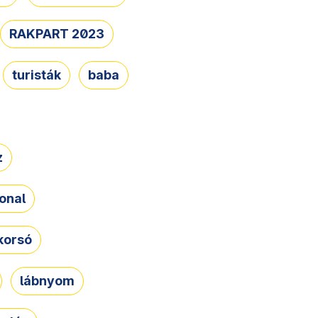
RAKPART 2023
turisták
baba
z
onal
korsó
lábnyom