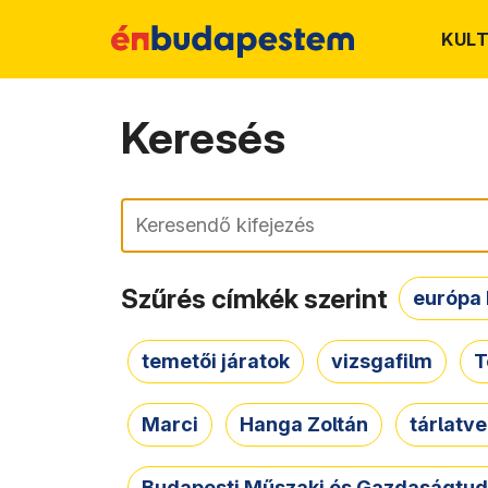
KUL
Keresés
Keresés
Szűrés címkék szerint
európa 
temetői járatok
vizsgafilm
T
Marci
Hanga Zoltán
tárlatv
Budapesti Műszaki és Gazdaságtu