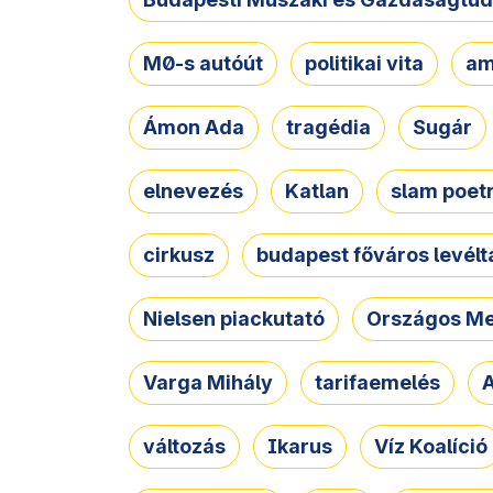
M0-s autóút
politikai vita
am
Ámon Ada
tragédia
Sugár
elnevezés
Katlan
slam poet
cirkusz
budapest főváros levélt
Nielsen piackutató
Országos Me
Varga Mihály
tarifaemelés
A
változás
Ikarus
Víz Koalíció