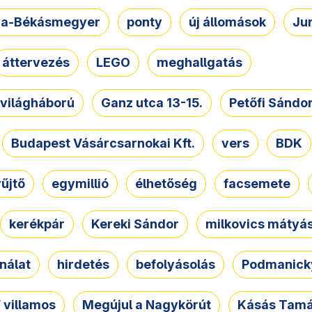
a-Békásmegyer
ponty
új állomások
Ju
áttervezés
LEGO
meghallgatás
. világháború
Ganz utca 13-15.
Petőfi Sándo
Budapest Vásárcsarnokai Kft.
vers
BDK
űjtő
egymillió
élhetőség
facsemete
kerékpár
Kereki Sándor
milkovics mátyá
nálat
hirdetés
befolyásolás
Podmanicky
 villamos
Megújul a Nagykörút
Kásás Tam