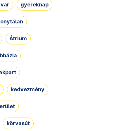
dvar
gyereknap
zonytalan
Átrium
bbázia
rakpart
kedvezmény
erület
körvasút