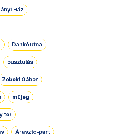
rányi Ház
r
Dankó utca
pusztulás
Zoboki Gábor
s
műjég
 tér
ás
Árasztó-part