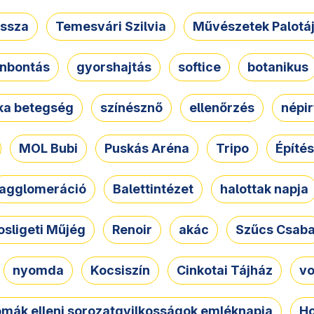
ssza
Temesvári Szilvia
Művészetek Palotá
nbontás
gyorshajtás
softice
botanikus
tka betegség
színésznő
ellenőrzés
népir
MOL Bubi
Puskás Aréna
Tripo
Építés
agglomeráció
Balettintézet
halottak napja
osligeti Műjég
Renoir
akác
Szűcs Csab
nyomda
Kocsiszín
Cinkotai Tájház
vo
omák elleni sorozatgyilkosságok emléknapja
Ho