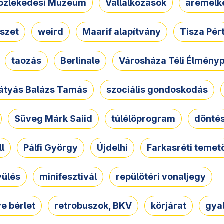
özlekedési Múzeum
Vállalkozások
áremelk
szet
weird
Maarif alapítvány
Tisza Pér
taozás
Berlinale
Városháza Téli Élmény
átyás Balázs Tamás
szociális gondoskodás
Süveg Márk Saiid
túlélőprogram
dönté
ll
Pálfi György
Újdelhi
Farkasréti temet
yűlés
minifesztivál
repülőtéri vonaljegy
e bérlet
retrobuszok, BKV
körjárat
gya