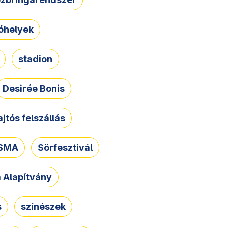
óhelyek
stadion
Desirée Bonis
ajtós felszállás
SMA
Sörfesztivál
a Alapítvány
s
színészek