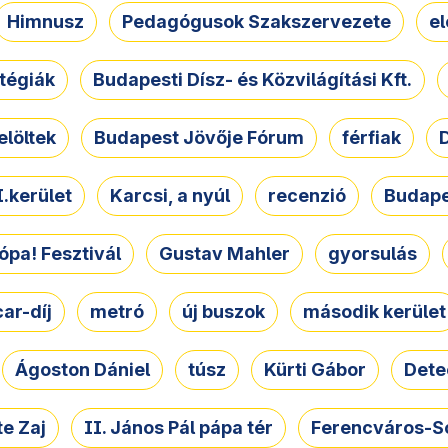
Himnusz
Pedagógusok Szakszervezete
e
atégiák
Budapesti Dísz- és Közvilágítási Kft.
elöltek
Budapest Jövője Fórum
férfiak
D
.kerület
Karcsi, a nyúl
recenzió
Budape
ópa! Fesztivál
Gustav Mahler
gyorsulás
ar-díj
metró
új buszok
második kerület
Ágoston Dániel
túsz
Kürti Gábor
Dete
e Zaj
II. János Pál pápa tér
Ferencváros-S