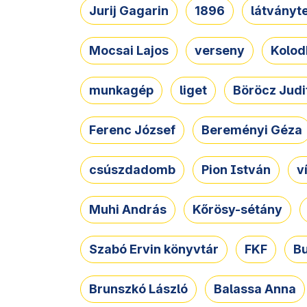
Jurij Gagarin
1896
látványt
Mocsai Lajos
verseny
Kolod
munkagép
liget
Böröcz Judi
Ferenc József
Bereményi Géza
csúszdadomb
Pion István
v
Muhi András
Kőrösy-sétány
Szabó Ervin könyvtár
FKF
B
Brunszkó László
Balassa Anna