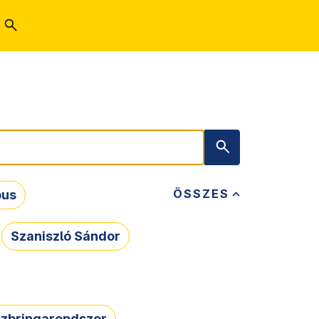
ÖSSZES
bus
Szaniszló Sándor
zbringarendszer