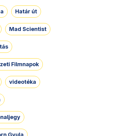
ja
Határ út
Mad Scientist
tás
zeti Filmnapok
videotéka
a
naljegy
rn Gyula