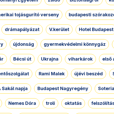
erikai tojásgurító verseny
budapesti szórakoz
drámapályázat
V.kerület
Hotel Budapest
ry
újdonság
gyermekvédelmi könnygáz
ár
Bécsi út
Ukrajna
viharkárok
első 
ntőszolgálat
Rami Malek
újévi beszéd
 Sakál napja
Budapest Nagyregény
Soteri
Nemes Dóra
troli
oktatás
felszólítá