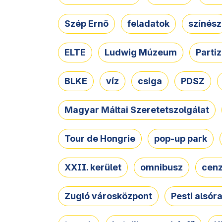
Szép Ernő
feladatok
színész
ELTE
Ludwig Múzeum
Parti
BLKE
víz
csiga
PDSZ
Magyar Máltai Szeretetszolgálat
Tour de Hongrie
pop-up park
XXII. kerület
omnibusz
cen
Zugló városközpont
Pesti alsór