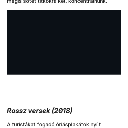
mégis sötét titkokra kell koncentrálnunk.
Rossz versek (2018)
A turistákat fogadó óriásplakátok nyílt