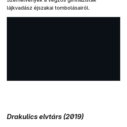
lájkvadász éjszakai tombolásairól.
Drakulics elvtárs (2019)