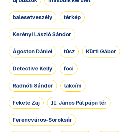
új buszok
második kerület
balesetveszély
térkép
Kerényi László Sándor
Ágoston Dániel
túsz
Kürti Gábor
Detective Kelly
foci
Radnóti Sándor
lakcím
Fekete Zaj
II. János Pál pápa tér
Ferencváros-Soroksár