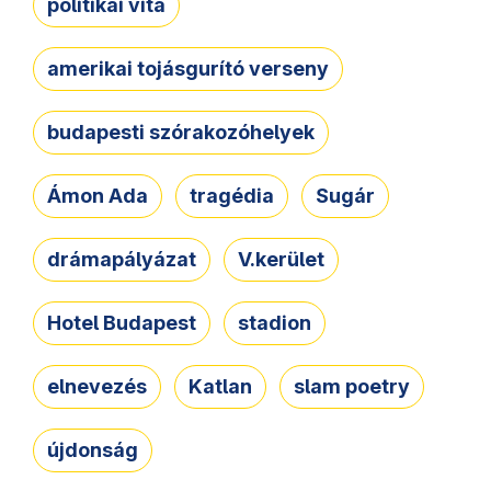
politikai vita
amerikai tojásgurító verseny
budapesti szórakozóhelyek
Ámon Ada
tragédia
Sugár
drámapályázat
V.kerület
Hotel Budapest
stadion
elnevezés
Katlan
slam poetry
újdonság