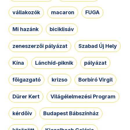
vállakozók
macaron
FUGA
Mi hazánk
biciklisáv
zeneszerzői pályázat
Szabad Új Hely
Kína
Lánchíd-piknik
pályázat
főigazgató
krizso
Borbíró Virgil
Dürer Kert
Világélelmezési Program
kérdőív
Budapest Bábszínház