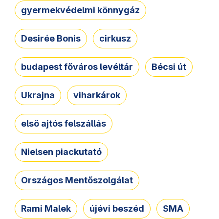
gyermekvédelmi könnygáz
Desirée Bonis
cirkusz
budapest főváros levéltár
Bécsi út
Ukrajna
viharkárok
első ajtós felszállás
Nielsen piackutató
Országos Mentőszolgálat
Rami Malek
újévi beszéd
SMA