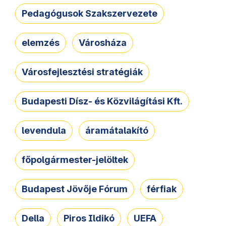
Pedagógusok Szakszervezete
elemzés
Városháza
Városfejlesztési stratégiák
Budapesti Dísz- és Közvilágítási Kft.
levendula
áramátalakító
főpolgármester-jelöltek
Budapest Jövője Fórum
férfiak
Della
Piros Ildikó
UEFA