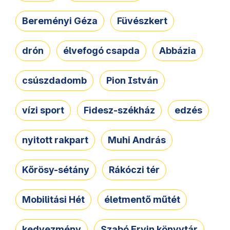
Bereményi Géza
Füvészkert
drón
élvefogó csapda
Abbázia
csúszdadomb
Pion István
vízi sport
Fidesz-székház
edzés
nyitott rakpart
Muhi András
Kőrösy-sétány
Rákóczi tér
Mobilitási Hét
életmentő műtét
kedvezmény
Szabó Ervin könyvtár