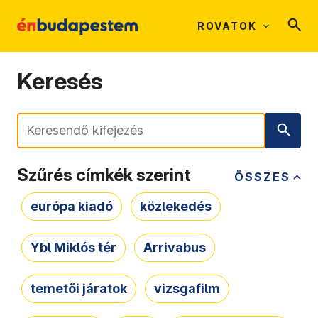
ROVATOK
Keresés
Keresés
Szűrés címkék szerint
ÖSSZES
európa kiadó
közlekedés
Ybl Miklós tér
Arrivabus
temetői járatok
vizsgafilm