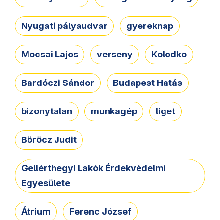
Nyugati pályaudvar
gyereknap
Mocsai Lajos
verseny
Kolodko
Bardóczi Sándor
Budapest Hatás
bizonytalan
munkagép
liget
Böröcz Judit
Gellérthegyi Lakók Érdekvédelmi
Egyesülete
Átrium
Ferenc József