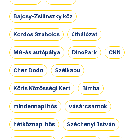
Bajcsy-Zsilinszky köz
Kordos Szabolcs
úthálózat
M0-ás autópálya
DinoPark
CNN
Chez Dodo
Szélkapu
Kőris Közösségi Kert
Bimba
mindennapi hős
vásárcsarnok
hétköznapi hős
Széchenyi István