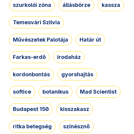
szurkolói zóna
állásbörze
kassza
Temesvári Szilvia
Művészetek Palotája
Határ út
Farkas-erdő
irodaház
kordonbontás
gyorshajtás
softice
botanikus
Mad Scientist
Budapest 150
kisszakasz
ritka betegség
színésznő