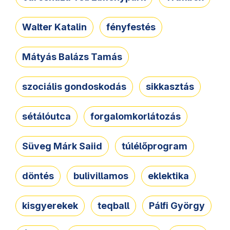
Walter Katalin
fényfestés
Mátyás Balázs Tamás
szociális gondoskodás
sikkasztás
sétálóutca
forgalomkorlátozás
Süveg Márk Saiid
túlélőprogram
döntés
bulivillamos
eklektika
kisgyerekek
teqball
Pálfi György