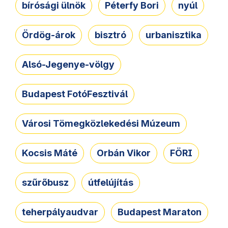
bírósági ülnök
Péterfy Bori
nyúl
Ördög-árok
bisztró
urbanisztika
Alsó-Jegenye-völgy
Budapest FotóFesztivál
Városi Tömegközlekedési Múzeum
Kocsis Máté
Orbán Vikor
FÖRI
szűrőbusz
útfelújítás
teherpályaudvar
Budapest Maraton