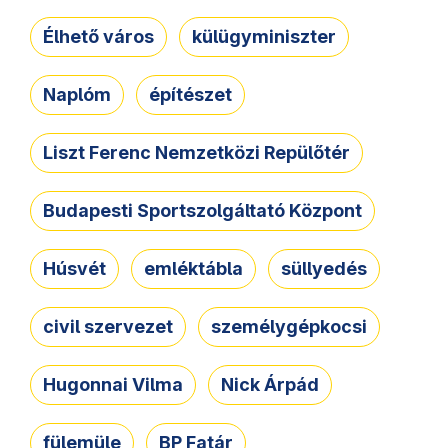
Élhető város
külügyminiszter
Naplóm
építészet
Liszt Ferenc Nemzetközi Repülőtér
Budapesti Sportszolgáltató Központ
Húsvét
emléktábla
süllyedés
civil szervezet
személygépkocsi
Hugonnai Vilma
Nick Árpád
fülemüle
BP Fatár