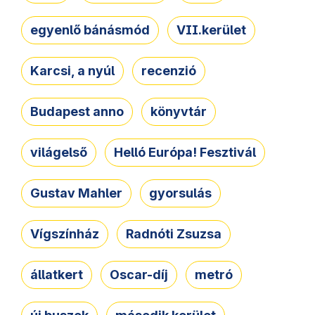
egyenlő bánásmód
VII.kerület
Karcsi, a nyúl
recenzió
Budapest anno
könyvtár
világelső
Helló Európa! Fesztivál
Gustav Mahler
gyorsulás
Vígszínház
Radnóti Zsuzsa
állatkert
Oscar-díj
metró