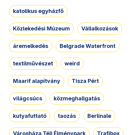
katolikus egyházfő
Közlekedési Múzeum
Vállalkozások
áremelkedés
Belgrade Waterfront
textilművészet
weird
Maarif alapítvány
Tisza Pért
világcsúcs
közmeghallgatás
kutyafuttató
taozás
Berlinale
Városháza Téli Élménypark
Trafibox