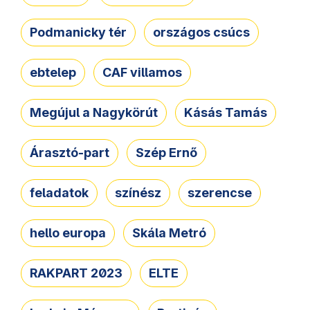
Podmanicky tér
országos csúcs
ebtelep
CAF villamos
Megújul a Nagykörút
Kásás Tamás
Árasztó-part
Szép Ernő
feladatok
színész
szerencse
hello europa
Skála Metró
RAKPART 2023
ELTE