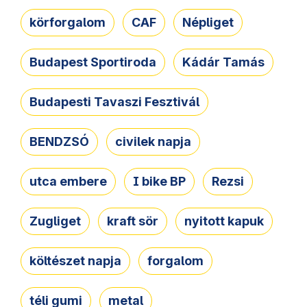
körforgalom
CAF
Népliget
Budapest Sportiroda
Kádár Tamás
Budapesti Tavaszi Fesztivál
BENDZSÓ
civilek napja
utca embere
I bike BP
Rezsi
Zugliget
kraft sör
nyitott kapuk
költészet napja
forgalom
téli gumi
metal