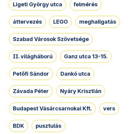
Ligeti György utca
felmérés
áttervezés
LEGO
meghallgatás
Szabad Városok Szövetsége
II. világháború
Ganz utca 13-15.
Petőfi Sándor
Dankó utca
Závada Péter
Nyáry Krisztián
Budapest Vásárcsarnokai Kft.
vers
BDK
pusztulás