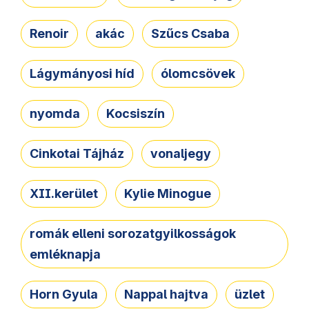
Renoir
akác
Szűcs Csaba
Lágymányosi híd
ólomcsövek
nyomda
Kocsiszín
Cinkotai Tájház
vonaljegy
XII.kerület
Kylie Minogue
romák elleni sorozatgyilkosságok
emléknapja
Horn Gyula
Nappal hajtva
üzlet