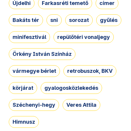
Újdelhi
Farkasréti temető
címer
Bakáts tér
sni
sorozat
gyűlés
minifesztivál
repülőtéri vonaljegy
Örkény István Színház
vármegye bérlet
retrobuszok, BKV
körjárat
gyalogosközlekedés
Széchenyi-hegy
Veres Attila
Himnusz