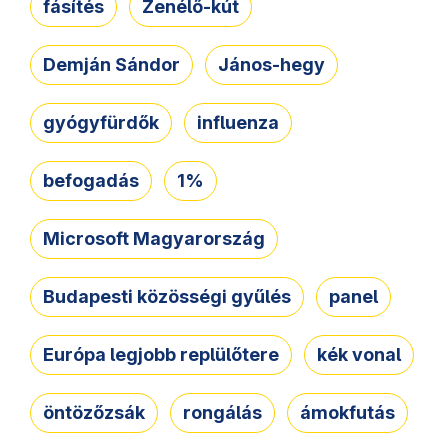
fásítés
Zenélő-kút
Demján Sándor
János-hegy
gyógyfürdők
influenza
befogadás
1%
Microsoft Magyarország
Budapesti közösségi gyűlés
panel
Európa legjobb replülőtere
kék vonal
öntözőzsák
rongálás
ámokfutás