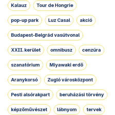
Kalauz
Tour de Hongrie
pop-up park
Luz Casal
akció
Budapest-Belgrád vasútvonal
XXII. kerület
omnibusz
cenzúra
szanatórium
Miyawaki erdő
Aranykorsó
Zugló városközpont
Pesti alsórakpart
beruházási törvény
képzőművészet
lábnyom
tervek