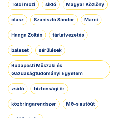
Toldi mozi
sikló
Magyar Közlöny
olasz
Szaniszló Sándor
Marci
Hanga Zoltán
tárlatvezetés
baleset
sérülések
Budapesti Műszaki és
Gazdaságtudományi Egyetem
zsidó
biztonsági őr
közbringarendszer
M0-s autóút