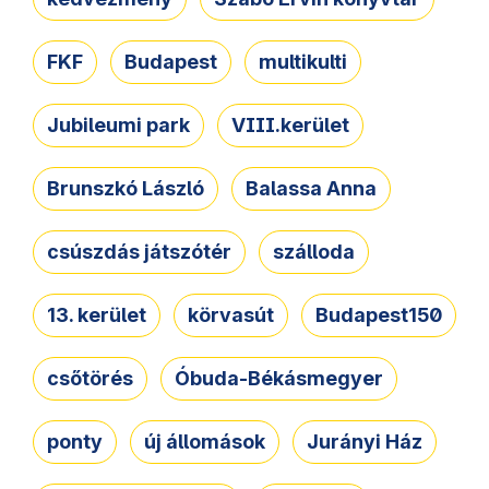
FKF
Budapest
multikulti
Jubileumi park
VIII.kerület
Brunszkó László
Balassa Anna
csúszdás játszótér
szálloda
13. kerület
körvasút
Budapest150
csőtörés
Óbuda-Békásmegyer
ponty
új állomások
Jurányi Ház