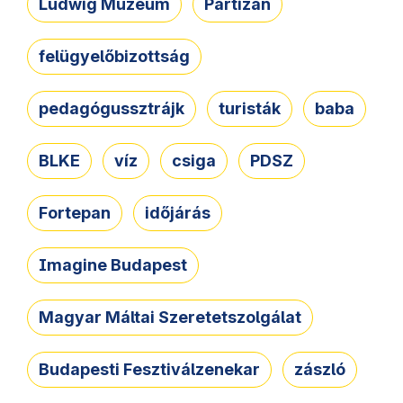
Ludwig Múzeum
Partizán
felügyelőbizottság
pedagógussztrájk
turisták
baba
BLKE
víz
csiga
PDSZ
Fortepan
időjárás
Imagine Budapest
Magyar Máltai Szeretetszolgálat
Budapesti Fesztiválzenekar
zászló