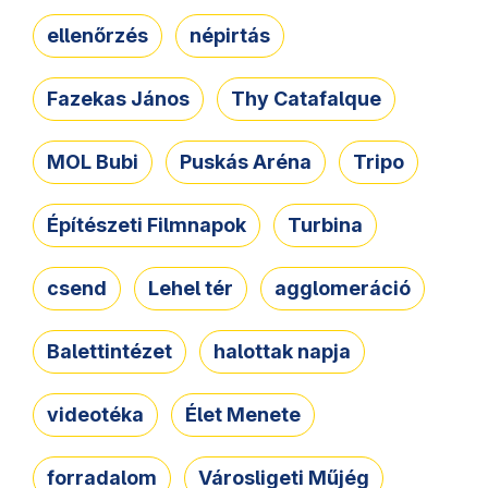
ellenőrzés
népirtás
Fazekas János
Thy Catafalque
MOL Bubi
Puskás Aréna
Tripo
Építészeti Filmnapok
Turbina
csend
Lehel tér
agglomeráció
Balettintézet
halottak napja
videotéka
Élet Menete
forradalom
Városligeti Műjég