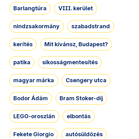
Barlangtúra
VIII. kerület
nindzsakormány
szabadstrand
kerítés
Mit kívánsz, Budapest?
patika
síkosságmentesítés
magyar márka
Csengery utca
Bodor Ádám
Bram Stoker-díj
LEGO-oroszlán
elbontás
Fekete Giorgio
autósüldözés