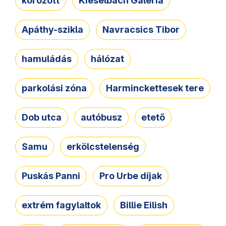
körözött
Kieselbach Galéria
Apáthy-szikla
Navracsics Tibor
hamuládás
hálózat
parkolási zóna
Harminckettesek tere
Dob utca
autóbusz
etető
Samu
erkölcstelenség
Puskás Panni
Pro Urbe díjak
extrém fagylaltok
Billie Eilish