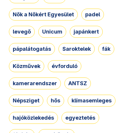
Nők a Nőkért Egyesület
padel
levegő
Unicum
japánkert
pápalátogatás
Saroktelek
fák
Közművek
évforduló
kamerarendszer
ANTSZ
Népsziget
hős
klímasemleges
hajóközlekedés
egyeztetés