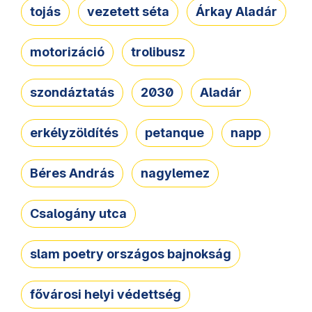
tojás
vezetett séta
Árkay Aladár
motorizáció
trolibusz
szondáztatás
2030
Aladár
erkélyzöldítés
petanque
napp
Béres András
nagylemez
Csalogány utca
slam poetry országos bajnokság
fővárosi helyi védettség