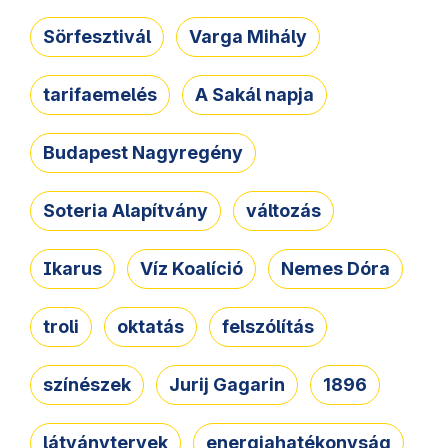
Sörfesztivál
Varga Mihály
tarifaemelés
A Sakál napja
Budapest Nagyregény
Soteria Alapítvány
változás
Ikarus
Víz Koalíció
Nemes Dóra
troli
oktatás
felszólítás
színészek
Jurij Gagarin
1896
látványtervek
energiahatékonyság