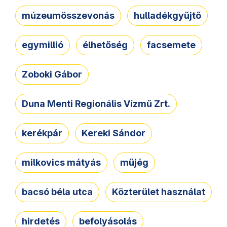
múzeumösszevonás
hulladékgyűjtő
egymillió
élhetőség
facsemete
Zoboki Gábor
Duna Menti Regionális Vízmű Zrt.
kerékpár
Kereki Sándor
milkovics mátyás
műjég
bacsó béla utca
Közterület használat
hirdetés
befolyásolás