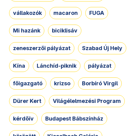
vállakozók
macaron
FUGA
Mi hazánk
biciklisáv
zeneszerzői pályázat
Szabad Új Hely
Kína
Lánchíd-piknik
pályázat
főigazgató
krizso
Borbíró Virgil
Dürer Kert
Világélelmezési Program
kérdőív
Budapest Bábszínház