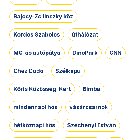
Bajcsy-Zsilinszky köz
Kordos Szabolcs
úthálózat
M0-ás autópálya
DinoPark
CNN
Chez Dodo
Szélkapu
Kőris Közösségi Kert
Bimba
mindennapi hős
vásárcsarnok
hétköznapi hős
Széchenyi István