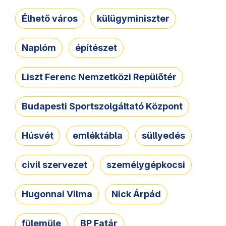
Élhető város
külügyminiszter
Naplóm
építészet
Liszt Ferenc Nemzetközi Repülőtér
Budapesti Sportszolgáltató Központ
Húsvét
emléktábla
süllyedés
civil szervezet
személygépkocsi
Hugonnai Vilma
Nick Árpád
fülemüle
BP Fatár