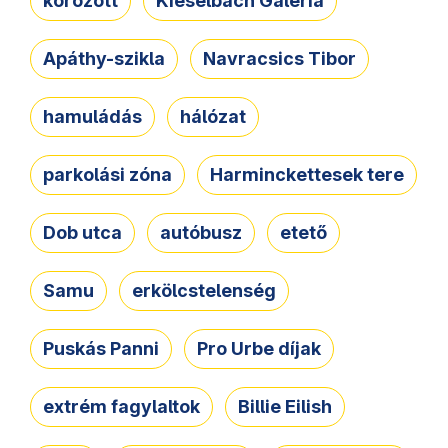
körözött
Kieselbach Galéria
Apáthy-szikla
Navracsics Tibor
hamuládás
hálózat
parkolási zóna
Harminckettesek tere
Dob utca
autóbusz
etető
Samu
erkölcstelenség
Puskás Panni
Pro Urbe díjak
extrém fagylaltok
Billie Eilish