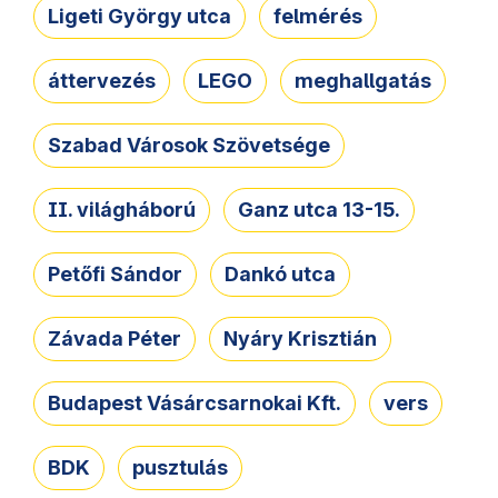
Ligeti György utca
felmérés
áttervezés
LEGO
meghallgatás
Szabad Városok Szövetsége
II. világháború
Ganz utca 13-15.
Petőfi Sándor
Dankó utca
Závada Péter
Nyáry Krisztián
Budapest Vásárcsarnokai Kft.
vers
BDK
pusztulás