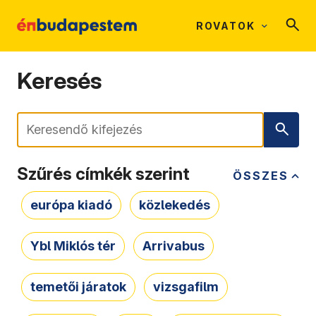
ROVATOK
Keresés
Keresés
Szűrés címkék szerint
ÖSSZES
európa kiadó
közlekedés
Ybl Miklós tér
Arrivabus
temetői járatok
vizsgafilm