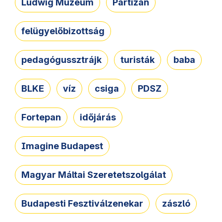
Ludwig Múzeum
Partizán
felügyelőbizottság
pedagógussztrájk
turisták
baba
BLKE
víz
csiga
PDSZ
Fortepan
időjárás
Imagine Budapest
Magyar Máltai Szeretetszolgálat
Budapesti Fesztiválzenekar
zászló