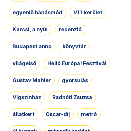
egyenlő bánásmód
VII.kerület
Karcsi, a nyúl
recenzió
Budapest anno
könyvtár
világelső
Helló Európa! Fesztivál
Gustav Mahler
gyorsulás
Vígszínház
Radnóti Zsuzsa
állatkert
Oscar-díj
metró