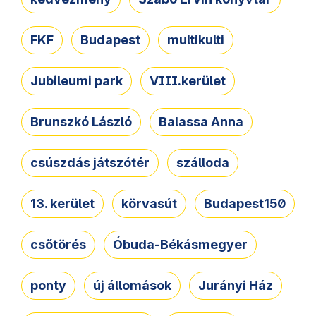
FKF
Budapest
multikulti
Jubileumi park
VIII.kerület
Brunszkó László
Balassa Anna
csúszdás játszótér
szálloda
13. kerület
körvasút
Budapest150
csőtörés
Óbuda-Békásmegyer
ponty
új állomások
Jurányi Ház