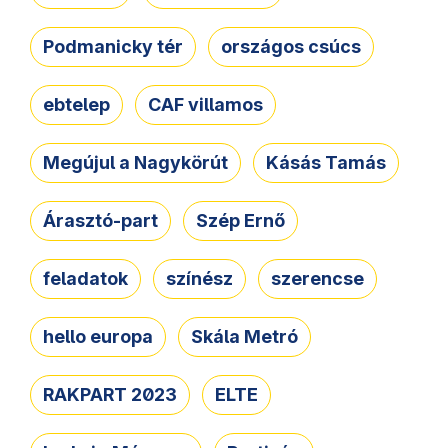
Podmanicky tér
országos csúcs
ebtelep
CAF villamos
Megújul a Nagykörút
Kásás Tamás
Árasztó-part
Szép Ernő
feladatok
színész
szerencse
hello europa
Skála Metró
RAKPART 2023
ELTE