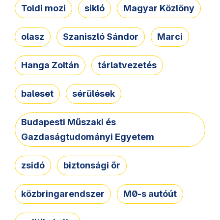
Toldi mozi
sikló
Magyar Közlöny
olasz
Szaniszló Sándor
Marci
Hanga Zoltán
tárlatvezetés
baleset
sérülések
Budapesti Műszaki és
Gazdaságtudományi Egyetem
zsidó
biztonsági őr
közbringarendszer
M0-s autóút