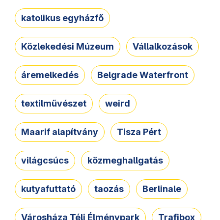
katolikus egyházfő
Közlekedési Múzeum
Vállalkozások
áremelkedés
Belgrade Waterfront
textilművészet
weird
Maarif alapítvány
Tisza Pért
világcsúcs
közmeghallgatás
kutyafuttató
taozás
Berlinale
Városháza Téli Élménypark
Trafibox