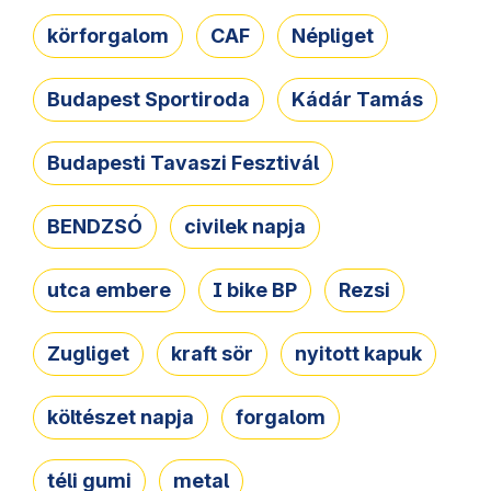
körforgalom
CAF
Népliget
Budapest Sportiroda
Kádár Tamás
Budapesti Tavaszi Fesztivál
BENDZSÓ
civilek napja
utca embere
I bike BP
Rezsi
Zugliget
kraft sör
nyitott kapuk
költészet napja
forgalom
téli gumi
metal