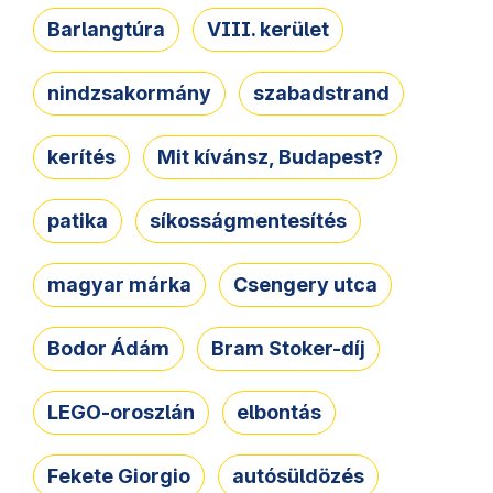
Barlangtúra
VIII. kerület
nindzsakormány
szabadstrand
kerítés
Mit kívánsz, Budapest?
patika
síkosságmentesítés
magyar márka
Csengery utca
Bodor Ádám
Bram Stoker-díj
LEGO-oroszlán
elbontás
Fekete Giorgio
autósüldözés