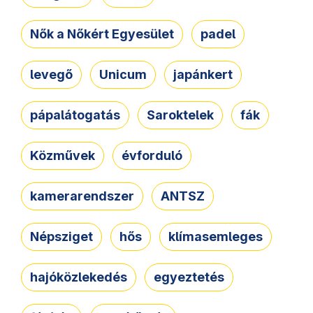
Nők a Nőkért Egyesület
padel
levegő
Unicum
japánkert
pápalátogatás
Saroktelek
fák
Közművek
évforduló
kamerarendszer
ANTSZ
Népsziget
hős
klímasemleges
hajóközlekedés
egyeztetés