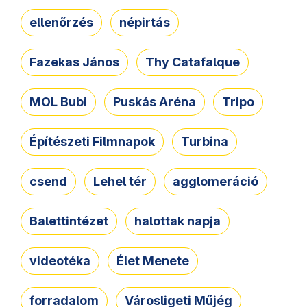
ellenőrzés
népirtás
Fazekas János
Thy Catafalque
MOL Bubi
Puskás Aréna
Tripo
Építészeti Filmnapok
Turbina
csend
Lehel tér
agglomeráció
Balettintézet
halottak napja
videotéka
Élet Menete
forradalom
Városligeti Műjég