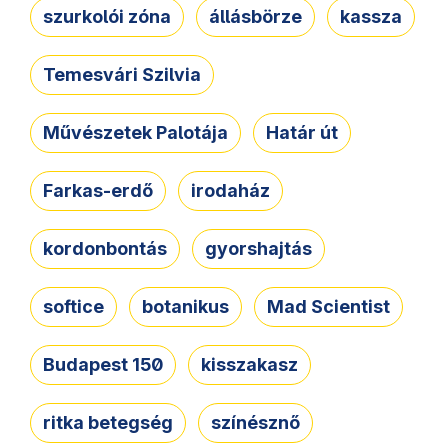
szurkolói zóna
állásbörze
kassza
Temesvári Szilvia
Művészetek Palotája
Határ út
Farkas-erdő
irodaház
kordonbontás
gyorshajtás
softice
botanikus
Mad Scientist
Budapest 150
kisszakasz
ritka betegség
színésznő