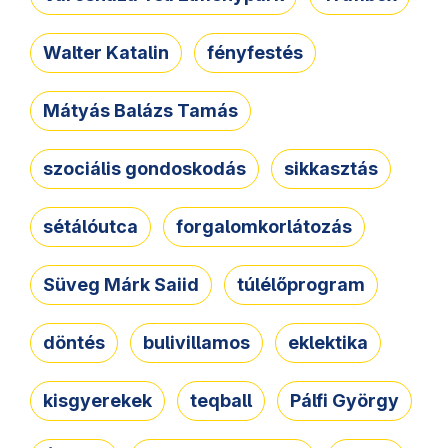
Walter Katalin
fényfestés
Mátyás Balázs Tamás
szociális gondoskodás
sikkasztás
sétálóutca
forgalomkorlátozás
Süveg Márk Saiid
túlélőprogram
döntés
bulivillamos
eklektika
kisgyerekek
teqball
Pálfi György