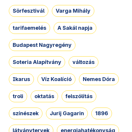
Sörfesztivál
Varga Mihály
tarifaemelés
A Sakál napja
Budapest Nagyregény
Soteria Alapítvány
változás
Ikarus
Víz Koalíció
Nemes Dóra
troli
oktatás
felszólítás
színészek
Jurij Gagarin
1896
látványtervek
energiahatékonyság