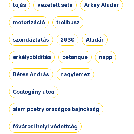
tojás
vezetett séta
Árkay Aladár
motorizáció
trolibusz
szondáztatás
2030
Aladár
erkélyzöldítés
petanque
napp
Béres András
nagylemez
Csalogány utca
slam poetry országos bajnokság
fővárosi helyi védettség