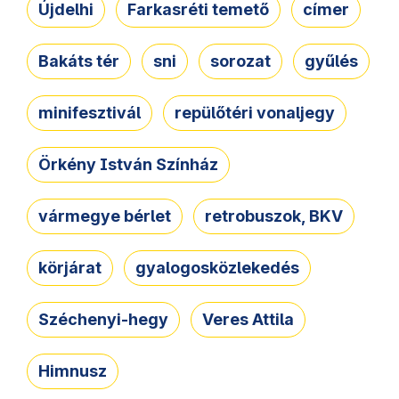
Újdelhi
Farkasréti temető
címer
Bakáts tér
sni
sorozat
gyűlés
minifesztivál
repülőtéri vonaljegy
Örkény István Színház
vármegye bérlet
retrobuszok, BKV
körjárat
gyalogosközlekedés
Széchenyi-hegy
Veres Attila
Himnusz