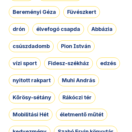
Bereményi Géza
Füvészkert
drón
élvefogó csapda
Abbázia
csúszdadomb
Pion István
vízi sport
Fidesz-székház
edzés
nyitott rakpart
Muhi András
Kőrösy-sétány
Rákóczi tér
Mobilitási Hét
életmentő műtét
kedvezmény
Szabó Ervin könyvtár