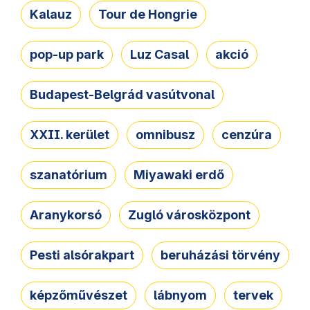
Kalauz
Tour de Hongrie
pop-up park
Luz Casal
akció
Budapest-Belgrád vasútvonal
XXII. kerület
omnibusz
cenzúra
szanatórium
Miyawaki erdő
Aranykorsó
Zugló városközpont
Pesti alsórakpart
beruházási törvény
képzőművészet
lábnyom
tervek