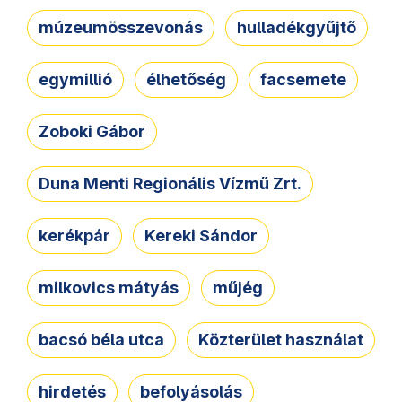
múzeumösszevonás
hulladékgyűjtő
egymillió
élhetőség
facsemete
Zoboki Gábor
Duna Menti Regionális Vízmű Zrt.
kerékpár
Kereki Sándor
milkovics mátyás
műjég
bacsó béla utca
Közterület használat
hirdetés
befolyásolás