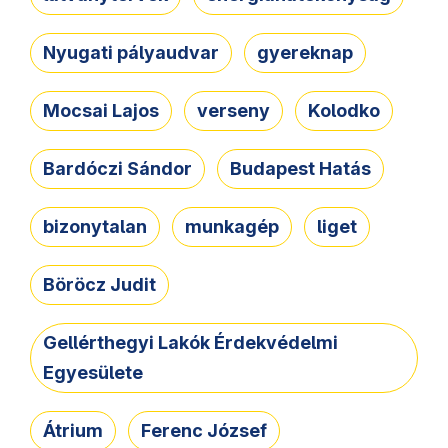
Nyugati pályaudvar
gyereknap
Mocsai Lajos
verseny
Kolodko
Bardóczi Sándor
Budapest Hatás
bizonytalan
munkagép
liget
Böröcz Judit
Gellérthegyi Lakók Érdekvédelmi
Egyesülete
Átrium
Ferenc József