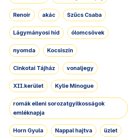
Renoir
akác
Szűcs Csaba
Lágymányosi híd
ólomcsövek
nyomda
Kocsiszín
Cinkotai Tájház
vonaljegy
XII.kerület
Kylie Minogue
romák elleni sorozatgyilkosságok
emléknapja
Horn Gyula
Nappal hajtva
üzlet