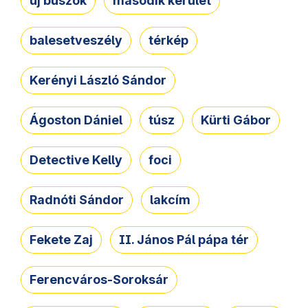
új buszok
második kerület
balesetveszély
térkép
Kerényi László Sándor
Ágoston Dániel
túsz
Kürti Gábor
Detective Kelly
foci
Radnóti Sándor
lakcím
Fekete Zaj
II. János Pál pápa tér
Ferencváros-Soroksár