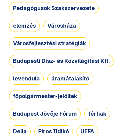
Pedagógusok Szakszervezete
elemzés
Városháza
Városfejlesztési stratégiák
Budapesti Dísz- és Közvilágítási Kft.
levendula
áramátalakító
főpolgármester-jelöltek
Budapest Jövője Fórum
férfiak
Della
Piros Ildikó
UEFA