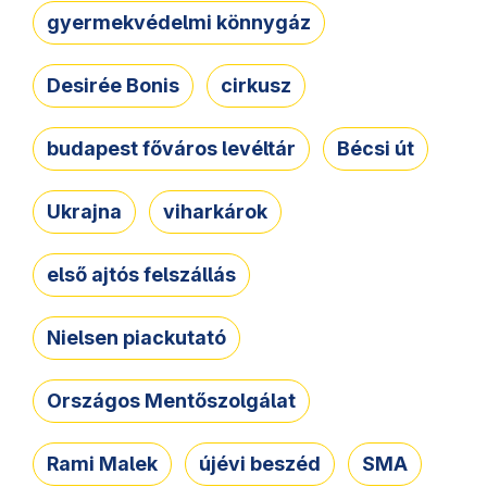
gyermekvédelmi könnygáz
Desirée Bonis
cirkusz
budapest főváros levéltár
Bécsi út
Ukrajna
viharkárok
első ajtós felszállás
Nielsen piackutató
Országos Mentőszolgálat
Rami Malek
újévi beszéd
SMA