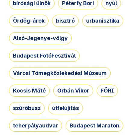
bírósági ülnök
Péterfy Bori
nyúl
Ördög-árok
bisztró
urbanisztika
Alsó-Jegenye-völgy
Budapest FotóFesztivál
Városi Tömegközlekedési Múzeum
Kocsis Máté
Orbán Vikor
FÖRI
szűrőbusz
útfelújítás
teherpályaudvar
Budapest Maraton