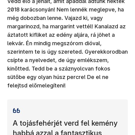
Vedd elő a jénait, amit apáddal adtunk nektek
2018 karácsonyán! Nem lennék meglepve, ha
még dobozban lenne. Vajazd ki, vagy
margarinozd, ha margarint vettél! Kanalazd az
áztatott kifliket az edény aljára, rá jöhet a
lekvár. Én mindig megszórom dióval,
szerintem te is úgy szereted. Gyerekkorodban
csípte a nyelvedet, de úgy emlékszem,
kinőtted. Tedd be a száznyolcvan fokos
sütőbe egy olyan húsz percre! De el ne
felejtsd előmelegíteni!
A tojásfehérjét verd fel kemény
habbá azzal a fantasztikus