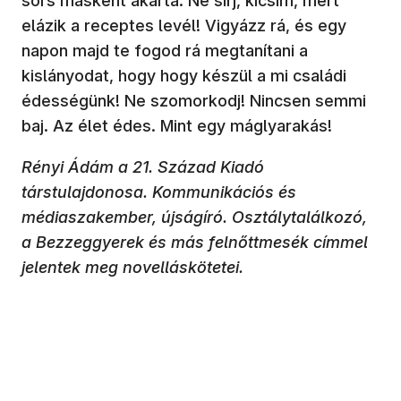
sors másként akarta. Ne sírj, kicsim, mert
elázik a receptes levél! Vigyázz rá, és egy
napon majd te fogod rá megtanítani a
kislányodat, hogy hogy készül a mi családi
édességünk! Ne szomorkodj! Nincsen semmi
baj. Az élet édes. Mint egy máglyarakás!
Rényi Ádám a 21. Század Kiadó
társtulajdonosa. Kommunikációs és
médiaszakember, újságíró. Osztálytalálkozó,
a Bezzeggyerek és más felnőttmesék címmel
jelentek meg novelláskötetei.