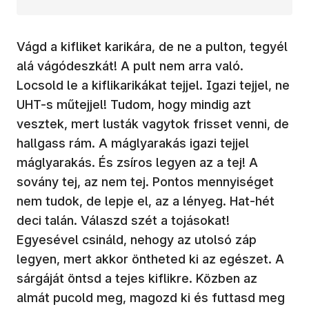
Vágd a kifliket karikára, de ne a pulton, tegyél
alá vágódeszkát! A pult nem arra való.
Locsold le a kiflikarikákat tejjel. Igazi tejjel, ne
UHT-s műtejjel! Tudom, hogy mindig azt
vesztek, mert lusták vagytok frisset venni, de
hallgass rám. A máglyarakás igazi tejjel
máglyarakás. És zsíros legyen az a tej! A
sovány tej, az nem tej. Pontos mennyiséget
nem tudok, de lepje el, az a lényeg. Hat-hét
deci talán. Válaszd szét a tojásokat!
Egyesével csináld, nehogy az utolsó záp
legyen, mert akkor öntheted ki az egészet. A
sárgáját öntsd a tejes kiflikre. Közben az
almát pucold meg, magozd ki és futtasd meg