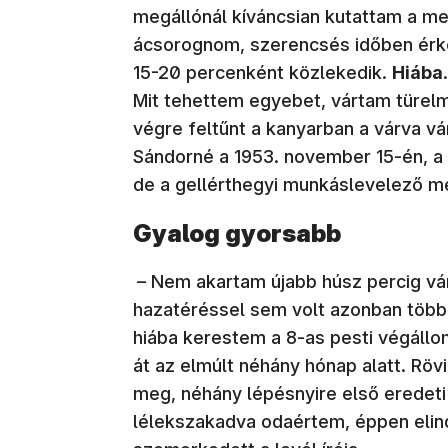
megállónál kíváncsian kutattam a me
ácsorognom, szerencsés időben érkez
15-20 percenként közlekedik.
Hiába
Mit tehettem egyebet, vártam türelm
végre feltűnt a kanyarban a várva vá
Sándorné a 1953. november 15-én, a
de a gellérthegyi munkáslevelező m
Gyalog gyorsabb
– Nem akartam újabb húsz percig vár
hazatéréssel sem volt azonban több
hiába kerestem a 8-as pesti végáll
át az elmúlt néhány hónap alatt. Röv
meg, néhány lépésnyire első eredeti
lélekszakadva odaértem, éppen elind