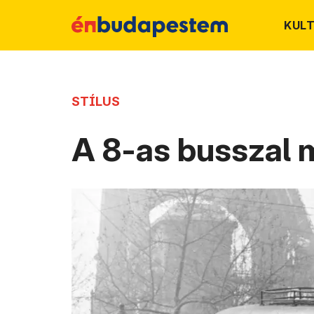
KUL
STÍLUS
A 8-as busszal m