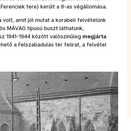
(Ferenciek tere) került a 8-as végállomása.
s
volt, amit jól mutat a korabeli felvételünk
őrös MÁVAG típusú buszt láthatunk,
z 1941-1944 között valószínűleg
megjárta
ehető a Felszabadulás tér felirat, a felvétel