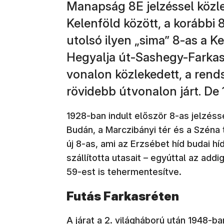
Manapság 8E jelzéssel közl
Kelenföld között, a korábbi
utolsó ilyen „sima” 8-as a K
Hegyalja út-Sashegy-Farkas
vonalon közlekedett, a rend
rövidebb útvonalon járt. De 
1928-ban indult először 8-as jelzéss
Budán, a Marczibányi tér és a Széna
új 8-as, ami az Erzsébet híd budai hí
szállította utasait – egyúttal az addi
59-est is tehermentesítve.
Futás Farkasréten
A járat a 2. világháború után 1948-ba