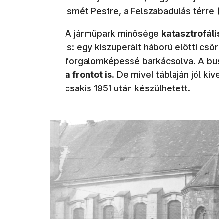
ismét Pestre, a Felszabadulás térre 
A járműpark minősége
katasztrofáli
is: egy kiszuperált háború előtti cs
forgalomképessé barkácsolva. A bus
a frontot is
. De mivel tábláján jól kiv
csakis 1951 után készülhetett.