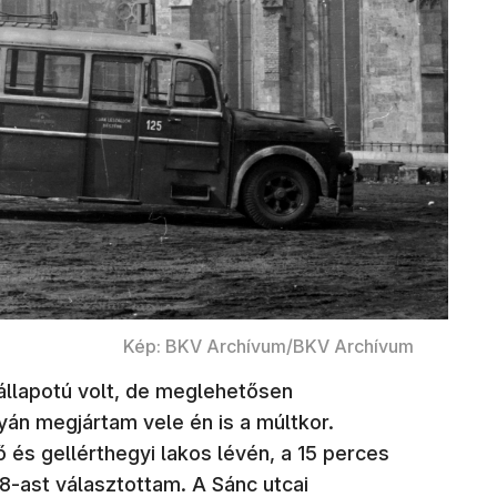
Kép: BKV Archívum/BKV Archívum
llapotú volt, de meglehetősen
yán megjártam vele én is a múltkor.
 és gellérthegyi lakos lévén, a 15 perces
 8-ast választottam. A Sánc utcai