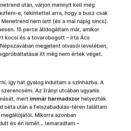
netrend után, várjon mennyit kell még
tem-e, tekintettel arra, hogy a busz csak
. Menetrend nem lett (és a mai napig sincs).
esen. 15 perce álldogáltam már, amikor
rt kocsi és a tovarobogott – írta Ács
 Népszavában megjelent olvasói levelében,
egpróbáltatásai itt még nem értek véget.
ni, így hát gyalog indultam a színházba. A
 szerencsém. Az Irányi utcában ugyanis
omását, mert
imm
ár harmadszor
helyezték
id séta után a Felszabadulás-téren találtam
 megállójától. Mikorra azonban
ult és én ismét... lemaradtam –