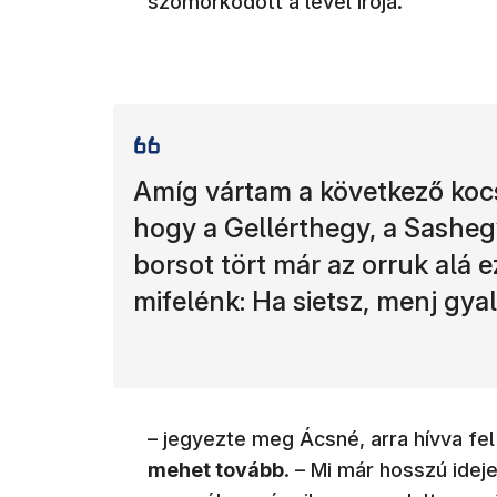
szomorkodott a levél írója.
Amíg vártam a következő kocs
hogy a Gellérthegy, a Sasheg
borsot tört már az orruk alá e
mifelénk: Ha sietsz, menj gya
– jegyezte meg Ácsné, arra hívva fel
mehet tová
bb
. – Mi már hosszú idej