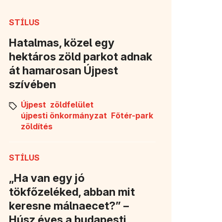
STÍLUS
Hatalmas, közel egy
hektáros zöld parkot adnak
át hamarosan Újpest
szívében
Újpest
zöldfelület
újpesti önkormányzat
Főtér-park
zöldítés
STÍLUS
„Ha van egy jó
tökfőzeléked, abban mit
keresne málnaecet?” –
Húsz éves a budapesti