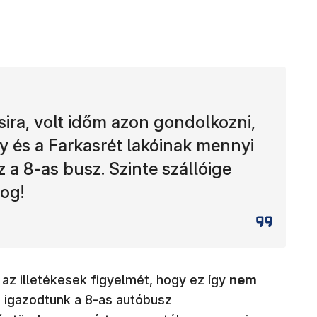
ira, volt időm azon gondolkozni,
y és a Farkasrét lakóinak mennyi
z a 8-as busz. Szinte szállóige
log!
 az illetékesek figyelmét, hogy ez így
nem
e igazodtunk a 8-as autóbusz