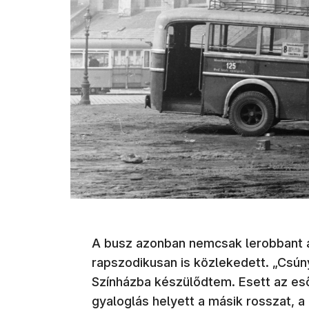
A busz azonban nemcsak lerobbant á
rapszodikusan is közlekedett. „Csún
Színházba készülődtem. Esett az eső
gyaloglás helyett a másik rosszat, a