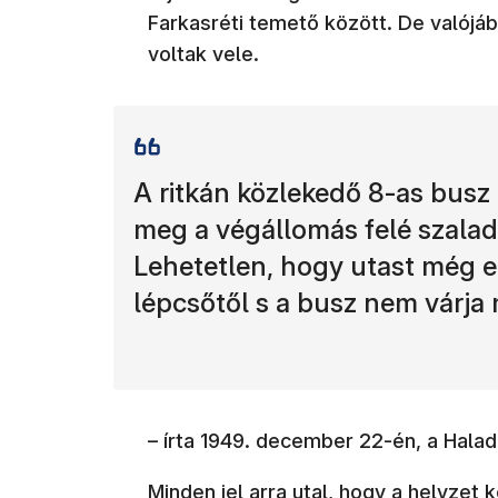
Farkasréti temető között. De valójába
voltak vele.
A ritkán közlekedő 8-as busz 
meg a végállomás felé szalad
Lehetetlen, hogy utast még eg
lépcsőtől s a busz nem várja
– írta 1949. december 22-én, a Halad
Minden jel arra utal, hogy a helyzet