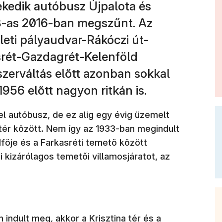
ekedik autóbusz Újpalota és
 8-as 2016-ban megszűnt. Az
eleti pályaudvar-Rákóczi út-
rét-Gazdagrét-Kelenföld
szerváltás előtt azonban sokkal
1956 előtt nagyon ritkán is.
el autóbusz, de ez alig egy évig üzemelt
 tér között. Nem így az 1933-ban megindult
dfője és a Farkasréti temető között
gi kizárólagos temetői villamosjáratot, az
n indult meg, akkor a Krisztina tér és a