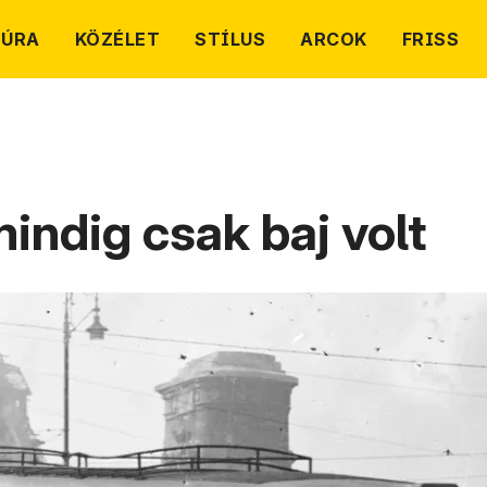
TÚRA
KÖZÉLET
STÍLUS
ARCOK
FRISS
indig csak baj volt