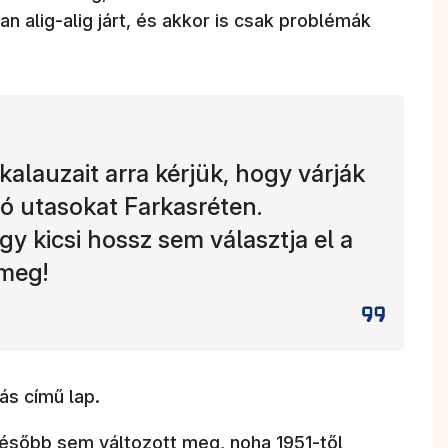
n alig-alig járt, és akkor is csak problémák
kalauzait arra kérjük, hogy várják
ó utasokat Farkasréten.
y kicsi hossz sem választja el a
 meg!
ás című lap.
 később sem változott meg, noha 1951-től