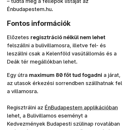
– tudta meg a fellépők listáját az
Énbudapestem.hu.
Fontos információk
Előzetes
regisztráció nélkül nem lehet
felszállni a bulivillamosra, illetve fel- és
leszállni csak a Kelenföld vasútállomás és a
Deák tér megállókban lehet.
Egy útra
maximum 80 főt tud fogadni
a járat,
az utasok érkezési sorrendben szállhatnak fel
a villamosra.
(új ablakban nyílik meg)
Regisztrálni az
ÉnBudapestem applikációban
lehet, a Bulivillamos eseményt a
Kedvezmények Budapesti szülinap rovatában