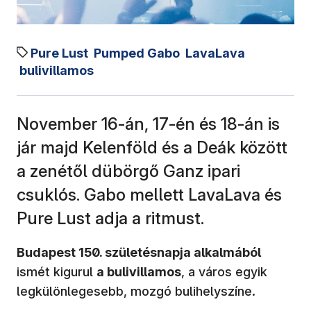
Pure Lust
Pumped Gabo
LavaLava
bulivillamos
November 16-án, 17-én és 18-án is
jár majd Kelenföld és a Deák között
a zenétől dübörgő Ganz ipari
csuklós. Gabo mellett LavaLava és
Pure Lust adja a ritmust.
Budapest 150. születésnapja alkalmából
ismét kigurul
a bulivillamos
, a város egyik
legkülönlegesebb, mozgó bulihelyszíne.