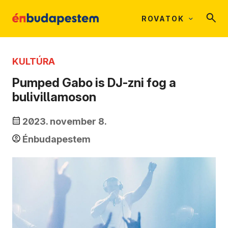
ROVATOK
KULTÚRA
Pumped Gabo is DJ-zni fog a
bulivillamoson
2023. november 8.
Énbudapestem