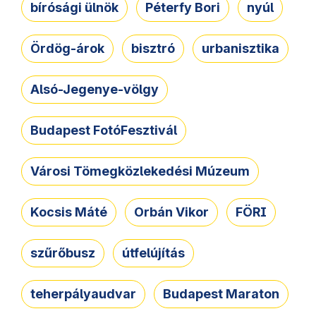
bírósági ülnök
Péterfy Bori
nyúl
Ördög-árok
bisztró
urbanisztika
Alsó-Jegenye-völgy
Budapest FotóFesztivál
Városi Tömegközlekedési Múzeum
Kocsis Máté
Orbán Vikor
FÖRI
szűrőbusz
útfelújítás
teherpályaudvar
Budapest Maraton