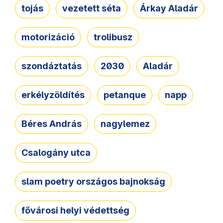
tojás
vezetett séta
Árkay Aladár
motorizáció
trolibusz
szondáztatás
2030
Aladár
erkélyzöldítés
petanque
napp
Béres András
nagylemez
Csalogány utca
slam poetry országos bajnokság
fővárosi helyi védettség