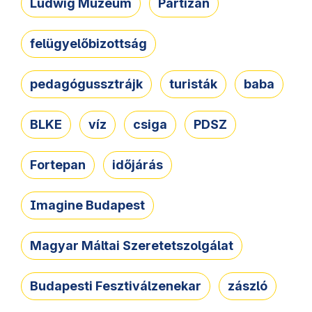
Ludwig Múzeum
Partizán
felügyelőbizottság
pedagógussztrájk
turisták
baba
BLKE
víz
csiga
PDSZ
Fortepan
időjárás
Imagine Budapest
Magyar Máltai Szeretetszolgálat
Budapesti Fesztiválzenekar
zászló