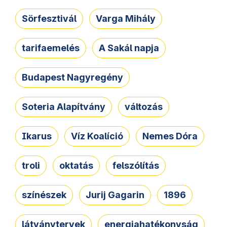
Sörfesztivál
Varga Mihály
tarifaemelés
A Sakál napja
Budapest Nagyregény
Soteria Alapítvány
változás
Ikarus
Víz Koalíció
Nemes Dóra
troli
oktatás
felszólítás
színészek
Jurij Gagarin
1896
látványtervek
energiahatékonyság