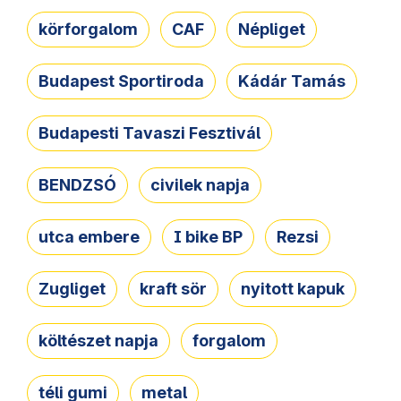
körforgalom
CAF
Népliget
Budapest Sportiroda
Kádár Tamás
Budapesti Tavaszi Fesztivál
BENDZSÓ
civilek napja
utca embere
I bike BP
Rezsi
Zugliget
kraft sör
nyitott kapuk
költészet napja
forgalom
téli gumi
metal