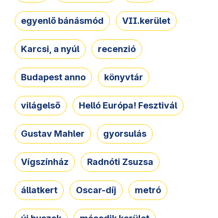
egyenlő bánásmód
VII.kerület
Karcsi, a nyúl
recenzió
Budapest anno
könyvtár
világelső
Helló Európa! Fesztivál
Gustav Mahler
gyorsulás
Vígszínház
Radnóti Zsuzsa
állatkert
Oscar-díj
metró