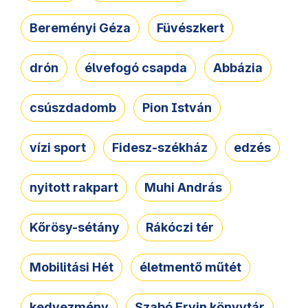
Bereményi Géza
Füvészkert
drón
élvefogó csapda
Abbázia
csúszdadomb
Pion István
vízi sport
Fidesz-székház
edzés
nyitott rakpart
Muhi András
Kőrösy-sétány
Rákóczi tér
Mobilitási Hét
életmentő műtét
kedvezmény
Szabó Ervin könyvtár