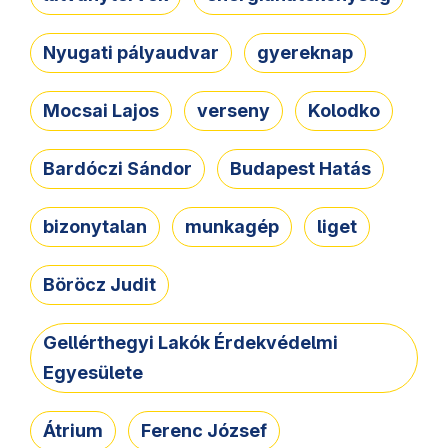
Nyugati pályaudvar
gyereknap
Mocsai Lajos
verseny
Kolodko
Bardóczi Sándor
Budapest Hatás
bizonytalan
munkagép
liget
Böröcz Judit
Gellérthegyi Lakók Érdekvédelmi
Egyesülete
Átrium
Ferenc József