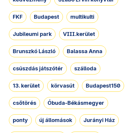
FKF
Budapest
multikulti
Jubileumi park
VIII.kerület
Brunszkó László
Balassa Anna
csúszdás játszótér
szálloda
13. kerület
körvasút
Budapest150
csőtörés
Óbuda-Békásmegyer
ponty
új állomások
Jurányi Ház