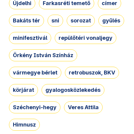
Újdelhi
Farkasréti temető
címer
Bakáts tér
sni
sorozat
gyűlés
minifesztivál
repülőtéri vonaljegy
Örkény István Színház
vármegye bérlet
retrobuszok, BKV
körjárat
gyalogosközlekedés
Széchenyi-hegy
Veres Attila
Himnusz