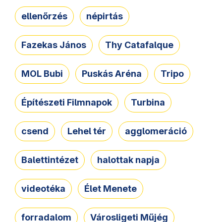
ellenőrzés
népirtás
Fazekas János
Thy Catafalque
MOL Bubi
Puskás Aréna
Tripo
Építészeti Filmnapok
Turbina
csend
Lehel tér
agglomeráció
Balettintézet
halottak napja
videotéka
Élet Menete
forradalom
Városligeti Műjég