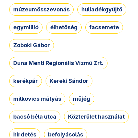
múzeumösszevonás
hulladékgyűjtő
egymillió
élhetőség
facsemete
Zoboki Gábor
Duna Menti Regionális Vízmű Zrt.
kerékpár
Kereki Sándor
milkovics mátyás
műjég
bacsó béla utca
Közterület használat
hirdetés
befolyásolás