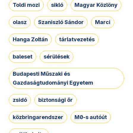
Toldi mozi
sikló
Magyar Közlöny
olasz
Szaniszló Sándor
Marci
Hanga Zoltán
tárlatvezetés
baleset
sérülések
Budapesti Műszaki és
Gazdaságtudományi Egyetem
zsidó
biztonsági őr
közbringarendszer
M0-s autóút