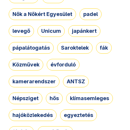
Nők a Nőkért Egyesület
padel
levegő
Unicum
japánkert
pápalátogatás
Saroktelek
fák
Közművek
évforduló
kamerarendszer
ANTSZ
Népsziget
hős
klímasemleges
hajóközlekedés
egyeztetés