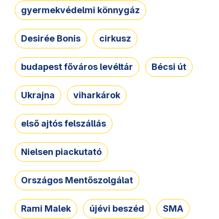
gyermekvédelmi könnygáz
Desirée Bonis
cirkusz
budapest főváros levéltár
Bécsi út
Ukrajna
viharkárok
első ajtós felszállás
Nielsen piackutató
Országos Mentőszolgálat
Rami Malek
újévi beszéd
SMA