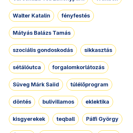
Walter Katalin
fényfestés
Mátyás Balázs Tamás
szociális gondoskodás
sikkasztás
sétálóutca
forgalomkorlátozás
Süveg Márk Saiid
túlélőprogram
döntés
bulivillamos
eklektika
kisgyerekek
teqball
Pálfi György