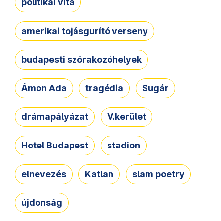
politikai vita
amerikai tojásgurító verseny
budapesti szórakozóhelyek
Ámon Ada
tragédia
Sugár
drámapályázat
V.kerület
Hotel Budapest
stadion
elnevezés
Katlan
slam poetry
újdonság