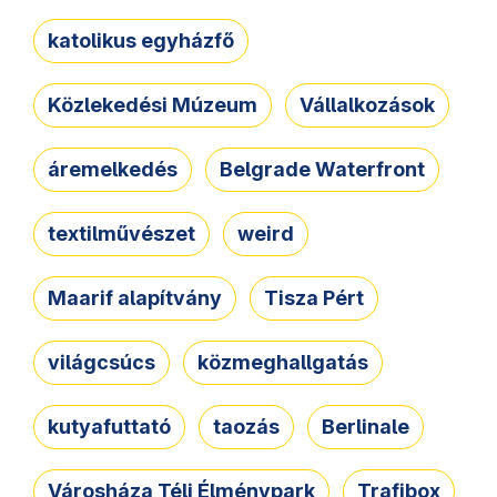
katolikus egyházfő
Közlekedési Múzeum
Vállalkozások
áremelkedés
Belgrade Waterfront
textilművészet
weird
Maarif alapítvány
Tisza Pért
világcsúcs
közmeghallgatás
kutyafuttató
taozás
Berlinale
Városháza Téli Élménypark
Trafibox