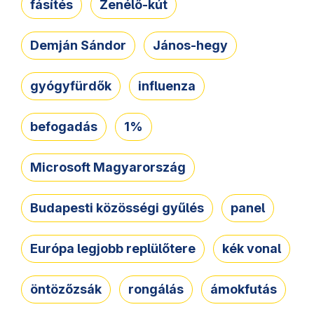
fásítés
Zenélő-kút
Demján Sándor
János-hegy
gyógyfürdők
influenza
befogadás
1%
Microsoft Magyarország
Budapesti közösségi gyűlés
panel
Európa legjobb replülőtere
kék vonal
öntözőzsák
rongálás
ámokfutás