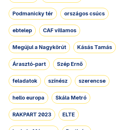
Podmanicky tér
országos csúcs
ebtelep
CAF villamos
Megújul a Nagykörút
Kásás Tamás
Árasztó-part
Szép Ernő
feladatok
színész
szerencse
hello europa
Skála Metró
RAKPART 2023
ELTE