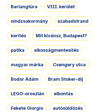
Barlangtúra
VIII. kerület
nindzsakormány
szabadstrand
kerítés
Mit kívánsz, Budapest?
patika
síkosságmentesítés
magyar márka
Csengery utca
Bodor Ádám
Bram Stoker-díj
LEGO-oroszlán
elbontás
Fekete Giorgio
autósüldözés