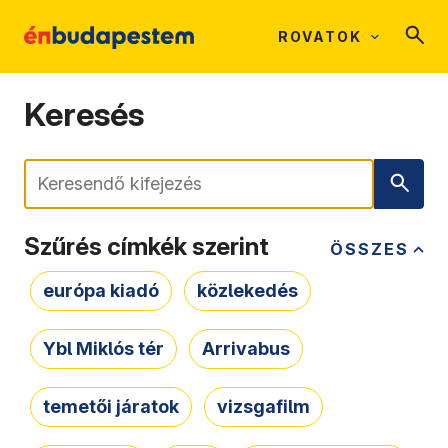
ROVATOK
Keresés
Keresés
Szűrés címkék szerint
ÖSSZES
európa kiadó
közlekedés
Ybl Miklós tér
Arrivabus
temetői járatok
vizsgafilm