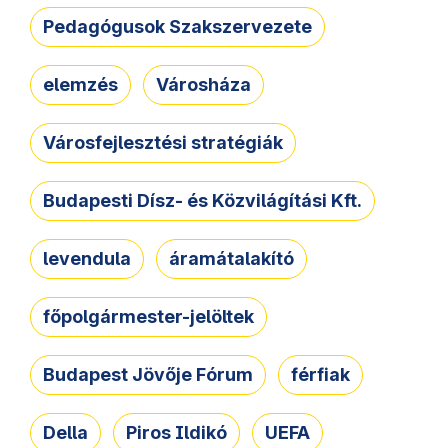
Pedagógusok Szakszervezete
elemzés
Városháza
Városfejlesztési stratégiák
Budapesti Dísz- és Közvilágítási Kft.
levendula
áramátalakító
főpolgármester-jelöltek
Budapest Jövője Fórum
férfiak
Della
Piros Ildikó
UEFA