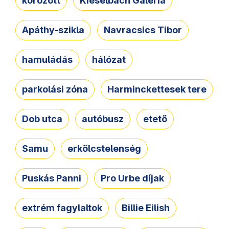
körözött
Kieselbach Galéria
Apáthy-szikla
Navracsics Tibor
hamuládás
hálózat
parkolási zóna
Harminckettesek tere
Dob utca
autóbusz
etető
Samu
erkölcstelenség
Puskás Panni
Pro Urbe díjak
extrém fagylaltok
Billie Eilish