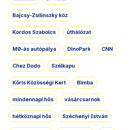
Bajcsy-Zsilinszky köz
Kordos Szabolcs
úthálózat
M0-ás autópálya
DinoPark
CNN
Chez Dodo
Szélkapu
Kőris Közösségi Kert
Bimba
mindennapi hős
vásárcsarnok
hétköznapi hős
Széchenyi István