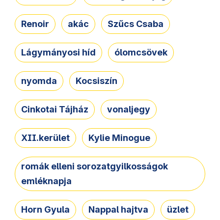
Renoir
akác
Szűcs Csaba
Lágymányosi híd
ólomcsövek
nyomda
Kocsiszín
Cinkotai Tájház
vonaljegy
XII.kerület
Kylie Minogue
romák elleni sorozatgyilkosságok
emléknapja
Horn Gyula
Nappal hajtva
üzlet