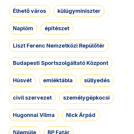
Élhető város
külügyminiszter
Naplóm
építészet
Liszt Ferenc Nemzetközi Repülőtér
Budapesti Sportszolgáltató Központ
Húsvét
emléktábla
süllyedés
civil szervezet
személygépkocsi
Hugonnai Vilma
Nick Árpád
fülemüle
BP Fatár