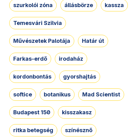
szurkolói zóna
állásbörze
kassza
Temesvári Szilvia
Művészetek Palotája
Határ út
Farkas-erdő
irodaház
kordonbontás
gyorshajtás
softice
botanikus
Mad Scientist
Budapest 150
kisszakasz
ritka betegség
színésznő