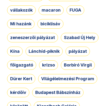
vállakozók
macaron
FUGA
Mi hazánk
biciklisáv
zeneszerzői pályázat
Szabad Új Hely
Kína
Lánchíd-piknik
pályázat
főigazgató
krizso
Borbíró Virgil
Dürer Kert
Világélelmezési Program
kérdőív
Budapest Bábszínház