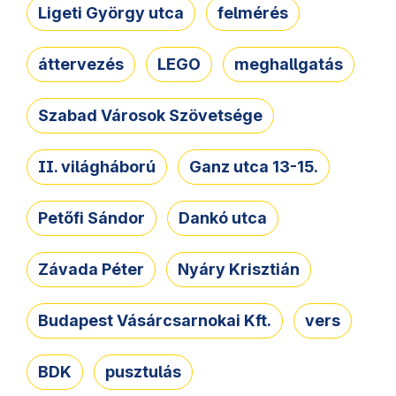
Ligeti György utca
felmérés
áttervezés
LEGO
meghallgatás
Szabad Városok Szövetsége
II. világháború
Ganz utca 13-15.
Petőfi Sándor
Dankó utca
Závada Péter
Nyáry Krisztián
Budapest Vásárcsarnokai Kft.
vers
BDK
pusztulás