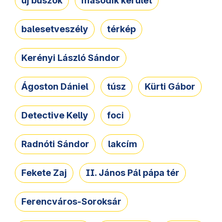
új buszok
második kerület
balesetveszély
térkép
Kerényi László Sándor
Ágoston Dániel
túsz
Kürti Gábor
Detective Kelly
foci
Radnóti Sándor
lakcím
Fekete Zaj
II. János Pál pápa tér
Ferencváros-Soroksár