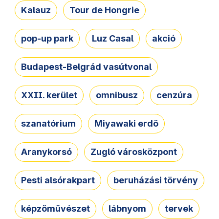
Kalauz
Tour de Hongrie
pop-up park
Luz Casal
akció
Budapest-Belgrád vasútvonal
XXII. kerület
omnibusz
cenzúra
szanatórium
Miyawaki erdő
Aranykorsó
Zugló városközpont
Pesti alsórakpart
beruházási törvény
képzőművészet
lábnyom
tervek