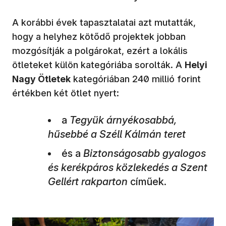
A korábbi évek tapasztalatai azt mutatták,
hogy a helyhez kötődő projektek jobban
mozgósítják a polgárokat, ezért a lokális
ötleteket külön kategóriába sorolták. A
Helyi
Nagy Ötletek
kategóriában 240 millió forint
értékben két ötlet nyert:
a
Tegyük árnyékosabbá,
hűsebbé a Széll Kálmán teret
és
a
Biztonságosabb gyalogos
és kerékpáros közlekedés a Szent
Gellért rakparton
címűek.