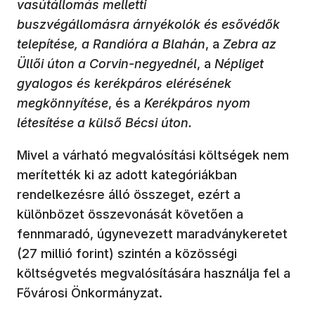
vasútállomás melletti
buszvégállomásra
árnyékolók és esővédők
telepítése, a Randióra a Blahán
, a
Zebra az
Üllői úton a Corvin-negyednél
, a
Népliget
gyalogos és kerékpáros elérésének
megkönnyítése
, és a
Kerékpáros nyom
létesítése a külső Bécsi úton.
Mivel a várható megvalósítási költségek nem
merítették ki az adott kategóriákban
rendelkezésre álló összeget, ezért a
különbözet összevonását követően a
fennmaradó, úgynevezett maradványkeretet
(27 millió forint) szintén a közösségi
költségvetés megvalósítására használja fel a
Fővárosi Önkormányzat.