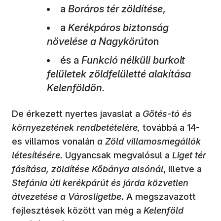
a
Boráros tér zöldítése
,
a
Kerékpáros biztonság
növelése a Nagykörúto
n
és a
Funkció nélküli burkolt
felületek zöldfelületté alakítása
Kelenföldön.
De érkezett nyertes javaslat a
Gőtés-tó és
környezetének rendbetételére,
továbbá a 14-
es villamos vonalán
a Zöld villamosmegállók
létesítésére.
Ugyancsak megvalósul a
Liget tér
fásítása, zöldítése Kőbánya alsónál
, illetve a
Stefánia úti kerékpárút és járda
közvetlen
átvezetése a Városligetbe
. A megszavazott
fejlesztések között van még a
Kelenföld