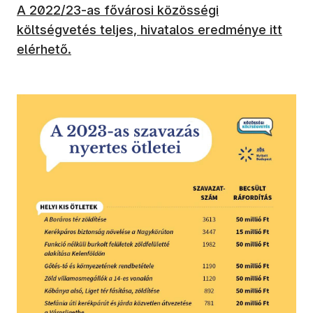
(új ablakban nyílik meg)
A 2022/23-as fővárosi közösségi
költségvetés teljes, hivatalos eredménye itt
elérhető.